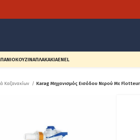
ΠΆΝΙΟ
ΚΟΥΖΊΝΑ
ΠΛΑΚΆΚΙΑ
EN
EL
κά Καζανακίων
Karag Μηχανισμός Εισόδου Νερού Με Flotteur