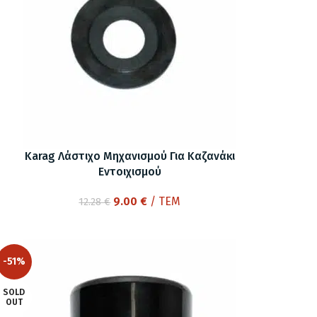
Karag Λάστιχο Μηχανισμού Για Καζανάκι
Εντοιχισμού
Original
Η
9.00
€
/ ΤΕΜ
12.28
€
price
τρέχουσα
was:
τιμή
12.28 €.
είναι:
-51%
9.00 €.
SOLD
OUT