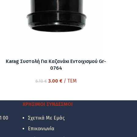
Karag Συστολή Για Καζανάκι Εντοιχισμού Gr-
0764
Original
Η
3.00
€
/ ΤΕΜ
6.10
€
price
τρέχουσα
was:
τιμή
6.10 €.
είναι:
ΧΡΉΣΙΜΟΙ ΣΎΝΔΕΣΜΟΙ
3.00 €.
1 00
Σχετικά Με Εμάς
Επικοινωνία