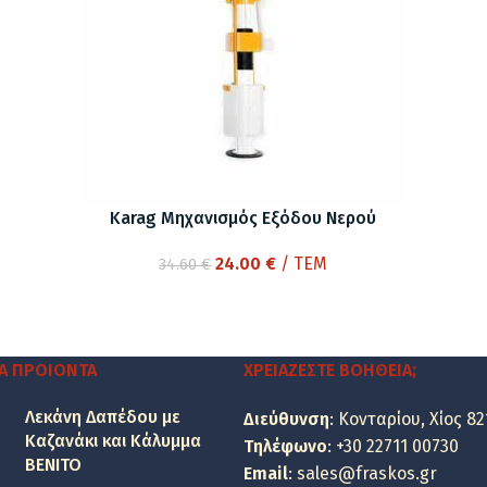
Karag Μηχανισμός Εξόδου Νερού
Original
Η
24.00
€
/ ΤΕΜ
34.60
€
price
τρέχουσα
was:
τιμή
34.60 €.
είναι:
24.00 €.
Α ΠΡΟΙΌΝΤΑ
ΧΡΕΙΆΖΕΣΤΕ ΒΟΉΘΕΙΑ;
Λεκάνη Δαπέδου με
Διεύθυνση
: Κονταρίου, Χίος 82
Καζανάκι και Κάλυμμα
Τηλέφωνο
:
+30 22711 00730
BENITO
Email
:
sales@fraskos.gr