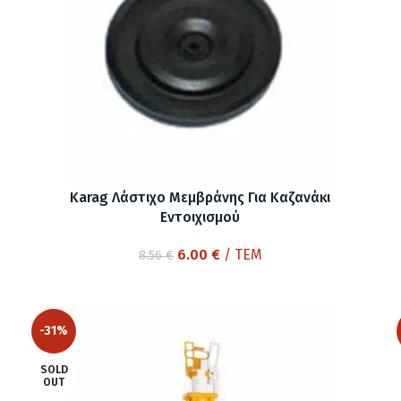
Karag Λάστιχο Μεμβράνης Για Καζανάκι
Εντοιχισμού
Original
Η
6.00
€
/ ΤΕΜ
8.56
€
price
τρέχουσα
was:
τιμή
8.56 €.
είναι:
-31%
6.00 €.
SOLD
OUT