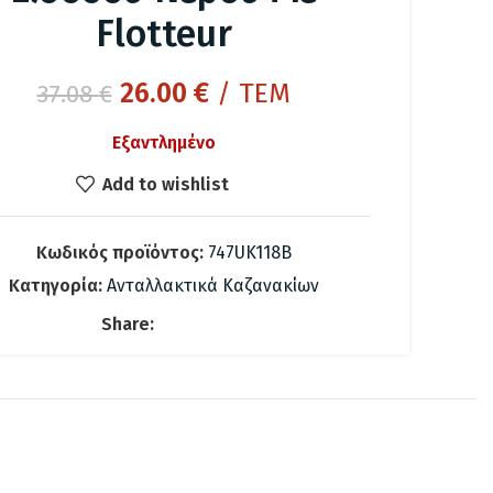
Flotteur
Original
Η
26.00
€
/ ΤΕΜ
37.08
€
price
τρέχουσα
Εξαντλημένο
was:
τιμή
37.08 €.
είναι:
Add to wishlist
26.00 €.
Κωδικός προϊόντος:
747UK118B
Κατηγορία:
Ανταλλακτικά Καζανακίων
Share: