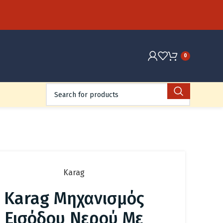
0
Karag
Karag Μηχανισμός
Εισόδου Νερού Με