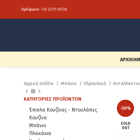
Τηλέφωνο
:
+30 22711 00730
ΑΡΧΙΚΉ
Μ
Αρχική σελίδα
Μπάνιο
Υδραυλικά
Ανταλλακτι
ΚΑΤΗΓΟΡΊΕΣ ΠΡΟΪΌΝΤΩΝ
-30%
Έπιπλα Κουζίνας - Ντουλάπες
Κουζίνα
SOLD
Μπάνιο
OUT
Πλακάκια