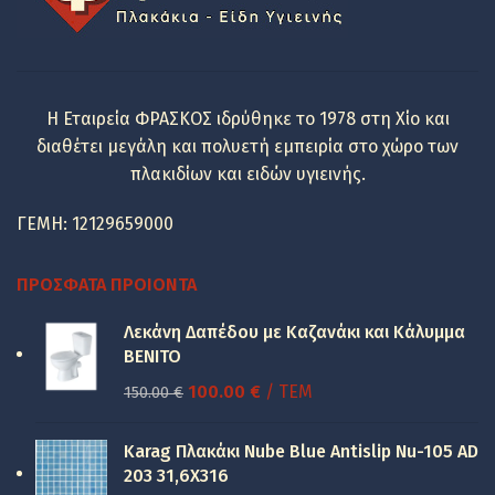
Η Εταιρεία ΦΡΑΣΚΟΣ ιδρύθηκε το 1978 στη Χίο και
διαθέτει μεγάλη και πολυετή εμπειρία στο χώρο των
πλακιδίων και ειδών υγιεινής.
ΓΕΜΗ: 12129659000
ΠΡΌΣΦΑΤΑ ΠΡΟΙΌΝΤΑ
Λεκάνη Δαπέδου με Καζανάκι και Κάλυμμα
BENITO
Original
Η
100.00
€
/ ΤΕΜ
150.00
€
price
τρέχουσα
was:
τιμή
Karag Πλακάκι Nube Blue Antislip Nu-105 AD
150.00 €.
είναι:
203 31,6X316