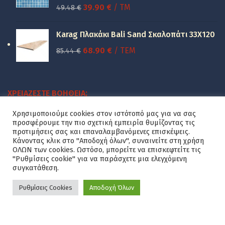
100.00 €.
Original
Η
39.90
€
/ TM
49.48
€
price
τρέχουσα
was:
τιμή
Karag Πλακάκι Bali Sand Σκαλοπάτι 33Χ120
49.48 €.
είναι:
Original
Η
68.90
€
/ ΤΕΜ
85.44
€
39.90 €.
price
τρέχουσα
was:
τιμή
85.44 €.
είναι:
ΧΡΕΙΆΖΕΣΤΕ ΒΟΉΘΕΙΑ;
68.90 €.
Χρησιμοποιούμε cookies στον ιστότοπό μας για να σας
Διεύθυνση
: Κονταρίου, Χίος 821 00
προσφέρουμε την πιο σχετική εμπειρία θυμίζοντας τις
Τηλέφωνο
:
+30 22711 00730
προτιμήσεις σας και επαναλαμβανόμενες επισκέψεις.
Email
:
sales@fraskos.gr
Κάνοντας κλικ στο "Αποδοχή όλων", συναινείτε στη χρήση
ΟΛΩΝ των cookies. Ωστόσο, μπορείτε να επισκεφτείτε τις
"Ρυθμίσεις cookie" για να παράσχετε μια ελεγχόμενη
συγκατάθεση.
ΧΡΉΣΙΜΟΙ ΣΎΝΔΕΣΜΟΙ
Ρυθμίσεις Cookies
Αποδοχή Όλων
Σχετικά Με Εμάς
Επικοινωνία