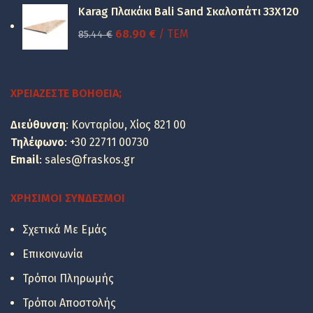
was:
τιμή
Karag Πλακάκι Bali Sand Σκαλοπάτι 33Χ120
49.48 €.
είναι:
Original
Η
68.90
€
/ ΤΕΜ
85.44
€
39.90 €.
price
τρέχουσα
was:
τιμή
85.44 €.
είναι:
ΧΡΕΙΆΖΕΣΤΕ ΒΟΉΘΕΙΑ;
68.90 €.
Διεύθυνση
: Κονταρίου, Χίος 821 00
Τηλέφωνο
:
+30 22711 00730
Email
:
sales@fraskos.gr
ΧΡΉΣΙΜΟΙ ΣΎΝΔΕΣΜΟΙ
Σχετικά Με Εμάς
Επικοινωνία
Τρόποι Πληρωμής
Τρόποι Αποστολής