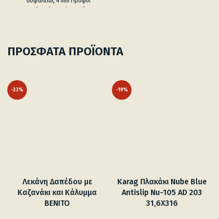
549.00 €
ασφαλείας 4 mm Προφίλ
αξεσουάρ.
ανοδιωμένου αλουμινίου
Σύστημα μαγνητικού
ΠΡΟΣΦΑΤΑ ΠΡΟΪΟΝΤΑ
-33%
-19%
Λεκάνη Δαπέδου με
Karag Πλακάκι Nube Blue
Καζανάκι και Κάλυμμα
Antislip Nu-105 AD 203
BENITO
31,6X316