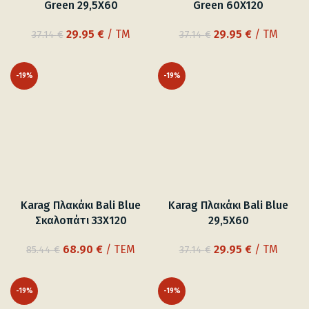
Green 29,5X60
Green 60X120
Original
Η
Original
Η
29.95
€
/ TM
29.95
€
/ TM
37.14
€
37.14
€
price
τρέχουσα
price
τρέχουσα
was:
τιμή
was:
τιμή
-19%
-19%
37.14 €.
είναι:
37.14 €.
είναι:
29.95 €.
29.95 €.
Karag Πλακάκι Bali Blue
Karag Πλακάκι Bali Blue
Σκαλοπάτι 33Χ120
29,5X60
Original
Η
Original
Η
68.90
€
/ ΤΕΜ
29.95
€
/ TM
85.44
€
37.14
€
price
τρέχουσα
price
τρέχουσα
was:
τιμή
was:
τιμή
-19%
-19%
85.44 €.
είναι:
37.14 €.
είναι: