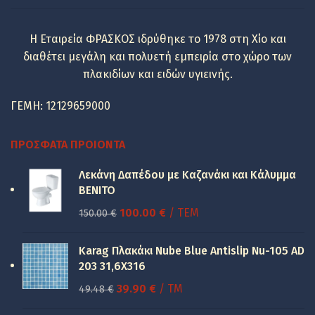
Η Εταιρεία ΦΡΑΣΚΟΣ ιδρύθηκε το 1978 στη Χίο και
διαθέτει μεγάλη και πολυετή εμπειρία στο χώρο των
πλακιδίων και ειδών υγιεινής.
ΓΕΜΗ: 12129659000
ΠΡΌΣΦΑΤΑ ΠΡΟΙΌΝΤΑ
Λεκάνη Δαπέδου με Καζανάκι και Κάλυμμα
BENITO
Original
Η
100.00
€
/ ΤΕΜ
150.00
€
price
τρέχουσα
was:
τιμή
Karag Πλακάκι Nube Blue Antislip Nu-105 AD
150.00 €.
είναι:
203 31,6X316
100.00 €.
Original
Η
39.90
€
/ TM
49.48
€
price
τρέχουσα