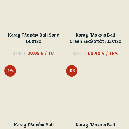
Karag Πλακάκι Bali Sand
Karag Πλακάκι Bali
60X120
Green Σκαλοπάτι 33Χ120
Original
Η
Original
Η
29.95
€
/ TM
68.90
€
/ ΤΕΜ
37.14
€
85.44
€
price
τρέχουσα
price
τρέχουσα
was:
τιμή
was:
τιμή
-19%
-19%
37.14 €.
είναι:
85.44 €.
είναι:
29.95 €.
68.90 €.
Karag Πλακάκι Bali
Karag Πλακάκι Bali