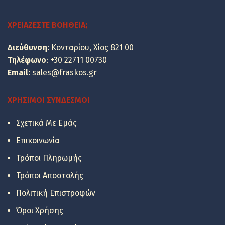
was:
τιμή
85.44 €.
είναι:
ΧΡΕΙΆΖΕΣΤΕ ΒΟΉΘΕΙΑ;
68.90 €.
Διεύθυνση
: Κονταρίου, Χίος 821 00
Τηλέφωνο
:
+30 22711 00730
Email
:
sales@fraskos.gr
ΧΡΉΣΙΜΟΙ ΣΎΝΔΕΣΜΟΙ
Σχετικά Με Εμάς
Επικοινωνία
Τρόποι Πληρωμής
Τρόποι Αποστολής
Πολιτική Επιστροφών
Όροι Χρήσης