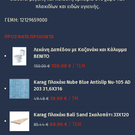
πλακιδίων και ειδών υγιεινής.
ΓΕΜΗ: 12129659000
ΠΡΌΣΦΑΤΑ ΠΡΟΙΌΝΤΑ
Λεκάνη Δαπέδου με Καζανάκι και Κάλυμμα
BENITO
Original
Η
100.00
€
/ ΤΕΜ
150.00
€
price
τρέχουσα
was:
τιμή
Karag Πλακάκι Nube Blue Antislip Nu-105 AD
150.00 €.
είναι:
203 31,6X316
100.00 €.
Original
Η
39.90
€
/ TM
49.48
€
price
τρέχουσα
was:
τιμή
Karag Πλακάκι Bali Sand Σκαλοπάτι 33Χ120
49.48 €.
είναι:
Original
Η
68.90
€
/ ΤΕΜ
85.44
€
39.90 €.
price
τρέχουσα