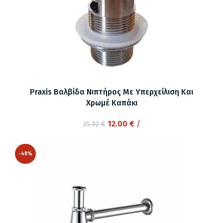
Praxis Βαλβίδα Νιπτήρος Με Υπερχείλιση Και
Χρωμέ Καπάκι
Original
Η
12.00
€
/
25.92
€
price
τρέχουσα
was:
τιμή
-48%
25.92 €.
είναι:
12.00 €.