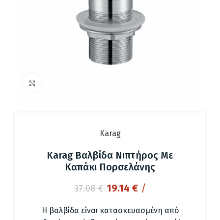
Click to enlarge
Karag
Karag Βαλβίδα Νιπτήρος Με
Καπάκι Πορσελάνης
Original
Η
19.14
€
/
37.08
€
price
τρέχουσα
was:
τιμή
Η βαλβίδα είναι κατασκευασμένη από