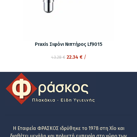
Praxis Σιφόνι Νιπτήρος Lf9015
Original
Η
22.34
€
/
43.28
€
price
τρέχουσα
was:
τιμή
43.28 €.
είναι:
22.34 €.
Η Εταιρεία ΦΡΑΣΚΟΣ ιδρύθηκε το 1978 στη Χίο και
διαθέτει μεγάλη και πολυετή εμπειρία στο χώρο των