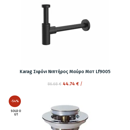
Karag Σιφόνι Νιπτήρος Μαύρο Ματ Lf9005
Original
Η
44.74
€
/
86.68
€
price
τρέχουσα
was:
τιμή
-54%
86.68 €.
είναι:
44.74 €.
SOLD O
UT