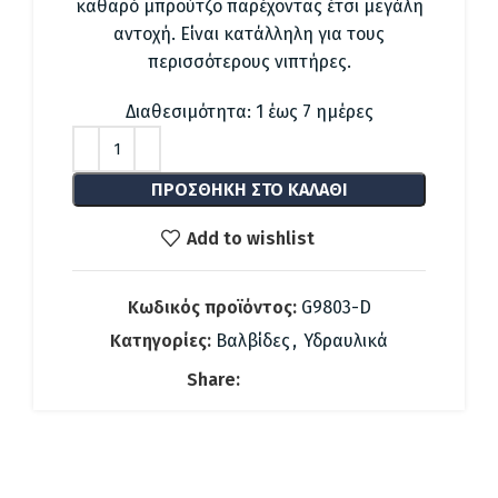
37.08 €.
είναι:
καθαρό μπρούτζο παρέχοντας έτσι μεγάλη
19.14 €.
αντοχή. Είναι κατάλληλη για τους
περισσότερους νιπτήρες.
Διαθεσιμότητα: 1 έως 7 ημέρες
ΠΡΟΣΘΉΚΗ ΣΤΟ ΚΑΛΆΘΙ
Add to wishlist
Κωδικός προϊόντος:
G9803-D
Κατηγορίες:
Βαλβίδες
,
Υδραυλικά
Share: