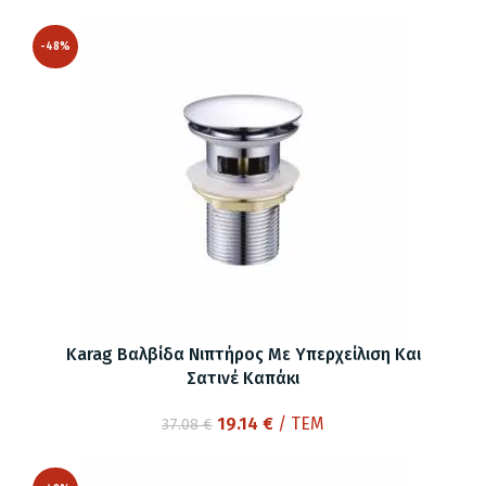
-48%
Karag Βαλβίδα Νιπτήρος Με Υπερχείλιση Και
Σατινέ Καπάκι
Original
Η
19.14
€
/ ΤΕΜ
37.08
€
price
τρέχουσα
was:
τιμή