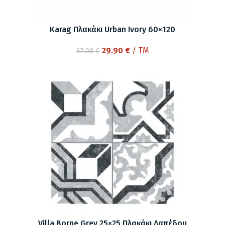
Karag Πλακάκι Urban Ivory 60×120
Original
Η
29.90
€
/ TM
37.08
€
price
τρέχουσα
was:
τιμή
37.08 €.
είναι:
29.90 €.
Villa Borne Grey 25×25 Πλακάκι Δαπέδου