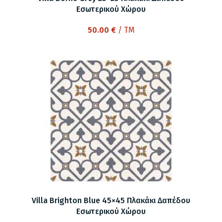
Εσωτερικού Χώρου
50.00
€
/ TM
Villa Brighton Blue 45×45 Πλακάκι Δαπέδου
Εσωτερικού Χώρου