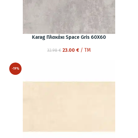
Karag Πλακάκι Space Gris 60X60
Original
Η
23.00
€
/ TM
32.98
€
price
τρέχουσα
was:
τιμή
-19%
32.98 €.
είναι:
23.00 €.