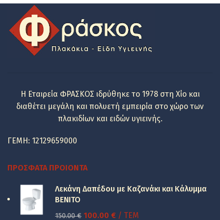
Η Εταιρεία ΦΡΑΣΚΟΣ ιδρύθηκε το 1978 στη Χίο και
διαθέτει μεγάλη και πολυετή εμπειρία στο χώρο των
πλακιδίων και ειδών υγιεινής.
ΓΕΜΗ: 12129659000
ΠΡΌΣΦΑΤΑ ΠΡΟΙΌΝΤΑ
Λεκάνη Δαπέδου με Καζανάκι και Κάλυμμα
BENITO
Original
Η
100.00
€
/ ΤΕΜ
150.00
€