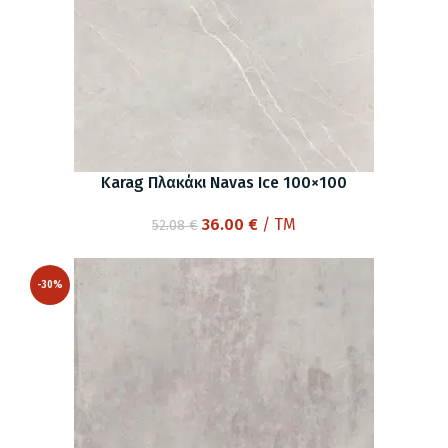
Karag Πλακάκι Navas Ice 100×100
Original
Η
36.00
€
/ TM
52.08
€
price
τρέχουσα
was:
τιμή
-30%
52.08 €.
είναι:
36.00 €.