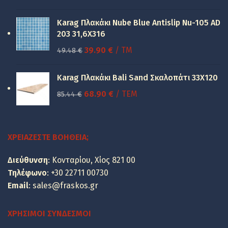
price
τρέχουσα
was:
τιμή
Karag Πλακάκι Nube Blue Antislip Nu-105 AD
150.00 €.
είναι:
203 31,6X316
100.00 €.
Original
Η
39.90
€
/ TM
49.48
€
price
τρέχουσα
was:
τιμή
Karag Πλακάκι Bali Sand Σκαλοπάτι 33Χ120
49.48 €.
είναι:
Original
Η
68.90
€
/ ΤΕΜ
85.44
€
39.90 €.
price
τρέχουσα
was:
τιμή
85.44 €.
είναι:
ΧΡΕΙΆΖΕΣΤΕ ΒΟΉΘΕΙΑ;
68.90 €.
Διεύθυνση
: Κονταρίου, Χίος 821 00
Τηλέφωνο
:
+30 22711 00730
Email
:
sales@fraskos.gr
ΧΡΉΣΙΜΟΙ ΣΎΝΔΕΣΜΟΙ