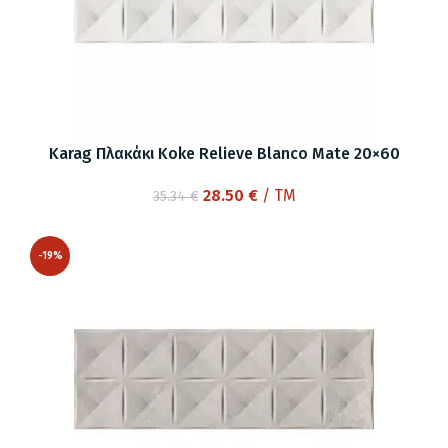
Karag Πλακάκι Koke Relieve Blanco Mate 20×60
Original
Η
28.50
€
/ TM
35.34
€
price
τρέχουσα
was:
τιμή
-19%
35.34 €.
είναι:
28.50 €.