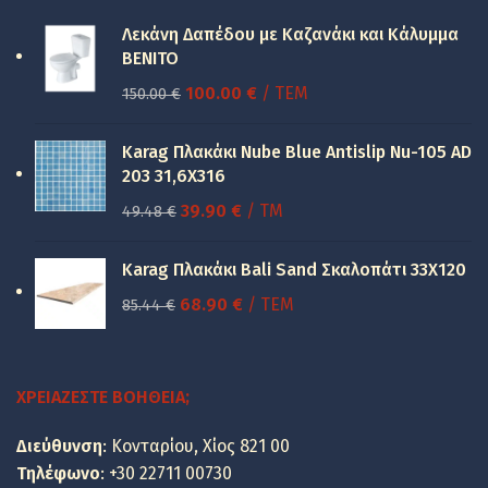
Λεκάνη Δαπέδου με Καζανάκι και Κάλυμμα
BENITO
Original
Η
100.00
€
/ ΤΕΜ
150.00
€
price
τρέχουσα
was:
τιμή
Karag Πλακάκι Nube Blue Antislip Nu-105 AD
150.00 €.
είναι:
203 31,6X316
100.00 €.
Original
Η
39.90
€
/ TM
49.48
€
price
τρέχουσα
was:
τιμή
Karag Πλακάκι Bali Sand Σκαλοπάτι 33Χ120
49.48 €.
είναι:
Original
Η
68.90
€
/ ΤΕΜ
85.44
€
39.90 €.
price
τρέχουσα
was:
τιμή
85.44 €.
είναι:
ΧΡΕΙΆΖΕΣΤΕ ΒΟΉΘΕΙΑ;
68.90 €.
Διεύθυνση
: Κονταρίου, Χίος 821 00
Τηλέφωνο
:
+30 22711 00730