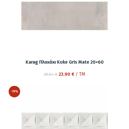
Karag Πλακάκι Koke Gris Mate 20×60
Original
Η
23.90
€
/ TM
29.64
€
price
τρέχουσα
was:
τιμή
-19%
29.64 €.
είναι:
23.90 €.