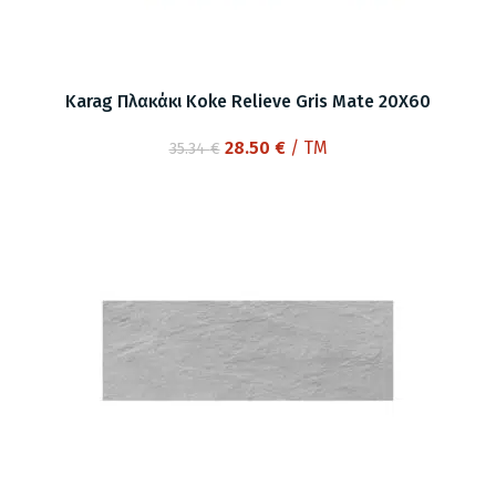
Karag Πλακάκι Koke Relieve Gris Mate 20X60
Original
Η
28.50
€
/ TM
35.34
€
price
τρέχουσα
was:
τιμή
35.34 €.
είναι:
28.50 €.