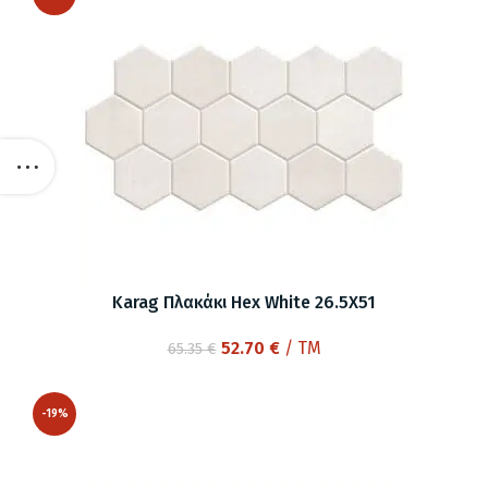
Karag Πλακάκι Hex White 26.5X51
Original
Η
52.70
€
/ TM
65.35
€
price
τρέχουσα
was:
τιμή
-19%
65.35 €.
είναι:
52.70 €.