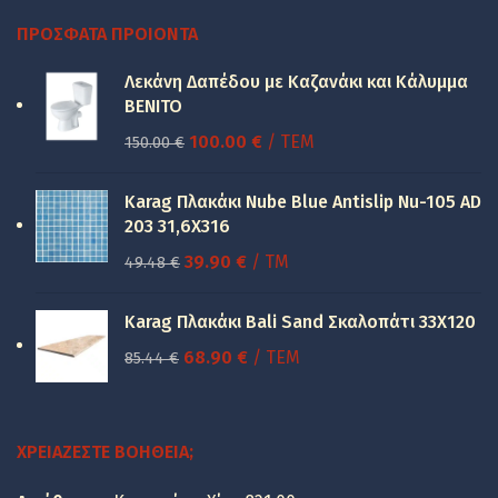
ΠΡΌΣΦΑΤΑ ΠΡΟΙΌΝΤΑ
Λεκάνη Δαπέδου με Καζανάκι και Κάλυμμα
BENITO
Original
Η
100.00
€
/ ΤΕΜ
150.00
€
price
τρέχουσα
was:
τιμή
Karag Πλακάκι Nube Blue Antislip Nu-105 AD
150.00 €.
είναι:
203 31,6X316
100.00 €.
Original
Η
39.90
€
/ TM
49.48
€
price
τρέχουσα
was:
τιμή
Karag Πλακάκι Bali Sand Σκαλοπάτι 33Χ120
49.48 €.
είναι:
Original
Η
68.90
€
/ ΤΕΜ
85.44
€
39.90 €.
price
τρέχουσα
was:
τιμή
85.44 €.
είναι:
ΧΡΕΙΆΖΕΣΤΕ ΒΟΉΘΕΙΑ;
68.90 €.