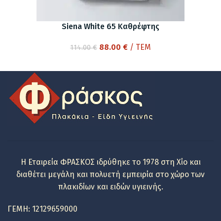
Siena White 65 Καθρέφτης
Original
Η
88.00
€
/ ΤΕΜ
114.00
€
price
τρέχουσα
was:
τιμή
114.00 €.
είναι:
88.00 €.
Η Εταιρεία ΦΡΑΣΚΟΣ ιδρύθηκε το 1978 στη Χίο και
διαθέτει μεγάλη και πολυετή εμπειρία στο χώρο των
πλακιδίων και ειδών υγιεινής.
ΓΕΜΗ: 12129659000