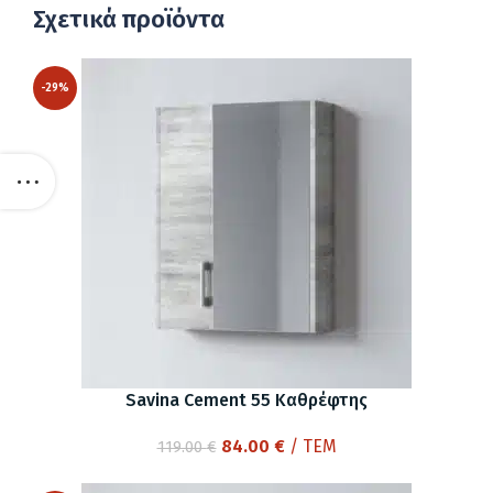
Σχετικά προϊόντα
-29%
Savina Cement 55 Καθρέφτης
Original
Η
84.00
€
/ ΤΕΜ
119.00
€
price
τρέχουσα