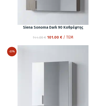
Siena Sonoma Dark 90 Καθρέφτης
Original
Η
101.00
€
/ ΤΕΜ
144.00
€
price
τρέχουσα
was:
τιμή
-23%
144.00 €.
είναι:
101.00 €.