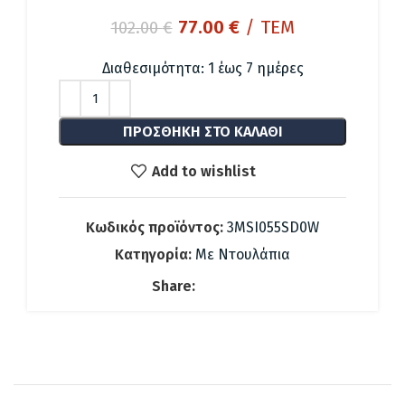
Original
Η
77.00
€
/ ΤΕΜ
102.00
€
price
τρέχουσα
was:
τιμή
Διαθεσιμότητα: 1 έως 7 ημέρες
102.00 €.
είναι:
77.00 €.
ΠΡΟΣΘΉΚΗ ΣΤΟ ΚΑΛΆΘΙ
Add to wishlist
Κωδικός προϊόντος:
3MSI055SD0W
Κατηγορία:
Με Ντουλάπια
Share: