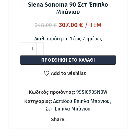
Siena Sonoma 90 Σετ Έπιπλο
Μπάνιου
Original
Η
307.00
€
/ ΤΕΜ
348.00
€
price
τρέχουσα
was:
τιμή
Διαθεσιμότητα: 1 έως 7 ημέρες
348.00 €.
είναι:
307.00 €.
ΠΡΟΣΘΉΚΗ ΣΤΟ ΚΑΛΆΘΙ
Add to wishlist
Κωδικός προϊόντος:
9SSI090SN0W
Κατηγορίες:
Δαπέδου Έπιπλα Μπάνιου
,
Σετ Έπιπλα Μπάνιου
Share: