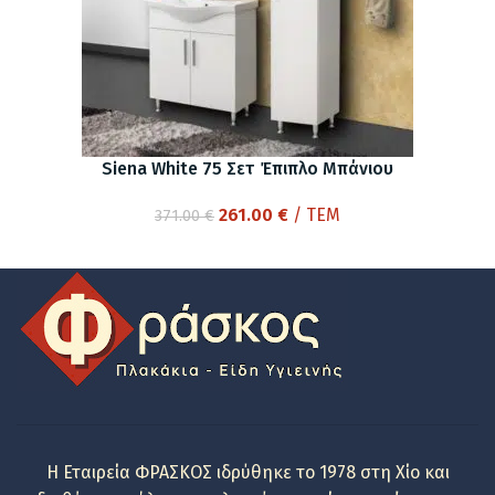
Siena White 75 Σετ Έπιπλο Μπάνιου
Original
Η
261.00
€
/ ΤΕΜ
371.00
€
price
τρέχουσα
was:
τιμή
371.00 €.
είναι:
261.00 €.
Η Εταιρεία ΦΡΑΣΚΟΣ ιδρύθηκε το 1978 στη Χίο και