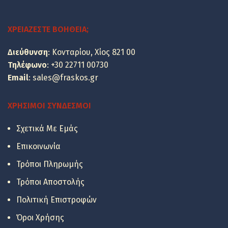
was:
τιμή
85.44 €.
είναι:
ΧΡΕΙΆΖΕΣΤΕ ΒΟΉΘΕΙΑ;
68.90 €.
Διεύθυνση
: Κονταρίου, Χίος 821 00
Τηλέφωνο
:
+30 22711 00730
Email
:
sales@fraskos.gr
ΧΡΉΣΙΜΟΙ ΣΎΝΔΕΣΜΟΙ
Σχετικά Με Εμάς
Επικοινωνία
Τρόποι Πληρωμής
Τρόποι Αποστολής
Πολιτική Επιστροφών
Όροι Χρήσης