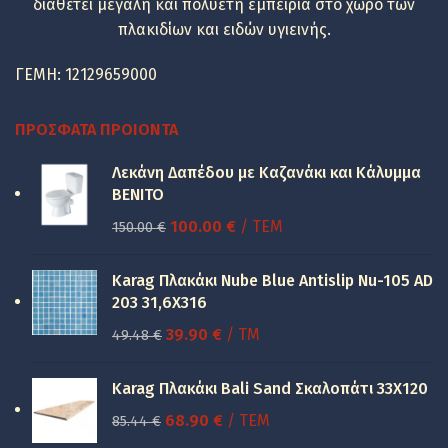
διαθέτει μεγάλη και πολυετή εμπειρία στο χώρο των
πλακιδίων και ειδών υγιεινής.
ΓΕΜΗ: 12129659000
ΠΡΌΣΦΑΤΑ ΠΡΟΙΌΝΤΑ
Λεκάνη Δαπέδου με Καζανάκι και Κάλυμμα
BENITO
Original
Η
100.00
€
/ ΤΕΜ
150.00
€
price
τρέχουσα
was:
τιμή
Karag Πλακάκι Nube Blue Antislip Nu-105 AD
150.00 €.
είναι:
203 31,6X316
100.00 €.
Original
Η
39.90
€
/ TM
49.48
€
price
τρέχουσα
was:
τιμή
Karag Πλακάκι Bali Sand Σκαλοπάτι 33Χ120
49.48 €.
είναι:
Original
Η
68.90
€
/ ΤΕΜ
85.44
€
39.90 €.
price
τρέχουσα