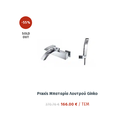
-55%
SOLD
OUT
Praxis Μπαταρία Λουτρού Ginko
Original
Η
166.00
€
/ ΤΕΜ
370.76
€
price
τρέχουσα