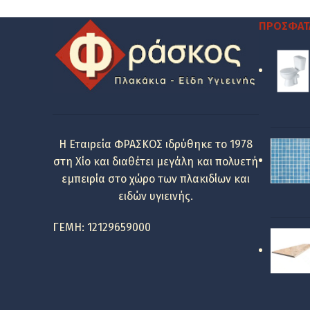
was:
τιμή
370.76 €.
είναι:
ΠΡΌΣΦΑΤ
166.00 €.
Η Εταιρεία ΦΡΑΣΚΟΣ ιδρύθηκε το 1978
στη Χίο και διαθέτει μεγάλη και πολυετή
εμπειρία στο χώρο των πλακιδίων και
ειδών υγιεινής.
ΓΕΜΗ: 12129659000