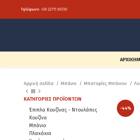
Τηλέφωνο
:
+30 22711 00730
ΑΡΧΙΚΉ
Μ
Αρχική σελίδα
Μπάνιο
Μπαταρίες Μπάνιου
Λο
ΚΑΤΗΓΟΡΊΕΣ ΠΡΟΪΌΝΤΩΝ
-44%
Έπιπλα Κουζίνας - Ντουλάπες
Κουζίνα
Μπάνιο
Πλακάκια