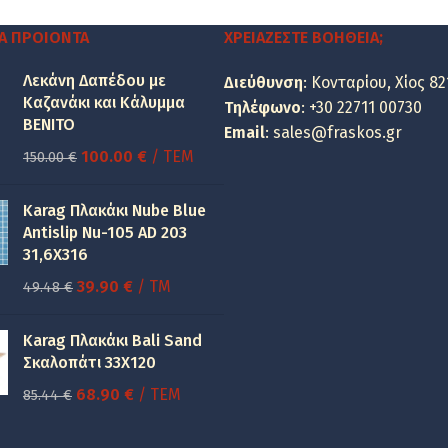
was:
τιμή
234.36 €.
είναι:
Α ΠΡΟΙΌΝΤΑ
ΧΡΕΙΆΖΕΣΤΕ ΒΟΉΘΕΙΑ;
120.96 €.
Λεκάνη Δαπέδου με
Διεύθυνση
: Κονταρίου, Χίος 82
Καζανάκι και Κάλυμμα
Τηλέφωνο
:
+30 22711 00730
BENITO
Email
:
sales@fraskos.gr
Original
Η
100.00
€
/ ΤΕΜ
150.00
€
price
τρέχουσα
was:
τιμή
Karag Πλακάκι Nube Blue
150.00 €.
είναι:
Antislip Nu-105 AD 203
31,6X316
100.00 €.
Original
Η
39.90
€
/ TM
49.48
€
price
τρέχουσα
was:
τιμή
Karag Πλακάκι Bali Sand
49.48 €.
είναι:
Σκαλοπάτι 33Χ120
39.90 €.
Original
Η
68.90
€
/ ΤΕΜ
85.44
€
price
τρέχουσα
was:
τιμή