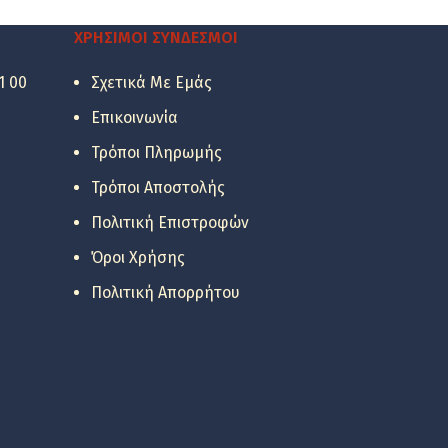
was:
τιμή
358.36 €.
είναι:
ΧΡΉΣΙΜΟΙ ΣΎΝΔΕΣΜΟΙ
161.00 €.
1 00
Σχετικά Με Εμάς
Επικοινωνία
Τρόποι Πληρωμής
Τρόποι Αποστολής
Πολιτική Επιστροφών
Όροι Χρήσης
Πολιτική Απορρήτου