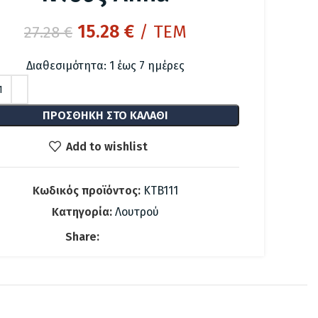
Original
Η
15.28
€
/ ΤΕΜ
27.28
€
price
τρέχουσα
Διαθεσιμότητα: 1 έως 7 ημέρες
was:
τιμή
27.28 €.
είναι:
15.28 €.
ΠΡΟΣΘΉΚΗ ΣΤΟ ΚΑΛΆΘΙ
Add to wishlist
Κωδικός προϊόντος:
KTB111
Κατηγορία:
Λουτρού
Share: