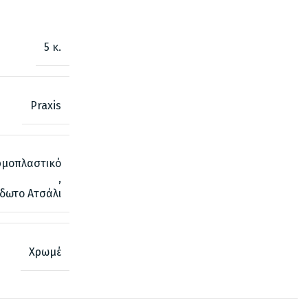
5 κ.
Praxis
ρμοπλαστικό
,
ίδωτο Ατσάλι
Χρωμέ