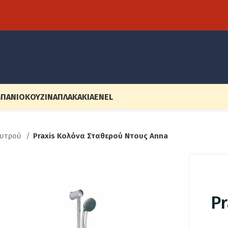
ΠΆΝΙΟ
ΚΟΥΖΊΝΑ
ΠΛΑΚΆΚΙΑ
EN
EL
υτρού
Praxis Κολόνα Σταθερού Ντους Anna
Pr