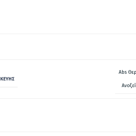
Abs Θε
ΣΚΕΥΉΣ
Ανοξε