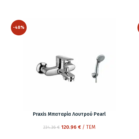
-48%
Praxis Μπαταρία Λουτρού Pearl
Original
Η
120.96
€
/ ΤΕΜ
234.36
€
price
τρέχουσα