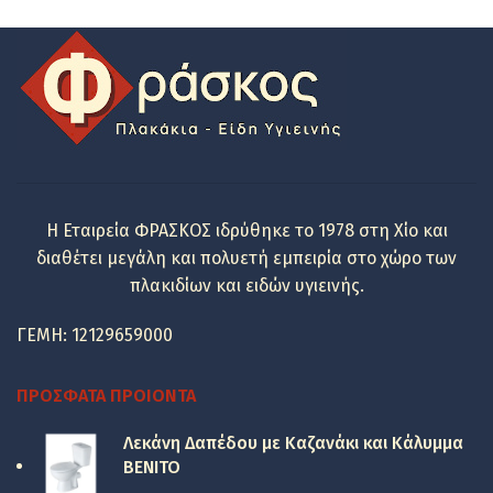
was:
τιμή
114.00 €.
είναι:
88.00 €.
Η Εταιρεία ΦΡΑΣΚΟΣ ιδρύθηκε το 1978 στη Χίο και
διαθέτει μεγάλη και πολυετή εμπειρία στο χώρο των
πλακιδίων και ειδών υγιεινής.
ΓΕΜΗ: 12129659000
ΠΡΌΣΦΑΤΑ ΠΡΟΙΌΝΤΑ
Λεκάνη Δαπέδου με Καζανάκι και Κάλυμμα
BENITO