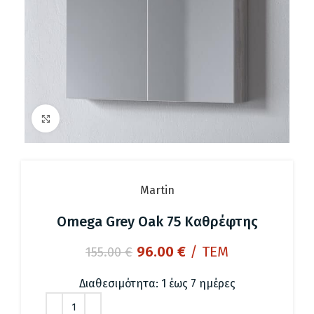
Click to enlarge
Martin
Omega Grey Oak 75 Καθρέφτης
Original
Η
96.00
€
/ ΤΕΜ
155.00
€
price
τρέχουσα
was:
τιμή
Διαθεσιμότητα: 1 έως 7 ημέρες
155.00 €.
είναι: