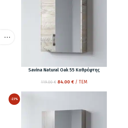
Savina Natural Oak 55 Καθρέφτης
Original
Η
84.00
€
/ ΤΕΜ
119.00
€
price
τρέχουσα
was:
τιμή
-23%
119.00 €.
είναι:
84.00 €.