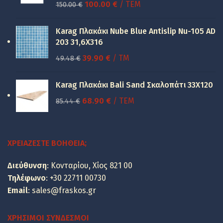
Original
Η
100.00
€
/ ΤΕΜ
150.00
€
price
τρέχουσα
was:
τιμή
Karag Πλακάκι Nube Blue Antislip Nu-105 AD
150.00 €.
είναι:
203 31,6X316
100.00 €.
Original
Η
39.90
€
/ TM
49.48
€
price
τρέχουσα
was:
τιμή
Karag Πλακάκι Bali Sand Σκαλοπάτι 33Χ120
49.48 €.
είναι:
Original
Η
68.90
€
/ ΤΕΜ
85.44
€
39.90 €.
price
τρέχουσα
was:
τιμή
85.44 €.
είναι:
ΧΡΕΙΆΖΕΣΤΕ ΒΟΉΘΕΙΑ;
68.90 €.
Διεύθυνση
: Κονταρίου, Χίος 821 00
Τηλέφωνο
:
+30 22711 00730
Email
:
sales@fraskos.gr
ΧΡΉΣΙΜΟΙ ΣΎΝΔΕΣΜΟΙ