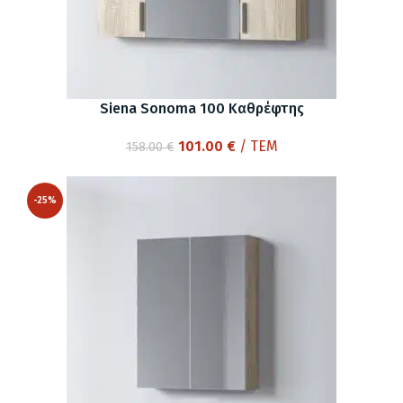
Siena Sonoma 100 Καθρέφτης
Original
Η
101.00
€
/ ΤΕΜ
158.00
€
price
τρέχουσα
was:
τιμή
-25%
158.00 €.
είναι:
101.00 €.