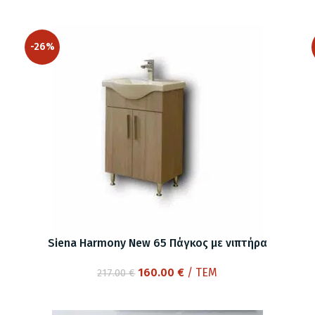
-26%
Siena Harmony New 65 Πάγκος με νιπτήρα
Original
Η
160.00
€
/ ΤΕΜ
217.00
€
price
τρέχουσα
was:
τιμή