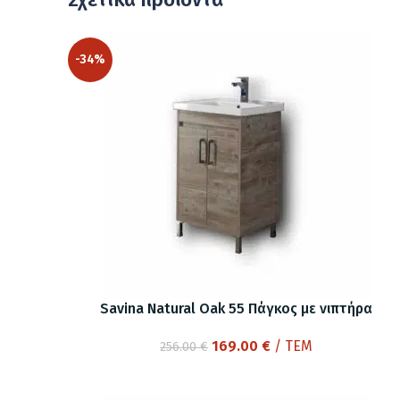
-34%
Savina Natural Oak 55 Πάγκος με νιπτήρα
Original
Η
169.00
€
/ ΤΕΜ
256.00
€
price
τρέχουσα
was:
τιμή