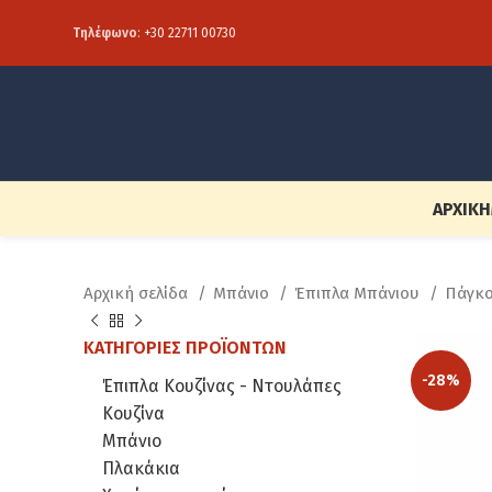
Τηλέφωνο
:
+30 22711 00730
ΑΡΧΙΚΉ
Αρχική σελίδα
Μπάνιο
Έπιπλα Μπάνιου
Πάγκ
ΚΑΤΗΓΟΡΊΕΣ ΠΡΟΪΌΝΤΩΝ
-28%
Έπιπλα Κουζίνας - Ντουλάπες
Κουζίνα
Μπάνιο
Πλακάκια