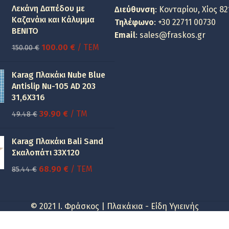
Λεκάνη Δαπέδου με
Διεύθυνση
: Κονταρίου, Χίος 82
Καζανάκι και Κάλυμμα
Τηλέφωνο
:
+30 22711 00730
BENITO
Email
:
sales@fraskos.gr
Original
Η
100.00
€
/ ΤΕΜ
150.00
€
price
τρέχουσα
was:
τιμή
Karag Πλακάκι Nube Blue
150.00 €.
είναι:
Antislip Nu-105 AD 203
31,6X316
100.00 €.
Original
Η
39.90
€
/ TM
49.48
€
price
τρέχουσα
was:
τιμή
Karag Πλακάκι Bali Sand
49.48 €.
είναι:
Σκαλοπάτι 33Χ120
39.90 €.
Original
Η
68.90
€
/ ΤΕΜ
85.44
€
price
τρέχουσα
was:
τιμή
© 2021 I. Φράσκος | Πλακάκια - Είδη Υγιεινής
85.44 €.
είναι:
68.90 €.