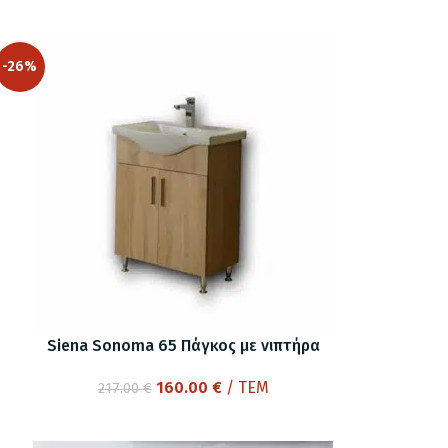
-26%
Siena Sonoma 65 Πάγκος με νιπτήρα
Original
Η
160.00
€
/ ΤΕΜ
217.00
€
price
τρέχουσα
was:
τιμή