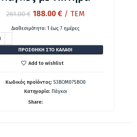
Original
Η
188.00
€
/ ΤΕΜ
261.00
€
price
τρέχουσα
Διαθεσιμότητα: 1 έως 7 ημέρες
was:
τιμή
261.00 €.
είναι:
188.00 €.
ΠΡΟΣΘΉΚΗ ΣΤΟ ΚΑΛΆΘΙ
Add to wishlist
Κωδικός προϊόντος:
S3BOM075BO0
Κατηγορία:
Πάγκοι
Share: