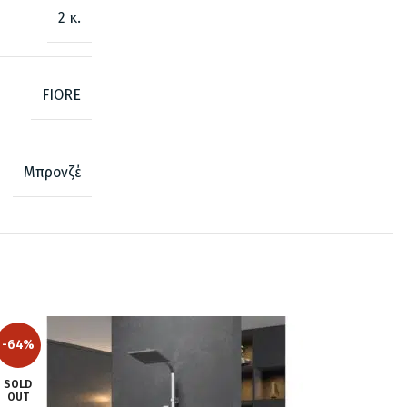
2 κ.
FIORE
Μπρονζέ
-64%
SOLD
OUT