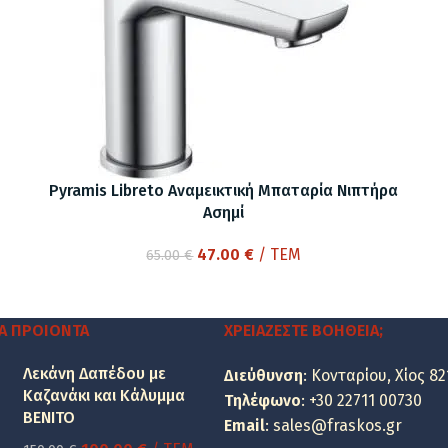
Pyramis Libreto Αναμεικτική Μπαταρία Νιπτήρα
Ασημί
Original
Η
47.00
€
/ ΤΕΜ
65.00
€
price
τρέχουσα
was:
τιμή
65.00 €.
είναι:
Α ΠΡΟΙΌΝΤΑ
ΧΡΕΙΆΖΕΣΤΕ ΒΟΉΘΕΙΑ;
47.00 €.
Λεκάνη Δαπέδου με
Διεύθυνση
: Κονταρίου, Χίος 82
Καζανάκι και Κάλυμμα
Τηλέφωνο
:
+30 22711 00730
BENITO
Email
:
sales@fraskos.gr