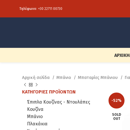
Τηλέφωνο
:
+30 22711 00730
ΑΡΧΙΚΉ
Αρχική σελίδα
Μπάνιο
Μπαταρίες Μπάνιου
Γι
ΚΑΤΗΓΟΡΊΕΣ ΠΡΟΪΌΝΤΩΝ
-52%
Έπιπλα Κουζίνας - Ντουλάπες
Κουζίνα
SOLD
Μπάνιο
OUT
Πλακάκια