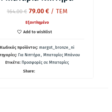
Original
Η
79.00
€
/ ΤΕΜ
164.00
€
price
τρέχουσα
Εξαντλημένο
was:
τιμή
164.00 €.
είναι:
Add to wishlist
79.00 €.
Κωδικός προϊόντος:
margot_bronze_ni
τηγορίες:
Για Νιπτήρα
,
Μπαταρίες Μπάνιου
Ετικέτα:
Προσφορές σε Μπαταρίες
Share: