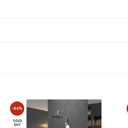
-64%
SOLD
OUT