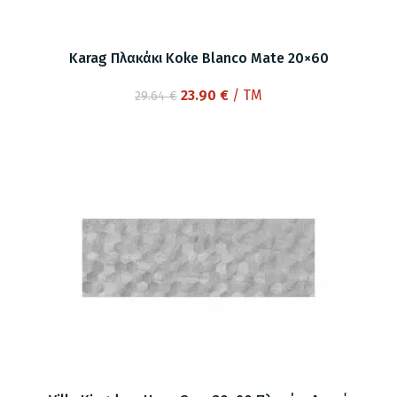
Karag Πλακάκι Koke Blanco Mate 20×60
Original
Η
23.90
€
/ TM
29.64
€
price
τρέχουσα
was:
τιμή
29.64 €.
είναι:
23.90 €.