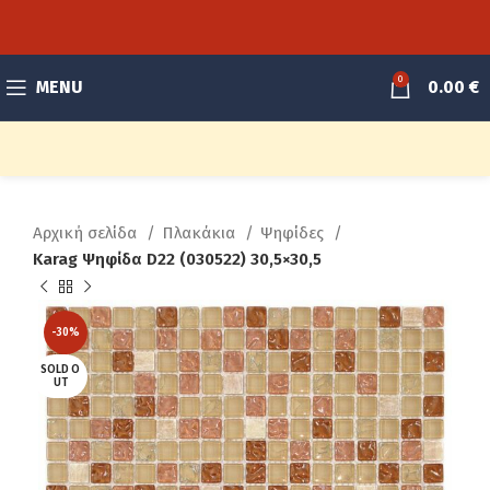
0
MENU
0.00
€
Αρχική σελίδα
Πλακάκια
Ψηφίδες
Karag Ψηφίδα D22 (030522) 30,5×30,5
-30%
SOLD O
UT