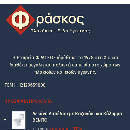
Η Εταιρεία ΦΡΑΣΚΟΣ ιδρύθηκε το 1978 στη Χίο και
διαθέτει μεγάλη και πολυετή εμπειρία στο χώρο των
πλακιδίων και ειδών υγιεινής.
ΓΕΜΗ: 12129659000
ΠΡΌΣΦΑΤΑ ΠΡΟΙΌΝΤΑ
Λεκάνη Δαπέδου με Καζανάκι και Κάλυμμα
BENITO
Original
Η
100.00
€
/ ΤΕΜ
150.00
€