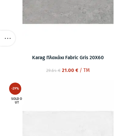
Karag Πλακάκι Fabric Gris 20X60
Original
Η
21.00
€
/ TM
29.64
€
price
τρέχουσα
was:
τιμή
-29%
29.64 €.
είναι:
21.00 €.
SOLD O
UT