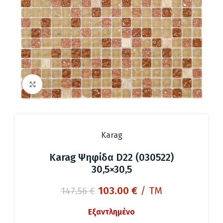
Click to enlarge
Karag
Karag Ψηφίδα D22 (030522)
30,5×30,5
Original
Η
103.00
€
/ TM
147.56
€
price
τρέχουσα
Εξαντλημένο
was:
τιμή