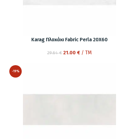
Karag Πλακάκι Fabric Perla 20X60
Original
Η
21.00
€
/ TM
29.64
€
price
τρέχουσα
was:
τιμή
-19%
29.64 €.
είναι:
21.00 €.