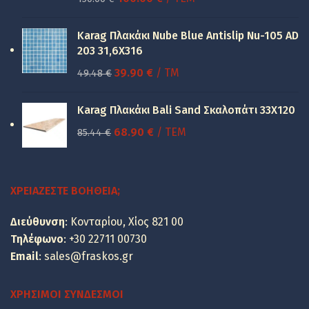
price
τρέχουσα
was:
τιμή
Karag Πλακάκι Nube Blue Antislip Nu-105 AD
150.00 €.
είναι:
203 31,6X316
100.00 €.
Original
Η
39.90
€
/ TM
49.48
€
price
τρέχουσα
was:
τιμή
Karag Πλακάκι Bali Sand Σκαλοπάτι 33Χ120
49.48 €.
είναι:
Original
Η
68.90
€
/ ΤΕΜ
85.44
€
39.90 €.
price
τρέχουσα
was:
τιμή
85.44 €.
είναι:
ΧΡΕΙΆΖΕΣΤΕ ΒΟΉΘΕΙΑ;
68.90 €.
Διεύθυνση
: Κονταρίου, Χίος 821 00
Τηλέφωνο
:
+30 22711 00730
Email
:
sales@fraskos.gr
ΧΡΉΣΙΜΟΙ ΣΎΝΔΕΣΜΟΙ