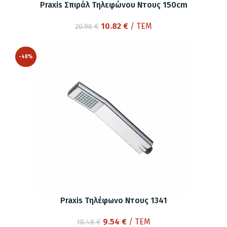
Praxis Σπιράλ Τηλεφώνου Ντους 150cm
Original
Η
10.82
€
/ ΤΕΜ
20.96
€
price
τρέχουσα
was:
τιμή
-48%
20.96 €.
είναι:
10.82 €.
Praxis Τηλέφωνο Ντους 1341
Original
Η
9.54
€
/ ΤΕΜ
18.48
€