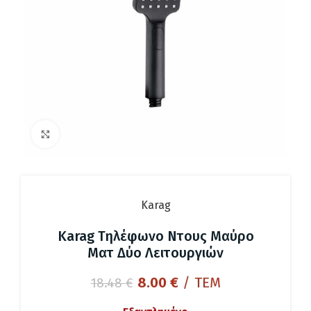
Click to enlarge
Karag
Karag Τηλέφωνο Ντους Μαύρο
Ματ Δύο Λειτουργιών
Original
Η
8.00
€
/ ΤΕΜ
18.48
€
price
τρέχουσα