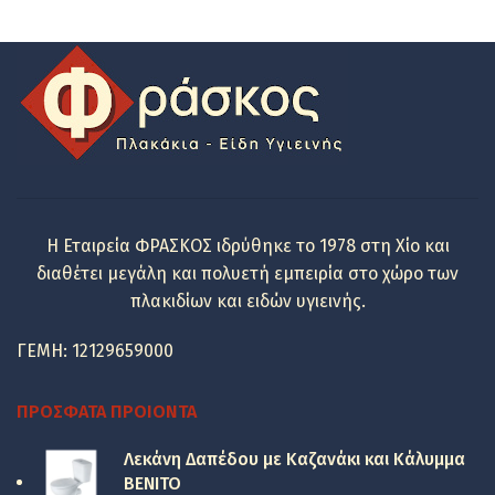
price
τρέχουσα
was:
τιμή
18.48 €.
είναι:
9.54 €.
Η Εταιρεία ΦΡΑΣΚΟΣ ιδρύθηκε το 1978 στη Χίο και
διαθέτει μεγάλη και πολυετή εμπειρία στο χώρο των
πλακιδίων και ειδών υγιεινής.
ΓΕΜΗ: 12129659000
ΠΡΌΣΦΑΤΑ ΠΡΟΙΌΝΤΑ
Λεκάνη Δαπέδου με Καζανάκι και Κάλυμμα
BENITO