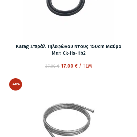
Karag Σπιράλ Τηλεφώνου Ντους 150cm Μαύρο
Ματ Ck-Hs-Hb2
Original
Η
17.00
€
/ ΤΕΜ
37.08
€
price
τρέχουσα
was:
τιμή
-48%
37.08 €.
είναι:
17.00 €.