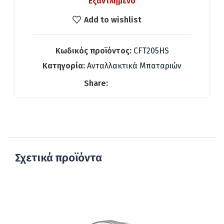
Εξαντλημένο
was:
τιμή
18.48 €.
είναι:
Add to wishlist
8.00 €.
Κωδικός προϊόντος:
CFT205HS
Κατηγορία:
Ανταλλακτικά Μπαταριών
Share:
Σχετικά προϊόντα