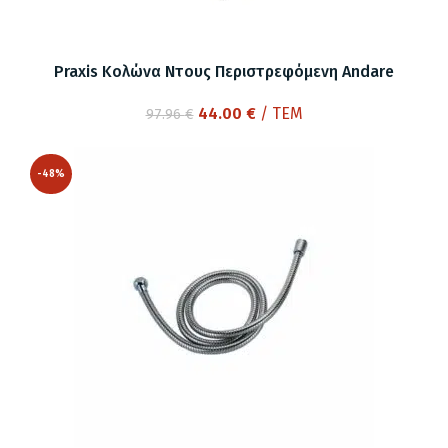
Praxis Κολώνα Ντους Περιστρεφόμενη Andare
Original
Η
44.00
€
/ ΤΕΜ
97.96
€
price
τρέχουσα
was:
τιμή
-48%
97.96 €.
είναι:
44.00 €.