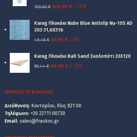
Original
Η
100.00
€
/ ΤΕΜ
150.00
€
price
τρέχουσα
was:
τιμή
Karag Πλακάκι Nube Blue Antislip Nu-105 AD
150.00 €.
είναι:
203 31,6X316
100.00 €.
Original
Η
39.90
€
/ TM
49.48
€
price
τρέχουσα
was:
τιμή
Karag Πλακάκι Bali Sand Σκαλοπάτι 33Χ120
49.48 €.
είναι:
Original
Η
68.90
€
/ ΤΕΜ
85.44
€
39.90 €.
price
τρέχουσα
was:
τιμή
85.44 €.
είναι:
ΧΡΕΙΆΖΕΣΤΕ ΒΟΉΘΕΙΑ;
68.90 €.
Διεύθυνση
: Κονταρίου, Χίος 821 00
Τηλέφωνο
:
+30 22711 00730
Email
:
sales@fraskos.gr