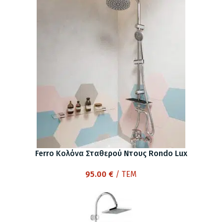
was:
τιμή
63.12 €.
είναι:
44.00 €.
Ferro Κολόνα Σταθερού Ντους Rondo Lux
95.00
€
/ ΤΕΜ