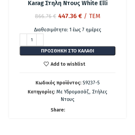
Karag Στηλη Ντους White Elli
Original
Η
447.36
€
/ ΤΕΜ
866.76
€
price
τρέχουσα
was:
τιμή
Διαθεσιμότητα: 1 έως 7 ημέρες
866.76 €.
είναι:
447.36 €.
ΠΡΟΣΘΉΚΗ ΣΤΟ ΚΑΛΆΘΙ
Add to wishlist
Κωδικός προϊόντος:
S9237-5
Κατηγορίες:
Με Υδρομασάζ
,
Στήλες
Ντους
Share: