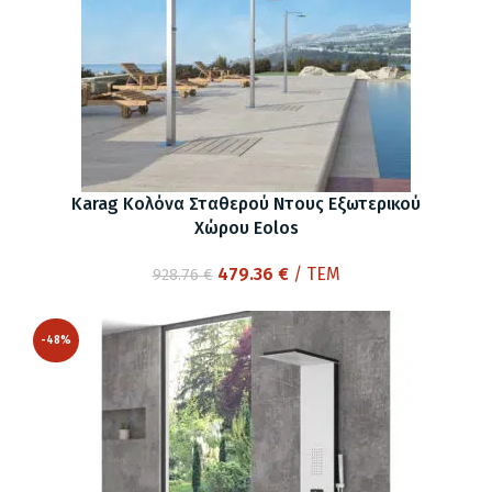
Karag Κολόνα Σταθερού Ντους Εξωτερικού
Χώρου Eolos
Original
Η
479.36
€
/ ΤΕΜ
928.76
€
price
τρέχουσα
was:
τιμή
-48%
928.76 €.
είναι:
479.36 €.