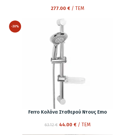
277.00
€
/ ΤΕΜ
-30%
Ferro Κολόνα Σταθερού Ντους Emo
Original
Η
44.00
€
/ ΤΕΜ
63.12
€
price
τρέχουσα