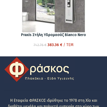
Praxis Στήλη Υδρομασάζ Bianco Nero
Original
Η
383.36
€
/ ΤΕΜ
742.76
€
price
τρέχουσα
was:
τιμή
742.76 €.
είναι:
383.36 €.
Η Εταιρεία ΦΡΑΣΚΟΣ ιδρύθηκε το 1978 στη Χίο και
διαθέτει μεγάλη και πολυετή εμπειρία στο χώρο των