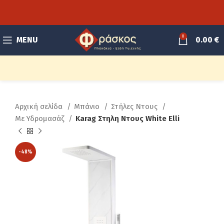
0
MENU
0.00
€
Αρχική σελίδα
Μπάνιο
Στήλες Ντους
Με Υδρομασάζ
Karag Στηλη Ντους White Elli
-48%