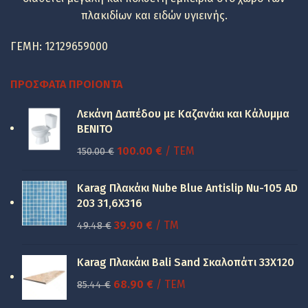
πλακιδίων και ειδών υγιεινής.
ΓΕΜΗ: 12129659000
ΠΡΌΣΦΑΤΑ ΠΡΟΙΌΝΤΑ
Λεκάνη Δαπέδου με Καζανάκι και Κάλυμμα
BENITO
Original
Η
100.00
€
/ ΤΕΜ
150.00
€
price
τρέχουσα
was:
τιμή
Karag Πλακάκι Nube Blue Antislip Nu-105 AD
150.00 €.
είναι:
203 31,6X316
100.00 €.
Original
Η
39.90
€
/ TM
49.48
€
price
τρέχουσα
was:
τιμή
Karag Πλακάκι Bali Sand Σκαλοπάτι 33Χ120
49.48 €.
είναι:
Original
Η
68.90
€
/ ΤΕΜ
85.44
€
39.90 €.
price
τρέχουσα