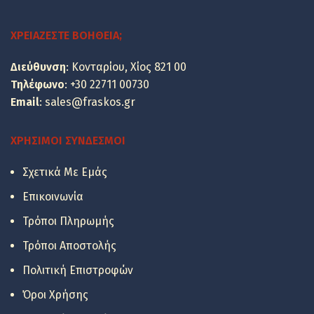
was:
τιμή
85.44 €.
είναι:
ΧΡΕΙΆΖΕΣΤΕ ΒΟΉΘΕΙΑ;
68.90 €.
Διεύθυνση
: Κονταρίου, Χίος 821 00
Τηλέφωνο
:
+30 22711 00730
Email
:
sales@fraskos.gr
ΧΡΉΣΙΜΟΙ ΣΎΝΔΕΣΜΟΙ
Σχετικά Με Εμάς
Επικοινωνία
Τρόποι Πληρωμής
Τρόποι Αποστολής
Πολιτική Επιστροφών
Όροι Χρήσης