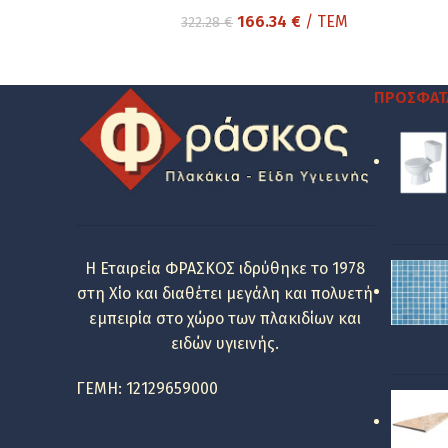
Original
Η
166.34
€
/ ΤΕΜ
322.28
€
price
τρέχουσα
was:
τιμή
322.28 €.
είναι:
ΠΡΌΣΦΑΤ
166.34 €.
Η Εταιρεία ΦΡΑΣΚΟΣ ιδρύθηκε το 1978
στη Χίο και διαθέτει μεγάλη και πολυετή
εμπειρία στο χώρο των πλακιδίων και
ειδών υγιεινής.
ΓΕΜΗ: 12129659000