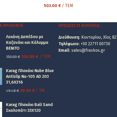
503.00
€
/ ΤΕΜ
Α ΠΡΟΙΌΝΤΑ
ΧΡΕΙΆΖΕΣΤΕ ΒΟΉΘΕΙΑ;
Λεκάνη Δαπέδου με
Διεύθυνση
: Κονταρίου, Χίος 82
Καζανάκι και Κάλυμμα
Τηλέφωνο
:
+30 22711 00730
BENITO
Email
:
sales@fraskos.gr
Original
Η
100.00
€
/ ΤΕΜ
150.00
€
price
τρέχουσα
was:
τιμή
Karag Πλακάκι Nube Blue
150.00 €.
είναι:
Antislip Nu-105 AD 203
31,6X316
100.00 €.
Original
Η
39.90
€
/ TM
49.48
€
price
τρέχουσα
was:
τιμή
Karag Πλακάκι Bali Sand
49.48 €.
είναι:
Σκαλοπάτι 33Χ120
39.90 €.