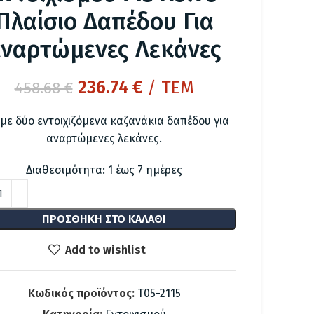
Πλαίσιο Δαπέδου Για
ναρτώμενες Λεκάνες
Original
Η
236.74
€
/ ΤΕΜ
458.68
€
price
τρέχουσα
 με δύο εντοιχιζόμενα καζανάκια δαπέδου για
was:
τιμή
αναρτώμενες λεκάνες.
458.68 €.
είναι:
236.74 €.
Διαθεσιμότητα: 1 έως 7 ημέρες
ΠΡΟΣΘΉΚΗ ΣΤΟ ΚΑΛΆΘΙ
Add to wishlist
Κωδικός προϊόντος:
T05-2115