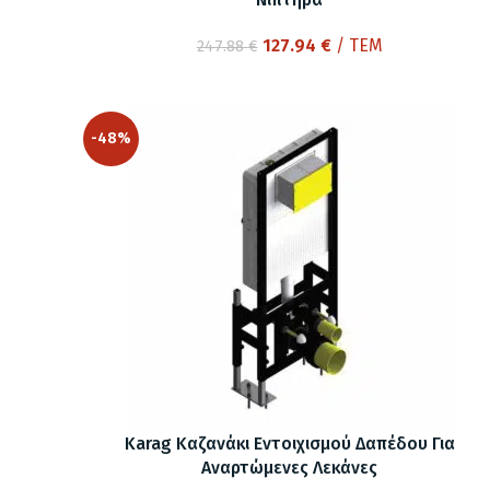
Original
Η
127.94
€
/ ΤΕΜ
247.88
€
price
τρέχουσα
was:
τιμή
247.88 €.
είναι:
-48%
127.94 €.
Karag Καζανάκι Εντοιχισμού Δαπέδου Για
Αναρτώμενες Λεκάνες