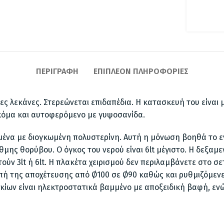
ΠΕΡΙΓΡΑΦΉ
ΕΠΙΠΛΈΟΝ ΠΛΗΡΟΦΟΡΊΕΣ
ες λεκάνες. Στερεώνεται επιδαπέδια. Η κατασκευή του είναι 
κόμα και αυτοφερόμενο με γυψοσανίδα.
μένα με διογκωμένη πολυστερίνη. Αυτή η μόνωση βοηθά το εν
ης θορύβου. Ο όγκος του νερού είναι 6lt μέγιστο. Η δεξαμεν
ούν 3lt ή 6lt. Η πλακέτα χειρισμού δεν περιλαμβάνετε στο σ
πή της αποχέτευσης από Ø100 σε Ø90 καθώς και ρυθμιζόμενε
κίων είναι ηλεκτροστατικά βαμμένο με αποξειδική βαφή, ενώ 