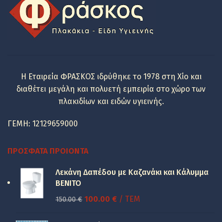
Η Εταιρεία ΦΡΑΣΚΟΣ ιδρύθηκε το 1978 στη Χίο και
διαθέτει μεγάλη και πολυετή εμπειρία στο χώρο των
πλακιδίων και ειδών υγιεινής.
ΓΕΜΗ: 12129659000
ΠΡΌΣΦΑΤΑ ΠΡΟΙΌΝΤΑ
Λεκάνη Δαπέδου με Καζανάκι και Κάλυμμα
BENITO
Original
Η
100.00
€
/ ΤΕΜ
150.00
€
price
τρέχουσα