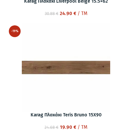
Karag Πλακάκι Liverpool Beige 15.5×62
Original
Η
24.90
€
/ TM
30.88
€
price
τρέχουσα
was:
τιμή
-19%
30.88 €.
είναι:
24.90 €.
Karag Πλακάκι Teris Bruno 15X90
Original
Η
19.90
€
/ TM
24.68
€