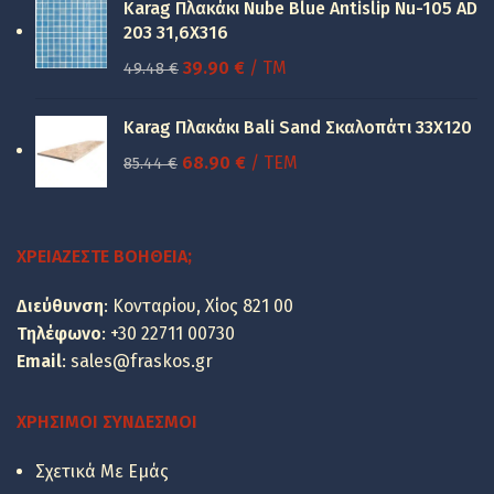
was:
τιμή
Karag Πλακάκι Nube Blue Antislip Nu-105 AD
150.00 €.
είναι:
203 31,6X316
100.00 €.
Original
Η
39.90
€
/ TM
49.48
€
price
τρέχουσα
was:
τιμή
Karag Πλακάκι Bali Sand Σκαλοπάτι 33Χ120
49.48 €.
είναι:
Original
Η
68.90
€
/ ΤΕΜ
85.44
€
39.90 €.
price
τρέχουσα
was:
τιμή
85.44 €.
είναι:
ΧΡΕΙΆΖΕΣΤΕ ΒΟΉΘΕΙΑ;
68.90 €.
Διεύθυνση
: Κονταρίου, Χίος 821 00
Τηλέφωνο
:
+30 22711 00730
Email
:
sales@fraskos.gr
ΧΡΉΣΙΜΟΙ ΣΎΝΔΕΣΜΟΙ
Σχετικά Με Εμάς