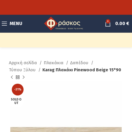
0
MENU
0.00
€
Αρχική σελίδα
Πλακάκια
Δαπέδου
Τύπου Ξύλου
Karag Πλακάκι Pinewood Beige 15*90
-31%
SOLD O
UT