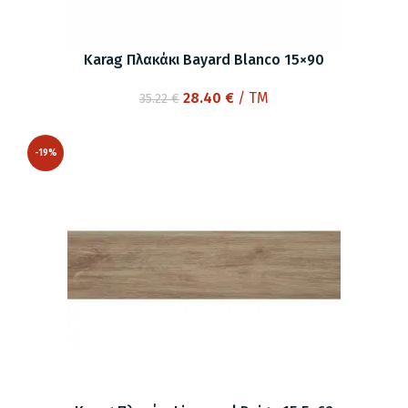
Karag Πλακάκι Bayard Blanco 15×90
Original
Η
28.40
€
/ TM
35.22
€
price
τρέχουσα
was:
τιμή
-19%
35.22 €.
είναι:
28.40 €.