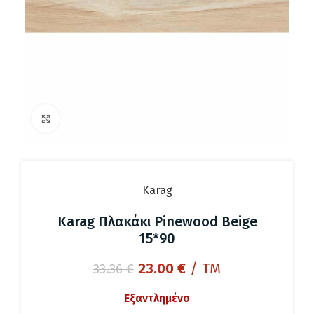
Click to enlarge
Karag
Karag Πλακάκι Pinewood Beige
15*90
Original
Η
23.00
€
/ TM
33.36
€
price
τρέχουσα
Εξαντλημένο
was:
τιμή