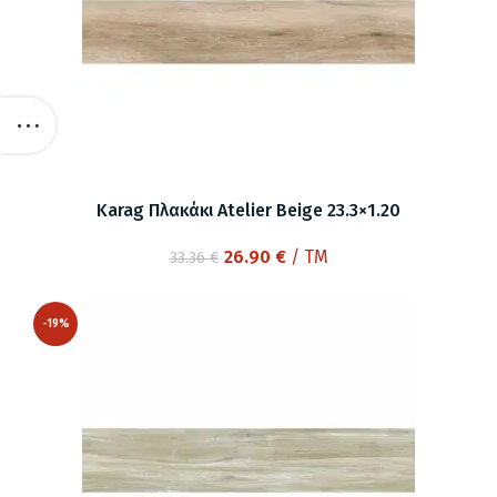
Karag Πλακάκι Atelier Beige 23.3×1.20
Original
Η
26.90
€
/ TM
33.36
€
price
τρέχουσα
was:
τιμή
-19%
33.36 €.
είναι:
26.90 €.