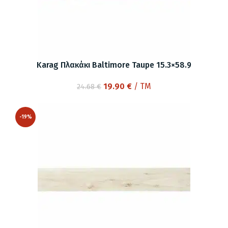
Karag Πλακάκι Baltimore Taupe 15.3×58.9
Original
Η
19.90
€
/ TM
24.68
€
price
τρέχουσα
was:
τιμή
-19%
24.68 €.
είναι:
19.90 €.