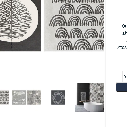
Οι
μέ
υπολ
lick to enlarge