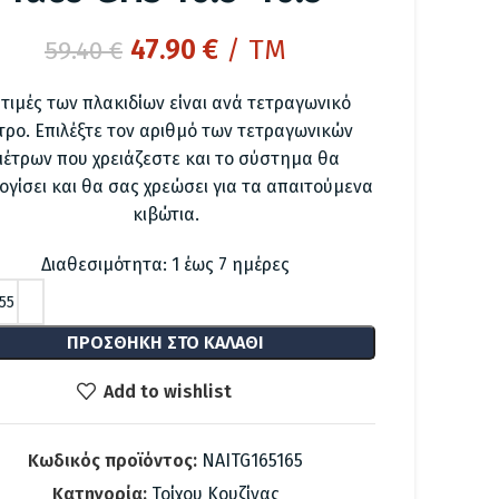
Original
Η
47.90
€
/ TM
59.40
€
price
τρέχουσα
 τιμές των πλακιδίων είναι ανά τετραγωνικό
was:
τιμή
τρο. Επιλέξτε τον αριθμό των τετραγωνικών
59.40 €.
είναι:
μέτρων που χρειάζεστε και το σύστημα θα
47.90 €.
ογίσει και θα σας χρεώσει για τα απαιτούμενα
κιβώτια.
Διαθεσιμότητα: 1 έως 7 ημέρες
ΠΡΟΣΘΉΚΗ ΣΤΟ ΚΑΛΆΘΙ
Add to wishlist
Κωδικός προϊόντος:
NAITG165165
Κατηγορία:
Τοίχου Κουζίνας