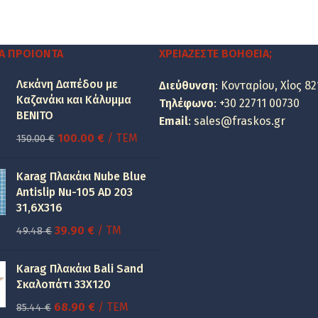
was:
τιμή
35.34 €.
είναι:
28.50 €.
Α ΠΡΟΙΌΝΤΑ
ΧΡΕΙΆΖΕΣΤΕ ΒΟΉΘΕΙΑ;
Λεκάνη Δαπέδου με
Διεύθυνση
: Κονταρίου, Χίος 82
Καζανάκι και Κάλυμμα
Τηλέφωνο
:
+30 22711 00730
BENITO
Email
:
sales@fraskos.gr
Original
Η
100.00
€
/ ΤΕΜ
150.00
€
price
τρέχουσα
was:
τιμή
Karag Πλακάκι Nube Blue
150.00 €.
είναι:
Antislip Nu-105 AD 203
31,6X316
100.00 €.
Original
Η
39.90
€
/ TM
49.48
€
price
τρέχουσα
was:
τιμή
Karag Πλακάκι Bali Sand
49.48 €.
είναι:
Σκαλοπάτι 33Χ120
39.90 €.
Original
Η
68.90
€
/ ΤΕΜ
85.44
€