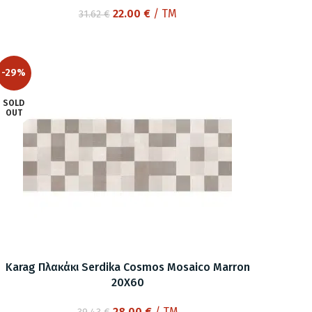
Original
Η
22.00
€
/ TM
31.62
€
price
τρέχουσα
was:
τιμή
31.62 €.
είναι:
-29%
22.00 €.
SOLD
OUT
Karag Πλακάκι Serdika Cosmos Mosaico Marron
20X60
Original
Η
28.00
€
/ TM