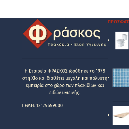
was:
τιμή
65.35 €.
είναι:
52.70 €.
ΠΡΌΣΦΑΤ
Η Εταιρεία ΦΡΑΣΚΟΣ ιδρύθηκε το 1978
στη Χίο και διαθέτει μεγάλη και πολυετή
εμπειρία στο χώρο των πλακιδίων και
ειδών υγιεινής.
ΓΕΜΗ: 12129659000