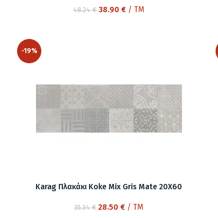
Original
Η
38.90
€
/ TM
48.24
€
price
τρέχουσα
was:
τιμή
48.24 €.
είναι:
-19%
38.90 €.
Karag Πλακάκι Koke Mix Gris Mate 20X60
Original
Η
28.50
€
/ TM
35.34
€
price
τρέχουσα