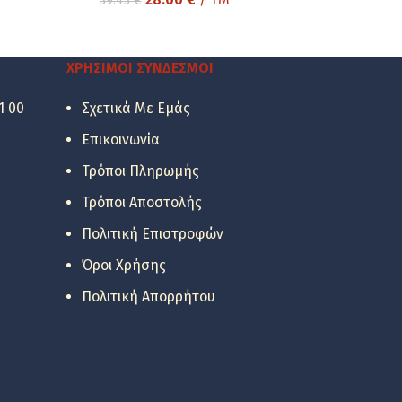
39.43
€
price
τρέχουσα
was:
τιμή
39.43 €.
είναι:
ΧΡΉΣΙΜΟΙ ΣΎΝΔΕΣΜΟΙ
28.00 €.
1 00
Σχετικά Με Εμάς
Επικοινωνία
Τρόποι Πληρωμής
Τρόποι Αποστολής
Πολιτική Επιστροφών
Όροι Χρήσης
Πολιτική Απορρήτου