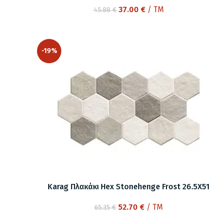
Original
Η
37.00
€
/ TM
45.88
€
price
τρέχουσα
was:
τιμή
45.88 €.
είναι:
-19%
37.00 €.
Karag Πλακάκι Hex Stonehenge Frost 26.5X51
Original
Η
52.70
€
/ TM
65.35
€
price
τρέχουσα