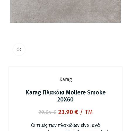
Click to enlarge
Karag
Karag Πλακάκι Moliere Smoke
20X60
Original
Η
23.90
€
/ TM
29.64
€
price
τρέχουσα
was:
τιμή
Οι τιμές των πλακιδίων είναι ανά