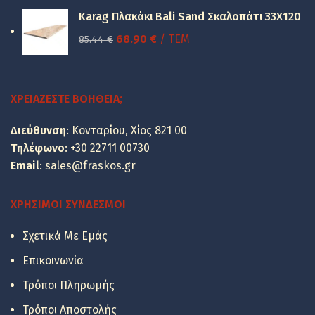
was:
τιμή
Karag Πλακάκι Bali Sand Σκαλοπάτι 33Χ120
49.48 €.
είναι:
Original
Η
68.90
€
/ ΤΕΜ
85.44
€
39.90 €.
price
τρέχουσα
was:
τιμή
85.44 €.
είναι:
ΧΡΕΙΆΖΕΣΤΕ ΒΟΉΘΕΙΑ;
68.90 €.
Διεύθυνση
: Κονταρίου, Χίος 821 00
Τηλέφωνο
:
+30 22711 00730
Email
:
sales@fraskos.gr
ΧΡΉΣΙΜΟΙ ΣΎΝΔΕΣΜΟΙ
Σχετικά Με Εμάς
Επικοινωνία
Τρόποι Πληρωμής
Τρόποι Αποστολής
Οι τιμές των