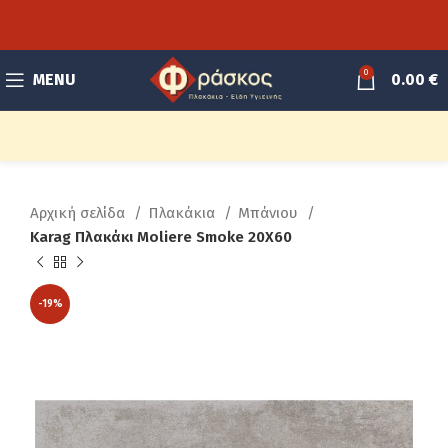
0
MENU
0.00
€
Αρχική σελίδα
Πλακάκια
Μπάνιου
Karag Πλακάκι Moliere Smoke 20X60
-19%