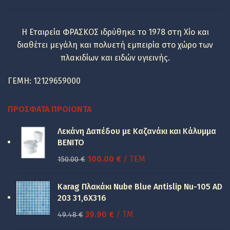
Η Εταιρεία ΦΡΑΣΚΟΣ ιδρύθηκε το 1978 στη Χίο και
διαθέτει μεγάλη και πολυετή εμπειρία στο χώρο των
πλακιδίων και ειδών υγιεινής.
ΓΕΜΗ: 12129659000
ΠΡΌΣΦΑΤΑ ΠΡΟΙΌΝΤΑ
Λεκάνη Δαπέδου με Καζανάκι και Κάλυμμα
BENITO
Original
Η
100.00
€
/ ΤΕΜ
150.00
€
price
τρέχουσα
was:
τιμή
Karag Πλακάκι Nube Blue Antislip Nu-105 AD
150.00 €.
είναι:
203 31,6X316
100.00 €.
Original
Η
39.90
€
/ TM
49.48
€
price
τρέχουσα