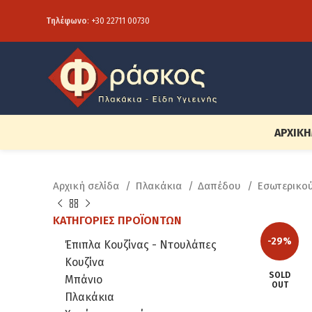
Τηλέφωνο
:
+30 22711 00730
ΑΡΧΙΚΉ
Αρχική σελίδα
Πλακάκια
Δαπέδου
Εσωτερικο
ΚΑΤΗΓΟΡΊΕΣ ΠΡΟΪΌΝΤΩΝ
-29%
Έπιπλα Κουζίνας - Ντουλάπες
Κουζίνα
SOLD
Μπάνιο
OUT
Πλακάκια