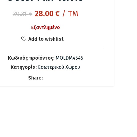
Original
Η
28.00
€
/ TM
39.31
€
price
τρέχουσα
Εξαντλημένο
was:
τιμή
39.31 €.
είναι:
Add to wishlist
28.00 €.
Κωδικός προϊόντος:
MOLDM4545
Κατηγορία:
Εσωτερικού Χώρου
Share: