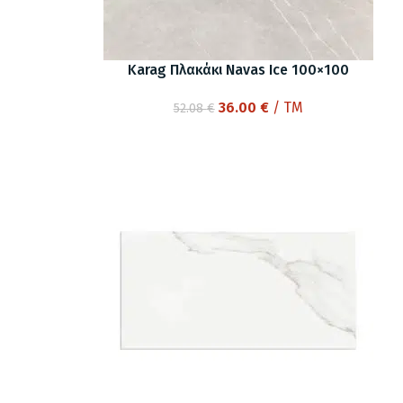
Karag Πλακάκι Navas Ice 100×100
Original
Η
36.00
€
/ TM
52.08
€
price
τρέχουσα
was:
τιμή
52.08 €.
είναι:
36.00 €.