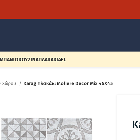
ΜΠΆΝΙΟ
ΚΟΥΖΊΝΑ
ΠΛΑΚΆΚΙΑ
EL
ύ Χώρου
Karag Πλακάκι Moliere Decor Mix 45X45
K