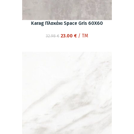
Karag Πλακάκι Space Gris 60X60
Original
Η
23.00
€
/ TM
32.98
€
price
τρέχουσα
was:
τιμή
32.98 €.
είναι:
23.00 €.