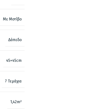
Με Μοτίβο
Δάπεδο
45×45cm
7 Τεμάχια
1,42m²