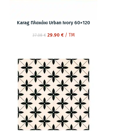
Karag Πλακάκι Urban Ivory 60×120
Original
Η
29.90
€
/ TM
37.08
€
price
τρέχουσα
was:
τιμή
37.08 €.
είναι:
29.90 €.