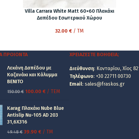
Villa Carrara White Matt 60×60 Πλακάκι
Δαπέδου Εσωτερικού Χώρου
32.00
€
/ TM
Α ΠΡΟΙΌΝΤΑ
ΧΡΕΙΆΖΕΣΤΕ ΒΟΉΘΕΙΑ;
Λεκάνη Δαπέδου με
Διεύθυνση
: Κονταρίου, Χίος 82
Καζανάκι και Κάλυμμα
Τηλέφωνο
:
+30 22711 00730
BENITO
Email
:
sales@fraskos.gr
Original
Η
100.00
€
/ ΤΕΜ
150.00
€
price
τρέχουσα
was:
τιμή
Karag Πλακάκι Nube Blue
150.00 €.
είναι:
Antislip Nu-105 AD 203
31,6X316
100.00 €.
Original
Η
39.90
€
/ TM
49.48
€