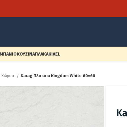
ΜΠΆΝΙΟ
ΚΟΥΖΊΝΑ
ΠΛΑΚΆΚΙΑ
EL
ύ Χώρου
Karag Πλακάκι Kingdom White 60×60
Ka