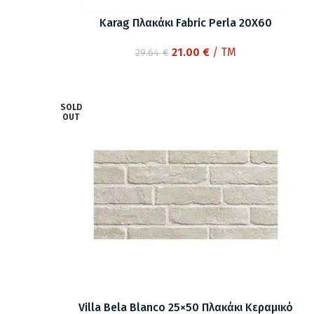
Karag Πλακάκι Fabric Perla 20X60
Original
Η
21.00
€
/ TM
29.64
€
price
τρέχουσα
was:
τιμή
29.64 €.
είναι:
SOLD
21.00 €.
OUT
Villa Bela Blanco 25×50 Πλακάκι Κεραμικό