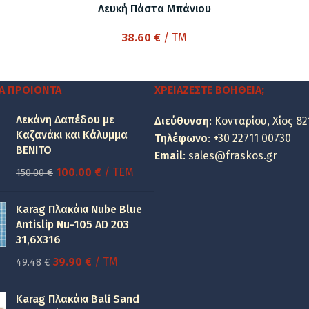
Λευκή Πάστα Μπάνιου
38.60
€
/ TM
Α ΠΡΟΙΌΝΤΑ
ΧΡΕΙΆΖΕΣΤΕ ΒΟΉΘΕΙΑ;
Λεκάνη Δαπέδου με
Διεύθυνση
: Κονταρίου, Χίος 82
Καζανάκι και Κάλυμμα
Τηλέφωνο
:
+30 22711 00730
BENITO
Email
:
sales@fraskos.gr
Original
Η
100.00
€
/ ΤΕΜ
150.00
€
price
τρέχουσα
was:
τιμή
Karag Πλακάκι Nube Blue
150.00 €.
είναι:
Antislip Nu-105 AD 203
31,6X316
100.00 €.
Original
Η
39.90
€
/ TM
49.48
€
price
τρέχουσα
was:
τιμή
Karag Πλακάκι Bali Sand