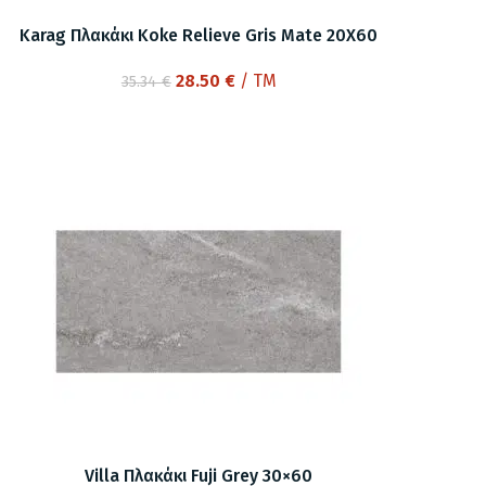
Karag Πλακάκι Koke Relieve Gris Mate 20X60
Original
Η
28.50
€
/ TM
35.34
€
price
τρέχουσα
was:
τιμή
35.34 €.
είναι:
28.50 €.
Villa Πλακάκι Fuji Grey 30×60