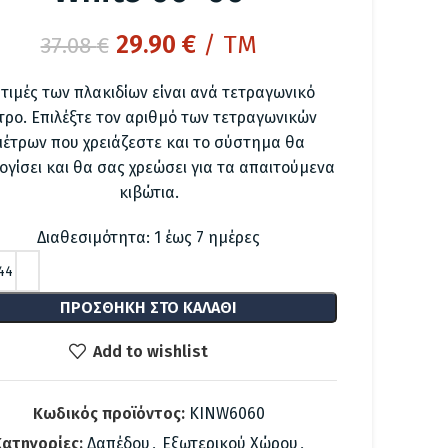
Original
Η
29.90
€
/ TM
37.08
€
price
τρέχουσα
 τιμές των πλακιδίων είναι ανά τετραγωνικό
was:
τιμή
τρο. Επιλέξτε τον αριθμό των τετραγωνικών
37.08 €.
είναι:
μέτρων που χρειάζεστε και το σύστημα θα
29.90 €.
ογίσει και θα σας χρεώσει για τα απαιτούμενα
κιβώτια.
Διαθεσιμότητα: 1 έως 7 ημέρες
ΠΡΟΣΘΉΚΗ ΣΤΟ ΚΑΛΆΘΙ
Add to wishlist
Κωδικός προϊόντος:
KINW6060
ατηγορίες:
Δαπέδου
,
Εξωτερικού Χώρου
,