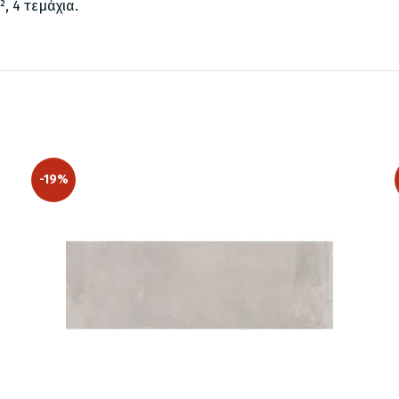
, 4 τεμάχια.
-19%