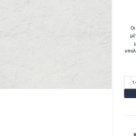
Οι
μέ
υπολ
lick to enlarge
Κ