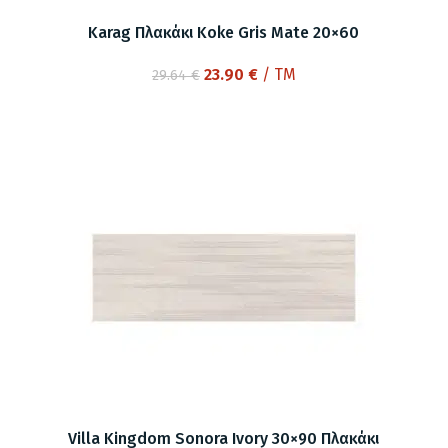
Karag Πλακάκι Koke Gris Mate 20×60
Original
Η
23.90
€
/ TM
29.64
€
price
τρέχουσα
was:
τιμή
29.64 €.
είναι:
23.90 €.
Villa Kingdom Sonora Ivory 30×90 Πλακάκι