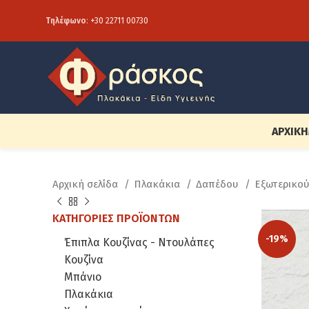
Τηλέφωνο
:
+30 22711 00730
ΑΡΧΙΚΉ
Αρχική σελίδα
Πλακάκια
Δαπέδου
Εξωτερικο
ΚΑΤΗΓΟΡΊΕΣ ΠΡΟΪΌΝΤΩΝ
-19%
Έπιπλα Κουζίνας - Ντουλάπες
Κουζίνα
Μπάνιο
Πλακάκια