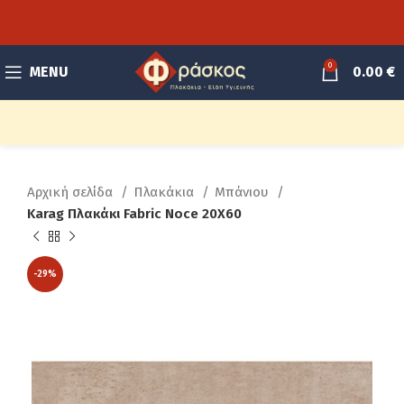
0
MENU
0.00
€
Αρχική σελίδα
Πλακάκια
Μπάνιου
Karag Πλακάκι Fabric Noce 20X60
-29%