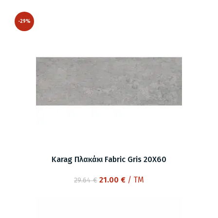
price
τρέχουσα
was:
τιμή
-29%
29.64 €.
είναι:
21.00 €.
Karag Πλακάκι Fabric Gris 20X60
Original
Η
21.00
€
/ TM
29.64
€
price
τρέχουσα
was:
τιμή
29.64 €.
είναι: