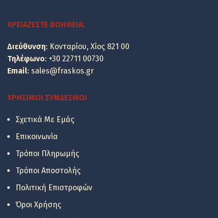
was:
τιμή
85.44 €.
είναι:
ΧΡΕΙΆΖΕΣΤΕ ΒΟΉΘΕΙΑ;
68.90 €.
Διεύθυνση
: Κονταρίου, Χίος 821 00
Τηλέφωνο
:
+30 22711 00730
Email
:
sales@fraskos.gr
ΧΡΉΣΙΜΟΙ ΣΎΝΔΕΣΜΟΙ
Σχετικά Με Εμάς
Επικοινωνία
Τρόποι Πληρωμής
Τρόποι Αποστολής
Οι τιμές των
πλακιδίων
Πολιτική Επιστροφών
είναι ανά
Όροι Χρήσης
τετραγωνικό