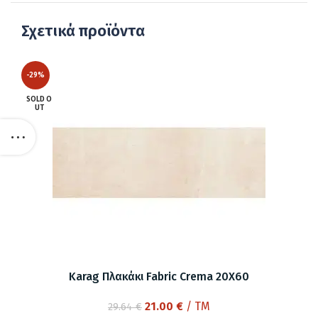
Σχετικά προϊόντα
-29%
SOLD O
UT
Karag Πλακάκι Fabric Crema 20X60
Original
Η
21.00
€
/ TM
29.64
€