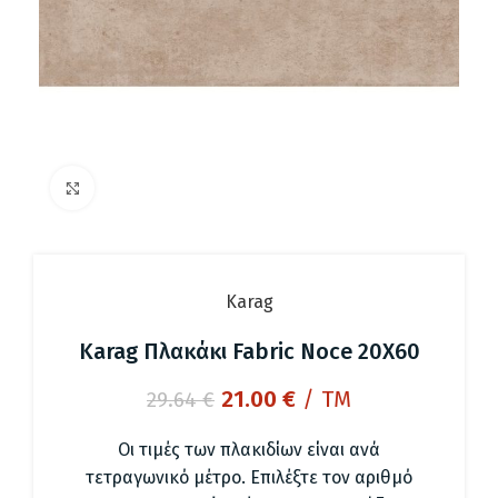
Click to enlarge
Karag
Karag Πλακάκι Fabric Noce 20X60
Original
Η
21.00
€
/ TM
29.64
€
price
τρέχουσα
was:
τιμή
Οι τιμές των πλακιδίων είναι ανά
29.64 €.
είναι:
τετραγωνικό μέτρο. Επιλέξτε τον αριθμό