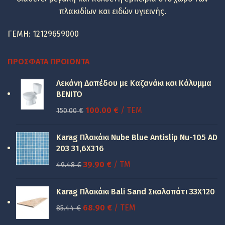
πλακιδίων και ειδών υγιεινής.
ΓΕΜΗ: 12129659000
ΠΡΌΣΦΑΤΑ ΠΡΟΙΌΝΤΑ
Λεκάνη Δαπέδου με Καζανάκι και Κάλυμμα
BENITO
Original
Η
100.00
€
/ ΤΕΜ
150.00
€
price
τρέχουσα
was:
τιμή
Karag Πλακάκι Nube Blue Antislip Nu-105 AD
150.00 €.
είναι:
203 31,6X316
100.00 €.
Original
Η
39.90
€
/ TM
49.48
€
price
τρέχουσα
was:
τιμή
Karag Πλακάκι Bali Sand Σκαλοπάτι 33Χ120
49.48 €.
είναι:
Original
Η
68.90
€
/ ΤΕΜ
85.44
€
39.90 €.
price
τρέχουσα