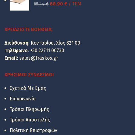
49.48 €.
είναι:
Original
Η
68.90
€
/ ΤΕΜ
85.44
€
39.90 €.
price
τρέχουσα
was:
τιμή
85.44 €.
είναι:
ΧΡΕΙΆΖΕΣΤΕ ΒΟΉΘΕΙΑ;
68.90 €.
Διεύθυνση
: Κονταρίου, Χίος 821 00
Τηλέφωνο
:
+30 22711 00730
Email
:
sales@fraskos.gr
ΧΡΉΣΙΜΟΙ ΣΎΝΔΕΣΜΟΙ
Σχετικά Με Εμάς
Επικοινωνία
Τρόποι Πληρωμής
Τρόποι Αποστολής
Οι τιμές των
πλακιδίων
Πολιτική Επιστροφών