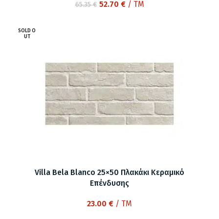
Original
Η
52.70
€
/ TM
65.35
€
price
τρέχουσα
was:
τιμή
SOLD O
65.35 €.
είναι:
UT
52.70 €.
Villa Bela Blanco 25×50 Πλακάκι Κεραμικό
Επένδυσης
23.00
€
/ TM