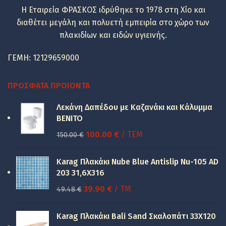
Η Εταιρεία ΦΡΑΣΚΟΣ ιδρύθηκε το 1978 στη Χίο και
διαθέτει μεγάλη και πολυετή εμπειρία στο χώρο των
πλακιδίων και ειδών υγιεινής.
ΓΕΜΗ: 12129659000
ΠΡΌΣΦΑΤΑ ΠΡΟΙΌΝΤΑ
Λεκάνη Δαπέδου με Καζανάκι και Κάλυμμα
BENITO
Original
Η
100.00
€
/ ΤΕΜ
150.00
€
price
τρέχουσα
was:
τιμή
Karag Πλακάκι Nube Blue Antislip Nu-105 AD
150.00 €.
είναι:
203 31,6X316
100.00 €.
Original
Η
39.90
€
/ TM
49.48
€
price
τρέχουσα
was:
τιμή
Karag Πλακάκι Bali Sand Σκαλοπάτι 33Χ120