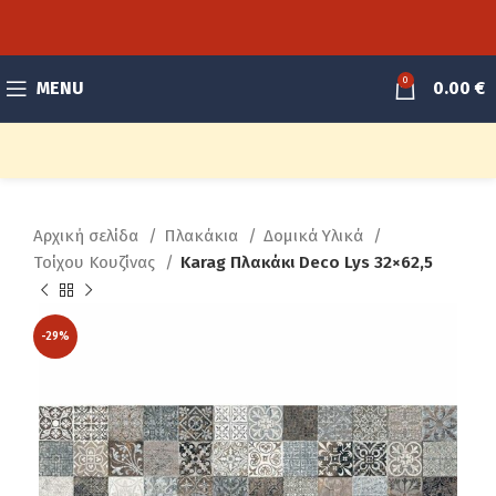
0
MENU
0.00
€
Αρχική σελίδα
Πλακάκια
Δομικά Υλικά
Τοίχου Κουζίνας
Karag Πλακάκι Deco Lys 32×62,5
-29%