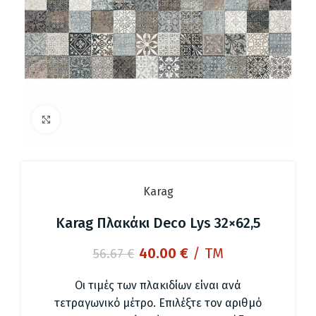
Click to enlarge
Karag
Karag Πλακάκι Deco Lys 32×62,5
Original
Η
40.00
€
/ TM
56.67
€
price
τρέχουσα
was:
τιμή
Οι τιμές των πλακιδίων είναι ανά
56.67 €.
είναι:
τετραγωνικό μέτρο. Επιλέξτε τον αριθμό