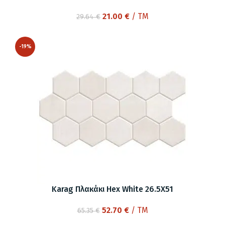
Original
Η
21.00
€
/ TM
29.64
€
price
τρέχουσα
was:
τιμή
-19%
29.64 €.
είναι:
21.00 €.
Karag Πλακάκι Hex White 26.5X51
Original
Η
52.70
€
/ TM
65.35
€
price
τρέχουσα