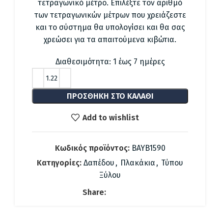
35.22 €.
είναι:
τετραγωνικό μέτρο. Επιλέξτε τον αριθμό
28.40 €.
των τετραγωνικών μέτρων που χρειάζεστε
και το σύστημα θα υπολογίσει και θα σας
χρεώσει για τα απαιτούμενα κιβώτια.
Διαθεσιμότητα: 1 έως 7 ημέρες
ΠΡΟΣΘΉΚΗ ΣΤΟ ΚΑΛΆΘΙ
Add to wishlist
Κωδικός προϊόντος:
BAYB1590
Κατηγορίες:
Δαπέδου
,
Πλακάκια
,
Τύπου
Ξύλου
Share: