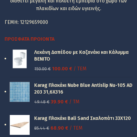
διαθέτει μεγάλη και πολυετή εμπειρία στο χώρο των
πλακιδίων και ειδών υγιεινής.
ΓΕΜΗ: 12129659000
ΠΡΌΣΦΑΤΑ ΠΡΟΙΌΝΤΑ
Λεκάνη Δαπέδου με Καζανάκι και Κάλυμμα
BENITO
Original
Η
100.00
€
/ ΤΕΜ
150.00
€
price
τρέχουσα
was:
τιμή
Karag Πλακάκι Nube Blue Antislip Nu-105 AD
150.00 €.
είναι:
203 31,6X316
100.00 €.
Original
Η
39.90
€
/ TM
49.48
€
price
τρέχουσα
was:
τιμή
Karag Πλακάκι Bali Sand Σκαλοπάτι 33Χ120
49.48 €.
είναι:
Original
Η
68.90
€
/ ΤΕΜ
85.44
€
39.90 €.
price
τρέχουσα