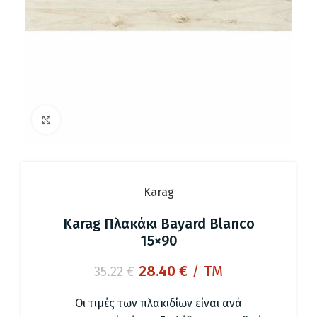
Click to enlarge
Karag
Karag Πλακάκι Bayard Blanco
15×90
Original
Η
28.40
€
/ TM
35.22
€
price
τρέχουσα
was:
τιμή
Οι τιμές των πλακιδίων είναι ανά