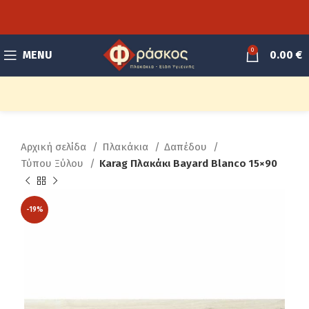
0
MENU
0.00
€
Αρχική σελίδα
Πλακάκια
Δαπέδου
Τύπου Ξύλου
Karag Πλακάκι Bayard Blanco 15×90
-19%