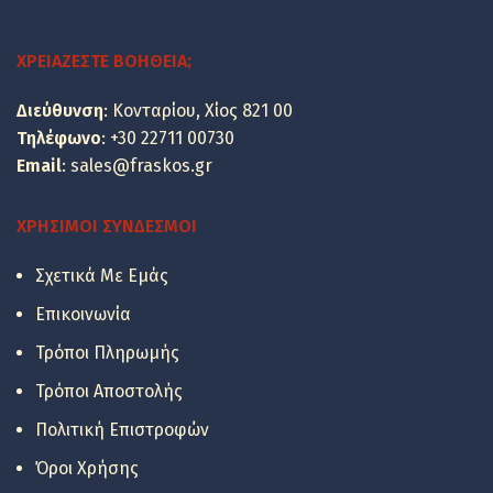
was:
τιμή
85.44 €.
είναι:
ΧΡΕΙΆΖΕΣΤΕ ΒΟΉΘΕΙΑ;
68.90 €.
Διεύθυνση
: Κονταρίου, Χίος 821 00
Τηλέφωνο
:
+30 22711 00730
Email
:
sales@fraskos.gr
ΧΡΉΣΙΜΟΙ ΣΎΝΔΕΣΜΟΙ
Σχετικά Με Εμάς
Επικοινωνία
Τρόποι Πληρωμής
Τρόποι Αποστολής
Οι τιμές των
πλακιδίων
Πολιτική Επιστροφών
είναι ανά
Όροι Χρήσης
τετραγωνικό