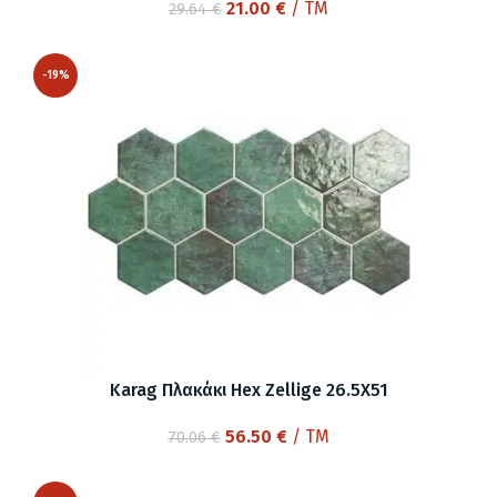
Original
Η
21.00
€
/ TM
29.64
€
price
τρέχουσα
was:
τιμή
-19%
29.64 €.
είναι:
21.00 €.
Karag Πλακάκι Hex Zellige 26.5X51
Original
Η
56.50
€
/ TM
70.06
€
price
τρέχουσα
was:
τιμή