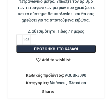
44.89 €.
είναι:
τετραγωνικό μέτρο. Επιλέξτε τον αριθμό
36.20 €.
των τετραγωνικών μέτρων που χρειάζεστε
και το σύστημα θα υπολογίσει και θα σας
χρεώσει για τα απαιτούμενα κιβώτια.
Διαθεσιμότητα: 1 έως 7 ημέρες
ΠΡΟΣΘΉΚΗ ΣΤΟ ΚΑΛΆΘΙ
Add to wishlist
Κωδικός προϊόντος:
AQUBR3090
Κατηγορίες:
Μπάνιου
,
Πλακάκια
Share: