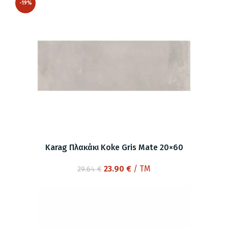
-19%
70.06 €.
είναι:
56.50 €.
Karag Πλακάκι Koke Gris Mate 20×60
Original
Η
23.90
€
/ TM
29.64
€
price
τρέχουσα
was:
τιμή
29.64 €.
είναι:
23.90 €.