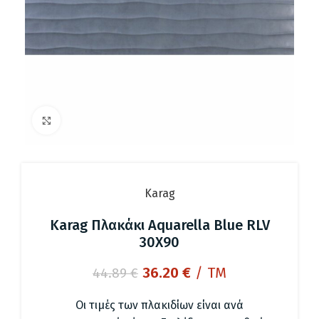
Click to enlarge
Karag
Karag Πλακάκι Aquarella Blue RLV
30X90
Original
Η
36.20
€
/ TM
44.89
€
price
τρέχουσα
was:
τιμή
Οι τιμές των πλακιδίων είναι ανά