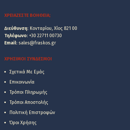
was:
τιμή
85.44 €.
είναι:
ΧΡΕΙΆΖΕΣΤΕ ΒΟΉΘΕΙΑ;
68.90 €.
Διεύθυνση
: Κονταρίου, Χίος 821 00
Τηλέφωνο
:
+30 22711 00730
Email
:
sales@fraskos.gr
ΧΡΉΣΙΜΟΙ ΣΎΝΔΕΣΜΟΙ
Σχετικά Με Εμάς
Επικοινωνία
Τρόποι Πληρωμής
Τρόποι Αποστολής
Οι τιμές των
πλακιδίων
Πολιτική Επιστροφών
είναι ανά
Όροι Χρήσης
τετραγωνικό