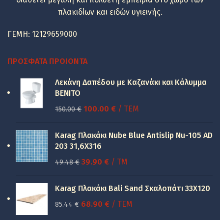
πλακιδίων και ειδών υγιεινής.
ΓΕΜΗ: 12129659000
ΠΡΌΣΦΑΤΑ ΠΡΟΙΌΝΤΑ
Λεκάνη Δαπέδου με Καζανάκι και Κάλυμμα
BENITO
Original
Η
100.00
€
/ ΤΕΜ
150.00
€
price
τρέχουσα
was:
τιμή
Karag Πλακάκι Nube Blue Antislip Nu-105 AD
150.00 €.
είναι:
203 31,6X316
100.00 €.
Original
Η
39.90
€
/ TM
49.48
€
price
τρέχουσα
was:
τιμή
Karag Πλακάκι Bali Sand Σκαλοπάτι 33Χ120
49.48 €.
είναι:
Original
Η
68.90
€
/ ΤΕΜ
85.44
€
39.90 €.
price
τρέχουσα