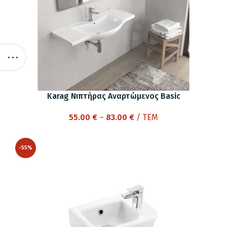
Karag Νιπτήρας Αναρτώμενος Basic
Price
55.00
€
–
83.00
€
/ ΤΕΜ
range:
55.00 €
-55%
through
83.00 €