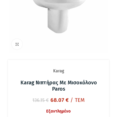
Click to enlarge
Karag
Karag Νιπτήρας Με Μισοκόλονο
Paros
Original
Η
68.07
€
/ ΤΕΜ
136.15
€
price
τρέχουσα
Εξαντλημένο
was:
τιμή