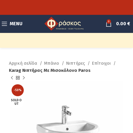
0
MENU
0.00
€
Αρχική σελίδα
Μπάνιο
Νιπτήρες
Επίτοιχοι
Karag Νιπτήρας Με Μισοκόλονο Paros
-50%
SOLD O
UT