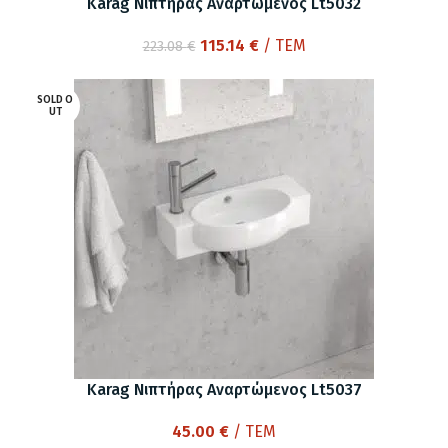
Karag Νιπτήρας Αναρτώμενος Lt5032
Original
Η
115.14
€
/ ΤΕΜ
223.08
€
price
τρέχουσα
was:
τιμή
SOLD O
223.08 €.
είναι:
UT
115.14 €.
Karag Νιπτήρας Αναρτώμενος Lt5037
45.00
€
/ ΤΕΜ