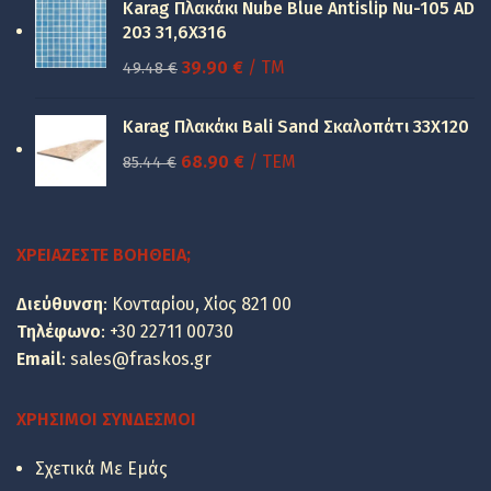
was:
τιμή
Karag Πλακάκι Nube Blue Antislip Nu-105 AD
150.00 €.
είναι:
203 31,6X316
100.00 €.
Original
Η
39.90
€
/ TM
49.48
€
price
τρέχουσα
was:
τιμή
Karag Πλακάκι Bali Sand Σκαλοπάτι 33Χ120
49.48 €.
είναι:
Original
Η
68.90
€
/ ΤΕΜ
85.44
€
39.90 €.
price
τρέχουσα
was:
τιμή
85.44 €.
είναι:
ΧΡΕΙΆΖΕΣΤΕ ΒΟΉΘΕΙΑ;
68.90 €.
Διεύθυνση
: Κονταρίου, Χίος 821 00
Τηλέφωνο
:
+30 22711 00730
Email
:
sales@fraskos.gr
ΧΡΉΣΙΜΟΙ ΣΎΝΔΕΣΜΟΙ
Σχετικά Με Εμάς