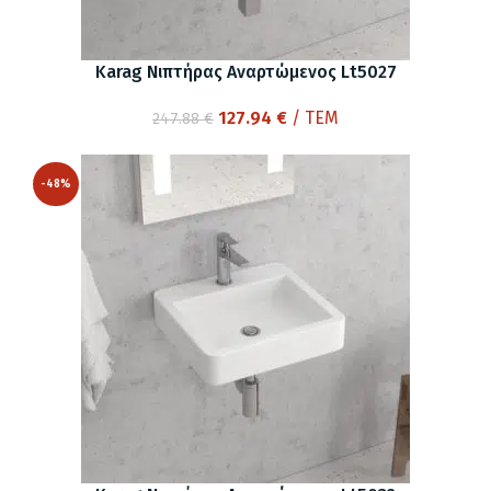
Karag Νιπτήρας Αναρτώμενος Lt5027
Original
Η
127.94
€
/ ΤΕΜ
247.88
€
price
τρέχουσα
was:
τιμή
-48%
247.88 €.
είναι:
127.94 €.