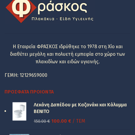
88.00 €.
Η Εταιρεία ΦΡΑΣΚΟΣ ιδρύθηκε το 1978 στη Χίο και
διαθέτει μεγάλη και πολυετή εμπειρία στο χώρο των
πλακιδίων και ειδών υγιεινής.
ΓΕΜΗ: 12129659000
ΠΡΌΣΦΑΤΑ ΠΡΟΙΌΝΤΑ
Λεκάνη Δαπέδου με Καζανάκι και Κάλυμμα
BENITO
Original
Η
100.00
€
/ ΤΕΜ
150.00
€
price
τρέχουσα