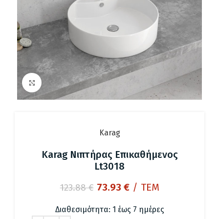
Click to enlarge
Karag
Karag Νιπτήρας Επικαθήμενος
Lt3018
Original
Η
73.93
€
/ ΤΕΜ
123.88
€
price
τρέχουσα
was:
τιμή
Διαθεσιμότητα: 1 έως 7 ημέρες