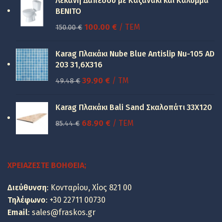
Λεκάνη Δαπέδου με Καζανάκι και Κάλυμμα
BENITO
Original
Η
100.00
€
/ ΤΕΜ
150.00
€
price
τρέχουσα
was:
τιμή
Karag Πλακάκι Nube Blue Antislip Nu-105 AD
150.00 €.
είναι:
203 31,6X316
100.00 €.
Original
Η
39.90
€
/ TM
49.48
€
price
τρέχουσα
was:
τιμή
Karag Πλακάκι Bali Sand Σκαλοπάτι 33Χ120
49.48 €.
είναι:
Original
Η
68.90
€
/ ΤΕΜ
85.44
€
39.90 €.
price
τρέχουσα
was:
τιμή
85.44 €.
είναι:
ΧΡΕΙΆΖΕΣΤΕ ΒΟΉΘΕΙΑ;
68.90 €.
Διεύθυνση
: Κονταρίου, Χίος 821 00
Τηλέφωνο
:
+30 22711 00730
Email
:
sales@fraskos.gr