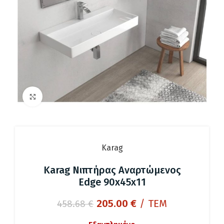
Click to enlarge
Karag
Karag Νιπτήρας Αναρτώμενος
Edge 90x45x11
Original
Η
205.00
€
/ ΤΕΜ
458.68
€
price
τρέχουσα