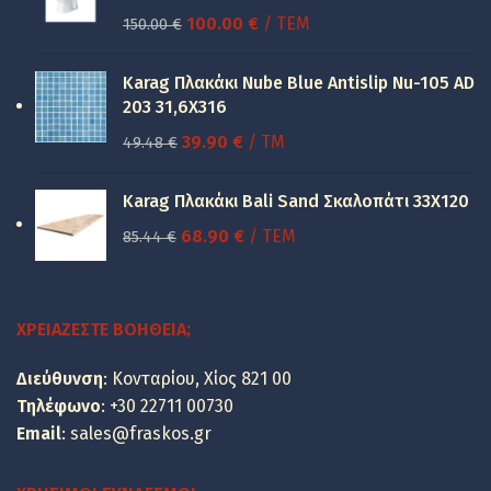
Original
Η
100.00
€
/ ΤΕΜ
150.00
€
price
τρέχουσα
was:
τιμή
Karag Πλακάκι Nube Blue Antislip Nu-105 AD
150.00 €.
είναι:
203 31,6X316
100.00 €.
Original
Η
39.90
€
/ TM
49.48
€
price
τρέχουσα
was:
τιμή
Karag Πλακάκι Bali Sand Σκαλοπάτι 33Χ120
49.48 €.
είναι:
Original
Η
68.90
€
/ ΤΕΜ
85.44
€
39.90 €.
price
τρέχουσα
was:
τιμή
85.44 €.
είναι:
ΧΡΕΙΆΖΕΣΤΕ ΒΟΉΘΕΙΑ;
68.90 €.
Διεύθυνση
: Κονταρίου, Χίος 821 00
Τηλέφωνο
:
+30 22711 00730
Email
:
sales@fraskos.gr