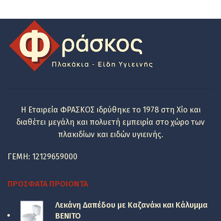
price
τρέχουσα
was:
τιμή
356.20 €.
είναι:
267.00 €.
Η Εταιρεία ΦΡΑΣΚΟΣ ιδρύθηκε το 1978 στη Χίο και
διαθέτει μεγάλη και πολυετή εμπειρία στο χώρο των
πλακιδίων και ειδών υγιεινής.
ΓΕΜΗ: 12129659000
ΠΡΌΣΦΑΤΑ ΠΡΟΙΌΝΤΑ
Λεκάνη Δαπέδου με Καζανάκι και Κάλυμμα
BENITO