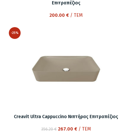
Επιτραπέζιος
200.00
€
/ ΤΕΜ
-25%
Creavit Ultra Cappuccino Νιπτήρας Επιτραπέζιος
Original
Η
267.00
€
/ ΤΕΜ
356.20
€