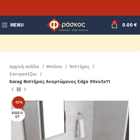
0
MENU
0.00
€
Αρχική σελίδα
Μπάνιο
Νιπτήρες
Επιτραπέζιοι
Karag Νιπτήρας Αναρτώμενος Edge 90x45x11
-55%
SOLD O
UT