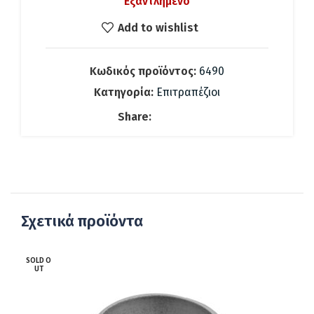
Εξαντλημένο
was:
τιμή
458.68 €.
είναι:
Add to wishlist
205.00 €.
Κωδικός προϊόντος:
6490
Κατηγορία:
Επιτραπέζιοι
Share:
Σχετικά προϊόντα
SOLD O
UT