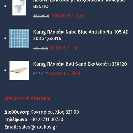
BENITO
Original
Η
100.00
€
/ ΤΕΜ
150.00
€
price
τρέχουσα
was:
τιμή
Karag Πλακάκι Nube Blue Antislip Nu-105 AD
150.00 €.
είναι:
203 31,6X316
100.00 €.
Original
Η
39.90
€
/ TM
49.48
€
price
τρέχουσα
was:
τιμή
Karag Πλακάκι Bali Sand Σκαλοπάτι 33Χ120
49.48 €.
είναι:
Original
Η
68.90
€
/ ΤΕΜ
85.44
€
39.90 €.
price
τρέχουσα
was:
τιμή
85.44 €.
είναι:
ΧΡΕΙΆΖΕΣΤΕ ΒΟΉΘΕΙΑ;
68.90 €.
Διεύθυνση
: Κονταρίου, Χίος 821 00
Τηλέφωνο
:
+30 22711 00730
Email
:
sales@fraskos.gr