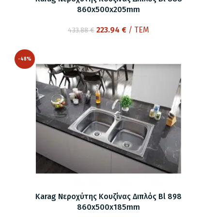
860x500x205mm
Original
Η
223.94
€
/ ΤΕΜ
433.88
€
price
τρέχουσα
was:
τιμή
-48%
433.88 €.
είναι:
223.94 €.
Karag Νεροχύτης Κουζίνας Διπλός Bl 898
860x500x185mm