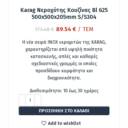
Karag Νεροχύτης Κουζίνας Bl 625
500x500x205mm S/S304
Original
Η
89.54
€
/ ΤΕΜ
173.48
€
price
τρέχουσα
was:
τιμή
Η νέα σειρά INOX νεροχυτών της KARAG,
173.48 €.
είναι:
χαρακτηρίζεται από υψηλή ποιότητα
89.54 €.
κατασκευής, απλές και καθαρές
σχεδιαστικές γραμμές οι οποίες
προσδίδουν κομψότητα και
διαχρονικότητα.
Διαθεσιμότητα: 10 έως 30 ημέρες
ΠΡΟΣΘΉΚΗ ΣΤΟ ΚΑΛΆΘΙ
Add to wishlist