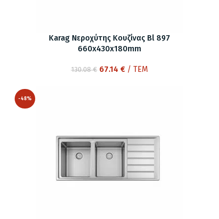
Karag Νεροχύτης Κουζίνας Bl 897
660x430x180mm
Original
Η
67.14
€
/ ΤΕΜ
130.08
€
price
τρέχουσα
was:
τιμή
-48%
130.08 €.
είναι:
67.14 €.