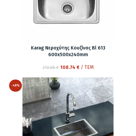
Karag Νεροχύτης Κουζίνας Bl 613
600x500x240mm
Original
Η
108.74
€
/ ΤΕΜ
210.68
€
price
τρέχουσα
was:
τιμή
-48%
210.68 €.
είναι:
108.74 €.