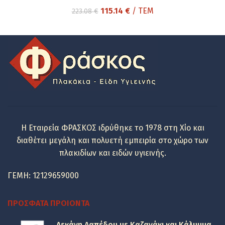
Original
Η
115.14
€
/ ΤΕΜ
223.08
€
price
τρέχουσα
was:
τιμή
223.08 €.
είναι:
115.14 €.
Η Εταιρεία ΦΡΑΣΚΟΣ ιδρύθηκε το 1978 στη Χίο και
διαθέτει μεγάλη και πολυετή εμπειρία στο χώρο των
πλακιδίων και ειδών υγιεινής.
ΓΕΜΗ: 12129659000
ΠΡΌΣΦΑΤΑ ΠΡΟΙΌΝΤΑ
Λεκάνη Δαπέδου με Καζανάκι και Κάλυμμα