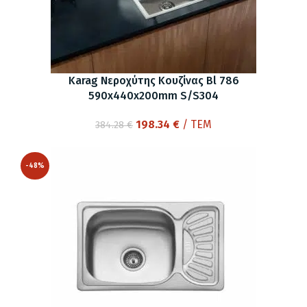
Karag Νεροχύτης Κουζίνας Bl 786
590x440x200mm S/S304
Original
Η
198.34
€
/ ΤΕΜ
384.28
€
price
τρέχουσα
was:
τιμή
-48%
384.28 €.
είναι:
198.34 €.