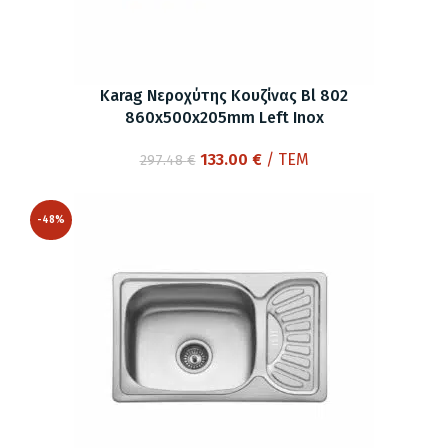
Karag Νεροχύτης Κουζίνας Bl 802
860x500x205mm Left Inox
Original
Η
133.00
€
/ ΤΕΜ
297.48
€
price
τρέχουσα
was:
τιμή
-48%
297.48 €.
είναι:
133.00 €.