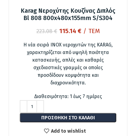
Karag Νεροχύτης Κουζίνας Διπλός
Bl 808 800x480x155mm S/S304
Original
Η
115.14
€
/ ΤΕΜ
223.08
€
price
τρέχουσα
was:
τιμή
Η νέα σειρά INOX νεροχυτών της KARAG,
223.08 €.
είναι:
χαρακτηρίζεται από υψηλή ποιότητα
115.14 €.
κατασκευής, απλές και καθαρές
σχεδιαστικές γραμμές οι οποίες
προσδίδουν κομψότητα και
διαχρονικότητα.
Διαθεσιμότητα: 1 έως 7 ημέρες
ΠΡΟΣΘΉΚΗ ΣΤΟ ΚΑΛΆΘΙ
Add to wishlist