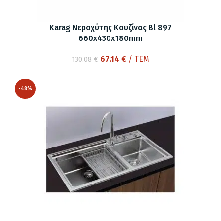
Karag Νεροχύτης Κουζίνας Bl 897
660x430x180mm
Original
Η
67.14
€
/ ΤΕΜ
130.08
€
price
τρέχουσα
was:
τιμή
-48%
130.08 €.
είναι:
67.14 €.