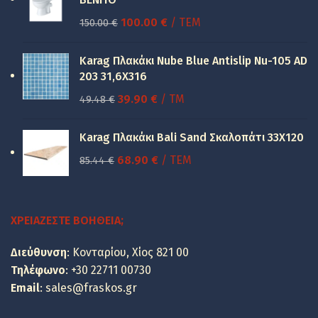
Original
Η
100.00
€
/ ΤΕΜ
150.00
€
price
τρέχουσα
was:
τιμή
Karag Πλακάκι Nube Blue Antislip Nu-105 AD
150.00 €.
είναι:
203 31,6X316
100.00 €.
Original
Η
39.90
€
/ TM
49.48
€
price
τρέχουσα
was:
τιμή
Karag Πλακάκι Bali Sand Σκαλοπάτι 33Χ120
49.48 €.
είναι:
Original
Η
68.90
€
/ ΤΕΜ
85.44
€
39.90 €.
price
τρέχουσα
was:
τιμή
85.44 €.
είναι:
ΧΡΕΙΆΖΕΣΤΕ ΒΟΉΘΕΙΑ;
68.90 €.
Διεύθυνση
: Κονταρίου, Χίος 821 00
Τηλέφωνο
:
+30 22711 00730
Email
:
sales@fraskos.gr