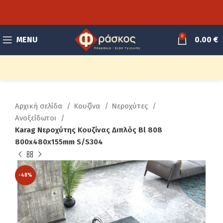
0
MENU
0.00
€
Αρχική σελίδα
Κουζίνα
Νεροχύτες
Ανοξείδωτοι
Karag Νεροχύτης Κουζίνας Διπλός Bl 808
800x480x155mm S/S304
-48%