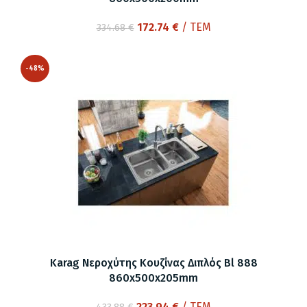
Original
Η
172.74
€
/ ΤΕΜ
334.68
€
price
τρέχουσα
was:
τιμή
-48%
334.68 €.
είναι:
172.74 €.
Karag Νεροχύτης Κουζίνας Διπλός Bl 888
860x500x205mm
Original
Η
223.94
€
/ ΤΕΜ