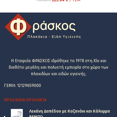
433.88
€
price
τρέχουσα
was:
τιμή
433.88 €.
είναι:
223.94 €.
Η Εταιρεία ΦΡΑΣΚΟΣ ιδρύθηκε το 1978 στη Χίο και
διαθέτει μεγάλη και πολυετή εμπειρία στο χώρο των
πλακιδίων και ειδών υγιεινής.
ΓΕΜΗ: 12129659000
ΠΡΌΣΦΑΤΑ ΠΡΟΙΌΝΤΑ
Λεκάνη Δαπέδου με Καζανάκι και Κάλυμμα
BENITO