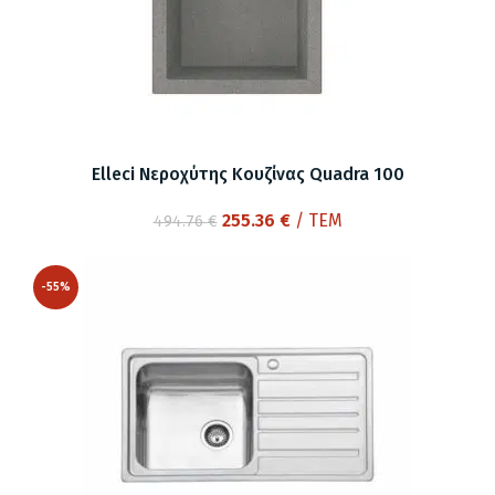
Elleci Νεροχύτης Κουζίνας Quadra 100
Original
Η
255.36
€
/ ΤΕΜ
494.76
€
price
τρέχουσα
was:
τιμή
-55%
494.76 €.
είναι:
255.36 €.