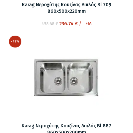
Karag Νεροχύτης Κουζίνας Διπλός Bl 709
860x500x220mm
Original
Η
236.74
€
/ ΤΕΜ
458.68
€
price
τρέχουσα
was:
τιμή
-48%
458.68 €.
είναι:
236.74 €.
Karag Νεροχύτης Κουζίνας Διπλός Bl 887
860x500x200mm