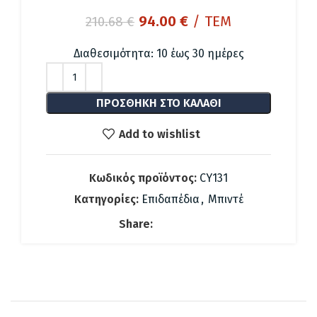
Original
Η
94.00
€
/ ΤΕΜ
210.68
€
price
τρέχουσα
was:
τιμή
Διαθεσιμότητα: 10 έως 30 ημέρες
210.68 €.
είναι:
94.00 €.
ΠΡΟΣΘΉΚΗ ΣΤΟ ΚΑΛΆΘΙ
Add to wishlist
Κωδικός προϊόντος:
CY131
Κατηγορίες:
Επιδαπέδια
,
Μπιντέ
Share: