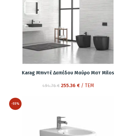
Karag Μπιντέ Δαπέδου Μαύρο Ματ Milos
Original
Η
255.36
€
/ ΤΕΜ
494.76
€
price
τρέχουσα
was:
τιμή
-55%
494.76 €.
είναι:
255.36 €.