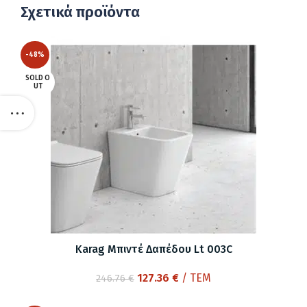
Σχετικά προϊόντα
-48%
SOLD O
UT
Karag Μπιντέ Δαπέδου Lt 003C
Original
Η
127.36
€
/ ΤΕΜ
246.76
€
price
τρέχουσα