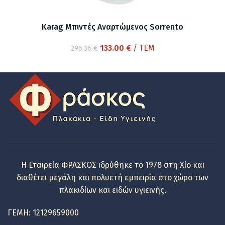
Karag Μπιντές Αναρτώμενος Sorrento
Original
Η
133.00
€
/ ΤΕΜ
296.36
€
price
τρέχουσα
was:
τιμή
296.36 €.
είναι:
133.00 €.
Η Εταιρεία ΦΡΑΣΚΟΣ ιδρύθηκε το 1978 στη Χίο και
διαθέτει μεγάλη και πολυετή εμπειρία στο χώρο των
πλακιδίων και ειδών υγιεινής.
ΓΕΜΗ: 12129659000