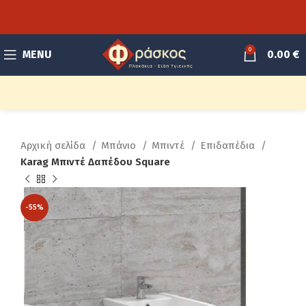
0
MENU
0.00
€
Αρχική σελίδα
Μπάνιο
Μπιντέ
Επιδαπέδια
Karag Μπιντέ Δαπέδου Square
-55%