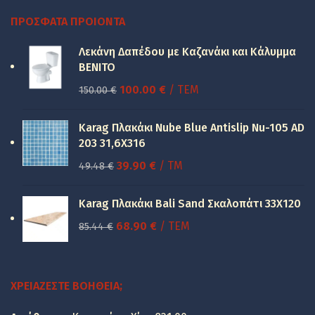
ΠΡΌΣΦΑΤΑ ΠΡΟΙΌΝΤΑ
Λεκάνη Δαπέδου με Καζανάκι και Κάλυμμα
BENITO
Original
Η
100.00
€
/ ΤΕΜ
150.00
€
price
τρέχουσα
was:
τιμή
Karag Πλακάκι Nube Blue Antislip Nu-105 AD
150.00 €.
είναι:
203 31,6X316
100.00 €.
Original
Η
39.90
€
/ TM
49.48
€
price
τρέχουσα
was:
τιμή
Karag Πλακάκι Bali Sand Σκαλοπάτι 33Χ120
49.48 €.
είναι:
Original
Η
68.90
€
/ ΤΕΜ
85.44
€
39.90 €.
price
τρέχουσα
was:
τιμή
85.44 €.
είναι:
ΧΡΕΙΆΖΕΣΤΕ ΒΟΉΘΕΙΑ;
68.90 €.