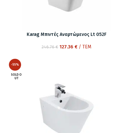
Karag Μπιντές Αναρτώμενος Lt 052F
Original
Η
127.36
€
/ ΤΕΜ
246.76
€
price
τρέχουσα
was:
τιμή
-55%
246.76 €.
είναι:
127.36 €.
SOLD O
UT