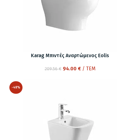
Karag Μπιντές Αναρτώμενος Eolis
Original
Η
94.00
€
/ ΤΕΜ
209.56
€
price
τρέχουσα
was:
τιμή
-48%
209.56 €.
είναι:
94.00 €.