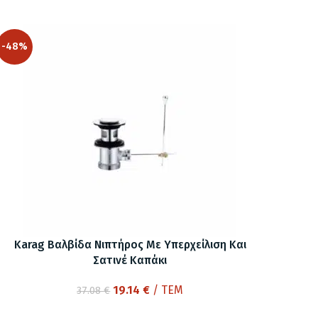
-48%
Karag Βαλβίδα Νιπτήρος Με Υπερχείλιση Και
Σατινέ Καπάκι
Original
Η
19.14
€
/ ΤΕΜ
37.08
€
price
τρέχουσα