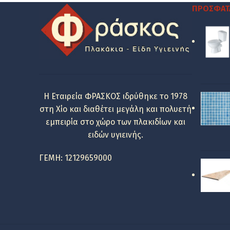
56.92 €.
είναι:
ΠΡΌΣΦΑΤ
25.00 €.
Η Εταιρεία ΦΡΑΣΚΟΣ ιδρύθηκε το 1978
στη Χίο και διαθέτει μεγάλη και πολυετή
εμπειρία στο χώρο των πλακιδίων και
ειδών υγιεινής.
ΓΕΜΗ: 12129659000