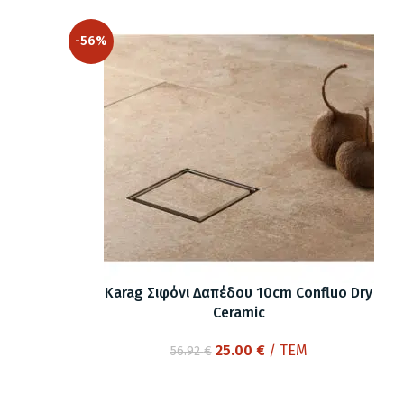
through
51.00 €
-56%
Karag Σιφόνι Δαπέδου 10cm Confluo Dry
Ceramic
Original
Η
25.00
€
/ ΤΕΜ
56.92
€
price
τρέχουσα
was:
τιμή