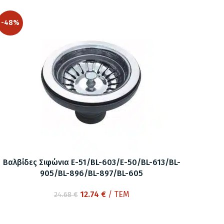
was:
τιμή
37.08 €.
είναι:
-48%
19.14 €.
Βαλβίδες Σιφώνια E-51/BL-603/E-50/BL-613/BL-
905/BL-896/BL-897/BL-605
Original
Η
12.74
€
/ ΤΕΜ
24.68
€
price
τρέχουσα
was:
τιμή