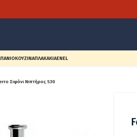
ΠΆΝΙΟ
ΚΟΥΖΊΝΑ
ΠΛΑΚΆΚΙΑ
EN
EL
erro Σιφόνι Νιπτήρος S30
F