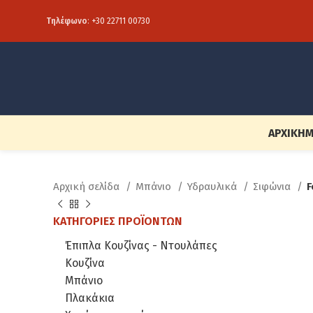
Τηλέφωνο
:
+30 22711 00730
ΑΡΧΙΚΉ
Μ
Αρχική σελίδα
Μπάνιο
Υδραυλικά
Σιφώνια
F
ΚΑΤΗΓΟΡΊΕΣ ΠΡΟΪΌΝΤΩΝ
Έπιπλα Κουζίνας - Ντουλάπες
Κουζίνα
Μπάνιο
Πλακάκια