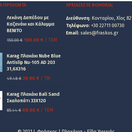
44.74 €.
Α ΠΡΟΙΌΝΤΑ
ΧΡΕΙΆΖΕΣΤΕ ΒΟΉΘΕΙΑ;
Λεκάνη Δαπέδου με
Διεύθυνση
: Κονταρίου, Χίος 82
Καζανάκι και Κάλυμμα
Τηλέφωνο
:
+30 22711 00730
BENITO
Email
:
sales@fraskos.gr
Original
Η
100.00
€
/ ΤΕΜ
150.00
€
price
τρέχουσα
was:
τιμή
Karag Πλακάκι Nube Blue
150.00 €.
είναι:
Antislip Nu-105 AD 203
31,6X316
100.00 €.
Original
Η
39.90
€
/ TM
49.48
€
price
τρέχουσα
was:
τιμή
Karag Πλακάκι Bali Sand
49.48 €.
είναι:
Σκαλοπάτι 33Χ120
39.90 €.
Original
Η
68.90
€
/ ΤΕΜ
85.44
€
price
τρέχουσα
was:
τιμή
© 2021 I. Φράσκος | Πλακάκια - Είδη Υγιεινής
85.44 €.
είναι: