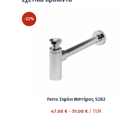
-22%
Ferro Σιφόνι Νιπτήρος S282
Price
47.00
€
–
51.00
€
/ ΤΕΜ
range:
47.00 €