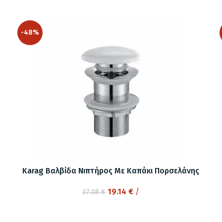
-48%
Karag Βαλβίδα Νιπτήρος Με Καπάκι Πορσελάνης
Original
Η
19.14
€
/
37.08
€
price
τρέχουσα
was:
τιμή