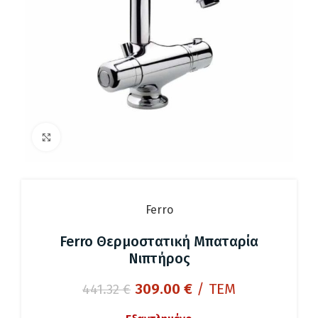
Click to enlarge
Ferro
Ferro Θερμοστατική Μπαταρία
Νιπτήρος
Original
Η
309.00
€
/ ΤΕΜ
441.32
€
price
τρέχουσα