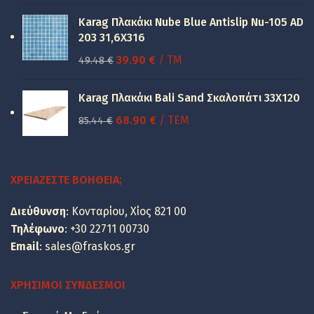
price
τρέχουσα
was:
τιμή
Karag Πλακάκι Nube Blue Antislip Nu-105 AD
150.00 €.
είναι:
203 31,6X316
100.00 €.
Original
Η
39.90
€
/ TM
49.48
€
price
τρέχουσα
was:
τιμή
Karag Πλακάκι Bali Sand Σκαλοπάτι 33Χ120
49.48 €.
είναι:
Original
Η
68.90
€
/ ΤΕΜ
85.44
€
39.90 €.
price
τρέχουσα
was:
τιμή
85.44 €.
είναι:
ΧΡΕΙΆΖΕΣΤΕ ΒΟΉΘΕΙΑ;
68.90 €.
Διεύθυνση
: Κονταρίου, Χίος 821 00
Τηλέφωνο
:
+30 22711 00730
Email
:
sales@fraskos.gr
ΧΡΉΣΙΜΟΙ ΣΎΝΔΕΣΜΟΙ