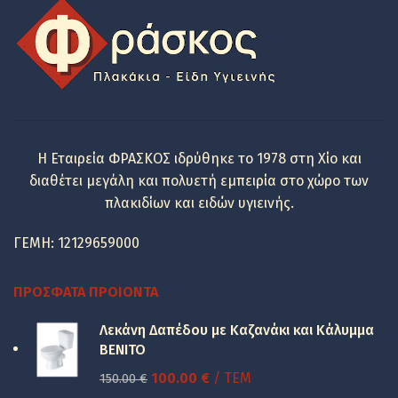
197.20 €.
είναι:
110.44 €.
Η Εταιρεία ΦΡΑΣΚΟΣ ιδρύθηκε το 1978 στη Χίο και
διαθέτει μεγάλη και πολυετή εμπειρία στο χώρο των
πλακιδίων και ειδών υγιεινής.
ΓΕΜΗ: 12129659000
ΠΡΌΣΦΑΤΑ ΠΡΟΙΌΝΤΑ
Λεκάνη Δαπέδου με Καζανάκι και Κάλυμμα
BENITO
Original
Η
100.00
€
/ ΤΕΜ
150.00
€