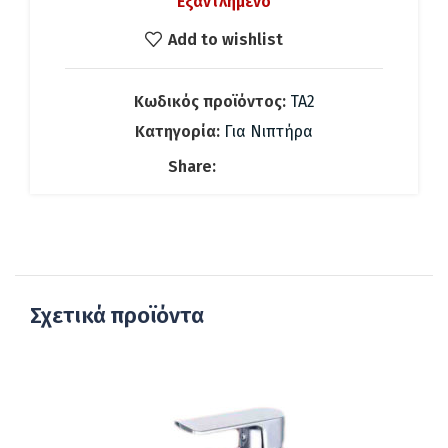
Εξαντλημένο
was:
τιμή
441.32 €.
είναι:
Add to wishlist
309.00 €.
Κωδικός προϊόντος:
TA2
Κατηγορία:
Για Νιπτήρα
Share:
Σχετικά προϊόντα