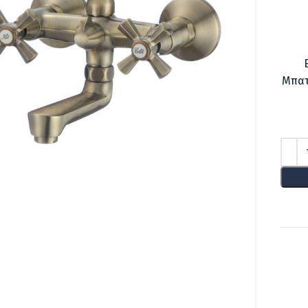
Μπατ
lick to enlarge