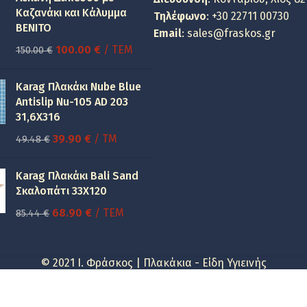
Καζανάκι και Κάλυμμα
Τηλέφωνο
:
+30 22711 00730
BENITO
Email
:
sales@fraskos.gr
Original
Η
100.00
€
/ ΤΕΜ
150.00
€
price
τρέχουσα
was:
τιμή
Karag Πλακάκι Nube Blue
150.00 €.
είναι:
Antislip Nu-105 AD 203
31,6X316
100.00 €.
Original
Η
39.90
€
/ TM
49.48
€
price
τρέχουσα
was:
τιμή
Karag Πλακάκι Bali Sand
49.48 €.
είναι:
Σκαλοπάτι 33Χ120
39.90 €.
Original
Η
68.90
€
/ ΤΕΜ
85.44
€
price
τρέχουσα
was:
τιμή
© 2021 I. Φράσκος | Πλακάκια - Είδη Υγιεινής
85.44 €.
είναι:
68.90 €.