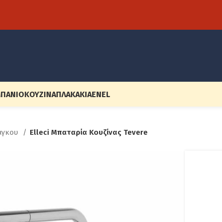
ΠΆΝΙΟ
ΚΟΥΖΊΝΑ
ΠΛΑΚΆΚΙΑ
EN
EL
άγκου
Elleci Μπαταρία Κουζίνας Tevere