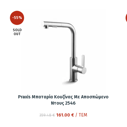
-55%
SOLD
OUT
Praxis Μπαταρία Κουζίνας Με Αποσπώμενο
Ντους 2546
Original
Η
161.00
€
/ ΤΕΜ
359.48
€
price
τρέχουσα