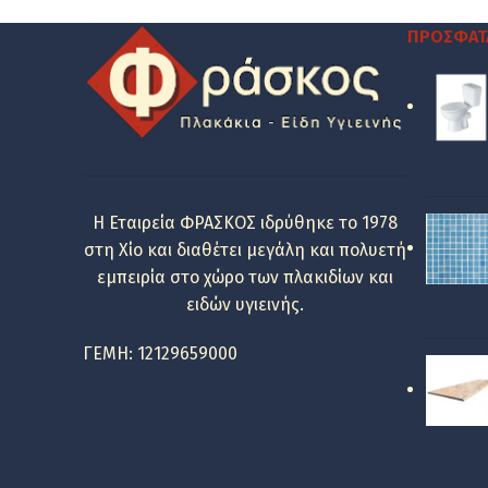
264.00 €.
είναι:
133.00 €.
ΠΡΌΣΦΑΤ
Η Εταιρεία ΦΡΑΣΚΟΣ ιδρύθηκε το 1978
στη Χίο και διαθέτει μεγάλη και πολυετή
εμπειρία στο χώρο των πλακιδίων και
ειδών υγιεινής.
ΓΕΜΗ: 12129659000