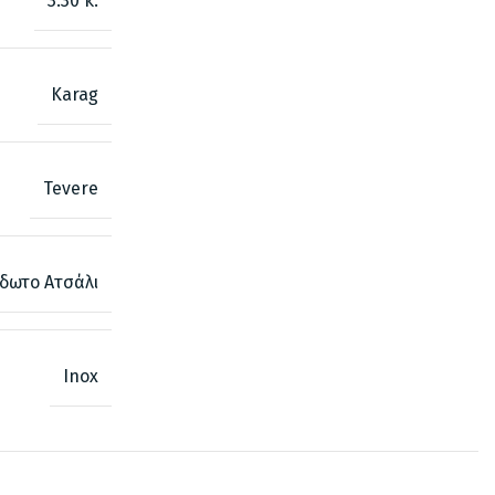
3.30 κ.
Karag
Tevere
ίδωτο Ατσάλι
Inox