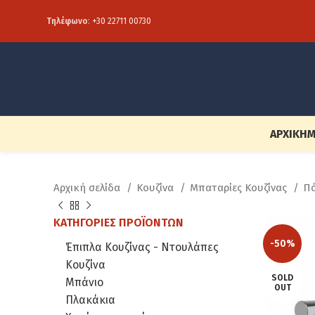
Τηλέφωνο
:
+30 22711 00730
ΑΡΧΙΚΉ
Μ
Αρχική σελίδα
Κουζίνα
Μπαταρίες Κουζίνας
Π
ΚΑΤΗΓΟΡΊΕΣ ΠΡΟΪΌΝΤΩΝ
-50%
Έπιπλα Κουζίνας - Ντουλάπες
Κουζίνα
SOLD
Μπάνιο
OUT
Πλακάκια