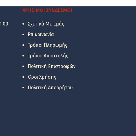
111.48 €.
είναι:
57.54 €.
ΧΡΉΣΙΜΟΙ ΣΎΝΔΕΣΜΟΙ
1 00
Σχετικά Με Εμάς
Επικοινωνία
Τρόποι Πληρωμής
Τρόποι Αποστολής
Πολιτική Επιστροφών
Όροι Χρήσης
Πολιτική Απορρήτου