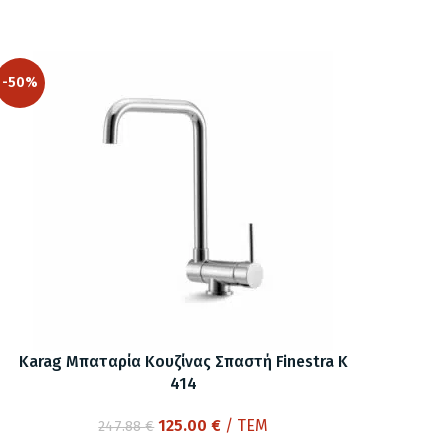
-50%
Karag Μπαταρία Κουζίνας Σπαστή Finestra K
414
Original
Η
125.00
€
/ ΤΕΜ
247.88
€
price
τρέχουσα