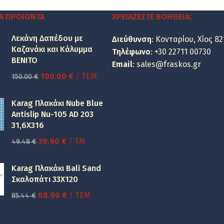
was:
τιμή
359.48 €.
είναι:
Α ΠΡΟΙΌΝΤΑ
ΧΡΕΙΆΖΕΣΤΕ ΒΟΉΘΕΙΑ;
161.00 €.
Λεκάνη Δαπέδου με
Διεύθυνση
: Κονταρίου, Χίος 82
Καζανάκι και Κάλυμμα
Τηλέφωνο
:
+30 22711 00730
BENITO
Email
:
sales@fraskos.gr
Original
Η
100.00
€
/ ΤΕΜ
150.00
€
price
τρέχουσα
was:
τιμή
Karag Πλακάκι Nube Blue
150.00 €.
είναι:
Antislip Nu-105 AD 203
31,6X316
100.00 €.
Original
Η
39.90
€
/ TM
49.48
€
price
τρέχουσα
was:
τιμή
Karag Πλακάκι Bali Sand
49.48 €.
είναι:
Σκαλοπάτι 33Χ120
39.90 €.
Original
Η
68.90
€
/ ΤΕΜ
85.44
€
price
τρέχουσα
was:
τιμή