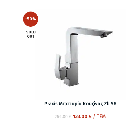
-50%
SOLD
OUT
Praxis Μπαταρία Κουζίνας Zb 56
Original
Η
133.00
€
/ ΤΕΜ
264.00
€
price
τρέχουσα
was:
τιμή