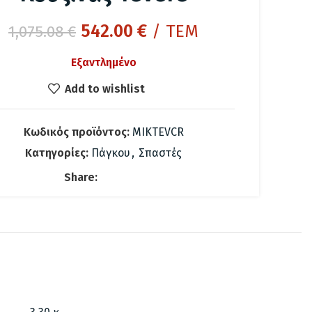
Original
Η
542.00
€
/ ΤΕΜ
1,075.08
€
price
τρέχουσα
Εξαντλημένο
was:
τιμή
1,075.08 €.
είναι:
Add to wishlist
542.00 €.
Κωδικός προϊόντος:
MIKTEVCR
Κατηγορίες:
Πάγκου
,
Σπαστές
Share: