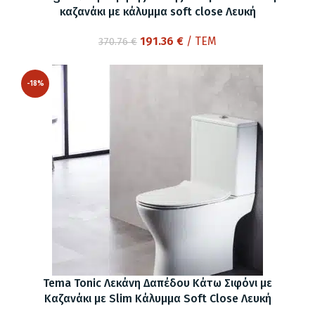
καζανάκι με κάλυμμα soft close Λευκή
Original
Η
191.36
€
/ ΤΕΜ
370.76
€
price
τρέχουσα
was:
τιμή
-18%
370.76 €.
είναι:
191.36 €.
Tema Tonic Λεκάνη Δαπέδου Κάτω Σιφόνι με
Καζανάκι με Slim Κάλυμμα Soft Close Λευκή