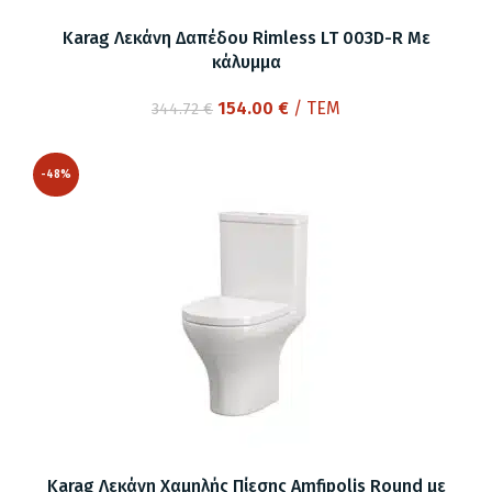
Karag Λεκάνη Δαπέδου Rimless LT 003D-R Με
κάλυμμα
Original
Η
154.00
€
/ ΤΕΜ
344.72
€
price
τρέχουσα
was:
τιμή
-48%
344.72 €.
είναι:
154.00 €.
Karag Λεκάνη Χαμηλής Πίεσης Amfipolis Round με