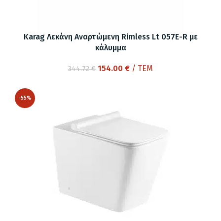
Karag Λεκάνη Αναρτώμενη Rimless Lt 057E-R με
κάλυμμα
Original
Η
154.00
€
/ ΤΕΜ
344.72
€
price
τρέχουσα
was:
τιμή
-55%
344.72 €.
είναι:
154.00 €.