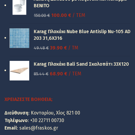
BENITO
Original
Η
100.00
€
/ ΤΕΜ
150.00
€
price
τρέχουσα
was:
τιμή
Karag Πλακάκι Nube Blue Antislip Nu-105 AD
150.00 €.
είναι:
203 31,6X316
100.00 €.
Original
Η
39.90
€
/ TM
49.48
€
price
τρέχουσα
was:
τιμή
Karag Πλακάκι Bali Sand Σκαλοπάτι 33Χ120
49.48 €.
είναι:
Original
Η
68.90
€
/ ΤΕΜ
85.44
€
39.90 €.
price
τρέχουσα
was:
τιμή
85.44 €.
είναι:
ΧΡΕΙΆΖΕΣΤΕ ΒΟΉΘΕΙΑ;
68.90 €.
Διεύθυνση
: Κονταρίου, Χίος 821 00
Τηλέφωνο
:
+30 22711 00730
Email
:
sales@fraskos.gr