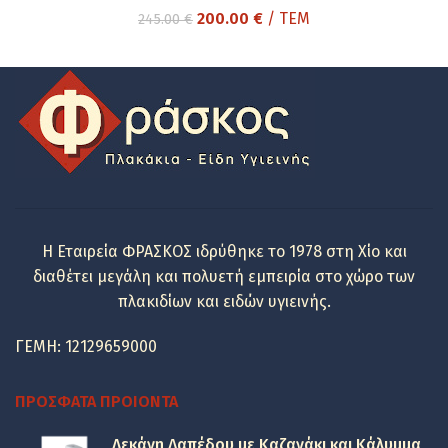
Original
Η
200.00
€
/ ΤΕΜ
245.00
€
price
τρέχουσα
was:
τιμή
245.00 €.
είναι:
200.00 €.
Η Εταιρεία ΦΡΑΣΚΟΣ ιδρύθηκε το 1978 στη Χίο και
διαθέτει μεγάλη και πολυετή εμπειρία στο χώρο των
πλακιδίων και ειδών υγιεινής.
ΓΕΜΗ: 12129659000
ΠΡΌΣΦΑΤΑ ΠΡΟΙΌΝΤΑ
Λεκάνη Δαπέδου με Καζανάκι και Κάλυμμα