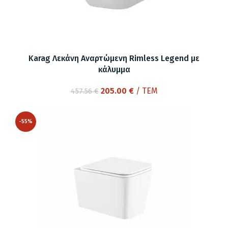
Karag Λεκάνη Αναρτώμενη Rimless Legend με
κάλυμμα
Original
Η
205.00
€
/ ΤΕΜ
457.56
€
price
τρέχουσα
was:
τιμή
-55%
457.56 €.
είναι:
205.00 €.