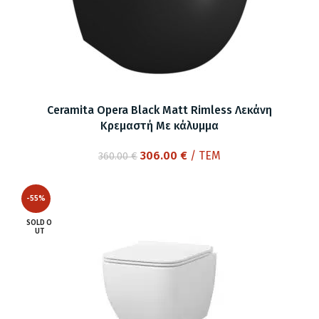
Ceramita Opera Black Matt Rimless Λεκάνη
Kρεμαστή Με κάλυμμα
Original
Η
306.00
€
/ ΤΕΜ
360.00
€
price
τρέχουσα
was:
τιμή
-55%
360.00 €.
είναι:
306.00 €.
SOLD O
UT