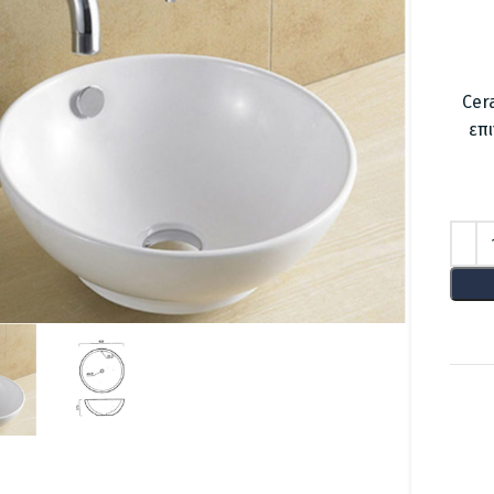
Cer
επ
lick to enlarge