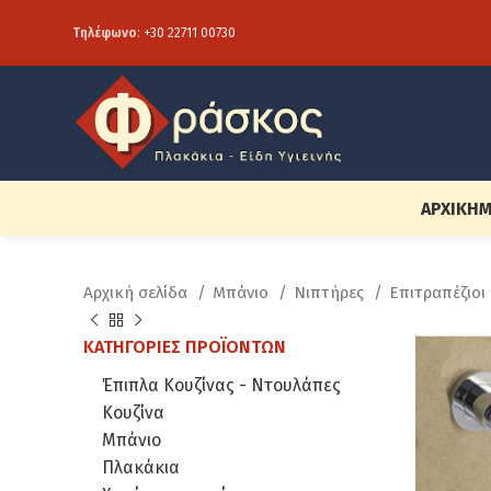
Τηλέφωνο
:
+30 22711 00730
ΑΡΧΙΚΉ
Μ
Αρχική σελίδα
Μπάνιο
Νιπτήρες
Επιτραπέζιοι
ΚΑΤΗΓΟΡΊΕΣ ΠΡΟΪΌΝΤΩΝ
Έπιπλα Κουζίνας - Ντουλάπες
Κουζίνα
Μπάνιο
Πλακάκια