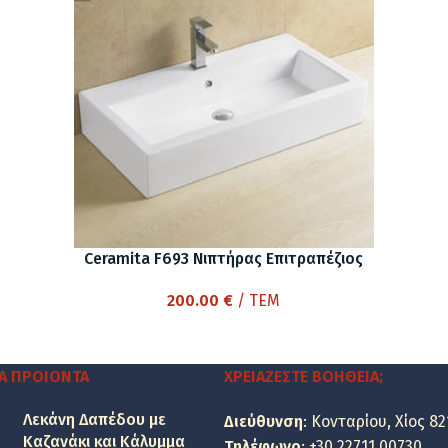
Ceramita F693 Νιπτήρας Επιτραπέζιος
200.00
€
/ ΤΕΜ
Α ΠΡΟΙΌΝΤΑ
ΧΡΕΙΆΖΕΣΤΕ ΒΟΉΘΕΙΑ;
Λεκάνη Δαπέδου με
Διεύθυνση
: Κονταρίου, Χίος 82
Καζανάκι και Κάλυμμα
Τηλέφωνο
:
+30 22711 00730