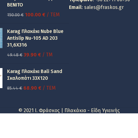
BENITO
Email
:
sales@fraskos.gr
Original
Η
100.00
€
/ ΤΕΜ
150.00
€
price
τρέχουσα
was:
τιμή
Karag Πλακάκι Nube Blue
150.00 €.
είναι:
Antislip Nu-105 AD 203
31,6X316
100.00 €.
Original
Η
39.90
€
/ TM
49.48
€
price
τρέχουσα
was:
τιμή
Karag Πλακάκι Bali Sand
49.48 €.
είναι:
Σκαλοπάτι 33Χ120
39.90 €.
Original
Η
68.90
€
/ ΤΕΜ
85.44
€
price
τρέχουσα
was:
τιμή
© 2021 I. Φράσκος | Πλακάκια - Είδη Υγιεινής
85.44 €.
είναι:
68.90 €.