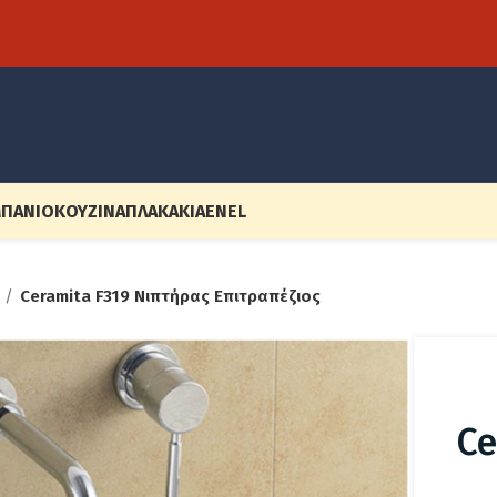
ΠΆΝΙΟ
ΚΟΥΖΊΝΑ
ΠΛΑΚΆΚΙΑ
EN
EL
Ceramita F319 Νιπτήρας Επιτραπέζιος
Ce