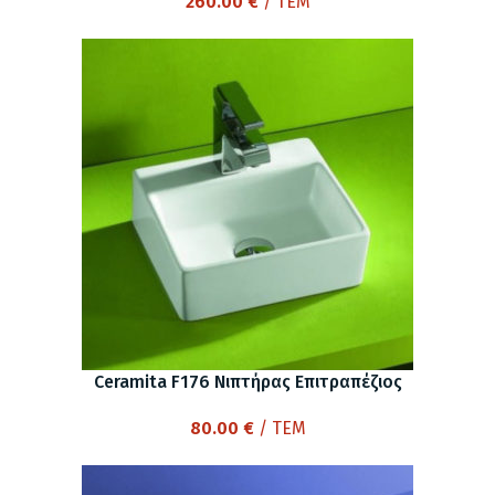
260.00
€
/ ΤΕΜ
Ceramita F176 Νιπτήρας Επιτραπέζιος
80.00
€
/ ΤΕΜ