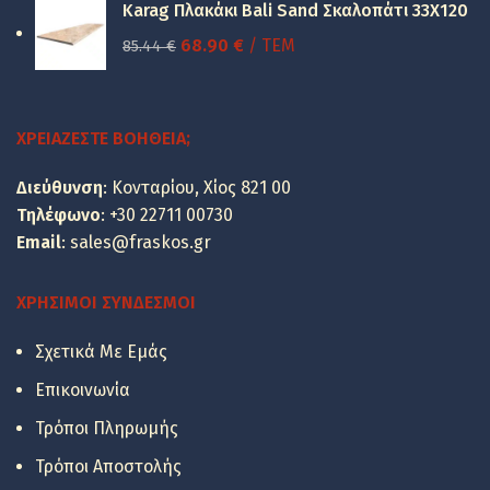
was:
τιμή
Karag Πλακάκι Bali Sand Σκαλοπάτι 33Χ120
49.48 €.
είναι:
Original
Η
68.90
€
/ ΤΕΜ
85.44
€
39.90 €.
price
τρέχουσα
was:
τιμή
85.44 €.
είναι:
ΧΡΕΙΆΖΕΣΤΕ ΒΟΉΘΕΙΑ;
68.90 €.
Διεύθυνση
: Κονταρίου, Χίος 821 00
Τηλέφωνο
:
+30 22711 00730
Email
:
sales@fraskos.gr
ΧΡΉΣΙΜΟΙ ΣΎΝΔΕΣΜΟΙ
Σχετικά Με Εμάς
Επικοινωνία
Τρόποι Πληρωμής
Τρόποι Αποστολής