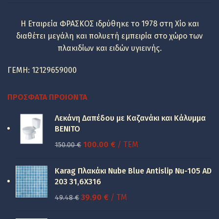
Η Εταιρεία ΦΡΑΣΚΟΣ ιδρύθηκε το 1978 στη Χίο και
διαθέτει μεγάλη και πολυετή εμπειρία στο χώρο των
πλακιδίων και ειδών υγιεινής.
ΓΕΜΗ: 12129659000
ΠΡΌΣΦΑΤΑ ΠΡΟΙΌΝΤΑ
Λεκάνη Δαπέδου με Καζανάκι και Κάλυμμα
BENITO
Original
Η
100.00
€
/ ΤΕΜ
150.00
€
price
τρέχουσα
was:
τιμή
Karag Πλακάκι Nube Blue Antislip Nu-105 AD
150.00 €.
είναι:
203 31,6X316
100.00 €.
Original
Η
39.90
€
/ TM
49.48
€
price
τρέχουσα