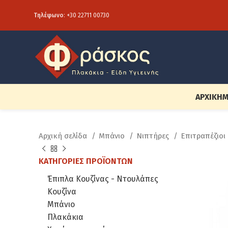
Τηλέφωνο
:
+30 22711 00730
ΑΡΧΙΚΉ
Μ
Αρχική σελίδα
Μπάνιο
Νιπτήρες
Επιτραπέζιοι
ΚΑΤΗΓΟΡΊΕΣ ΠΡΟΪΌΝΤΩΝ
Έπιπλα Κουζίνας - Ντουλάπες
Κουζίνα
Μπάνιο
Πλακάκια