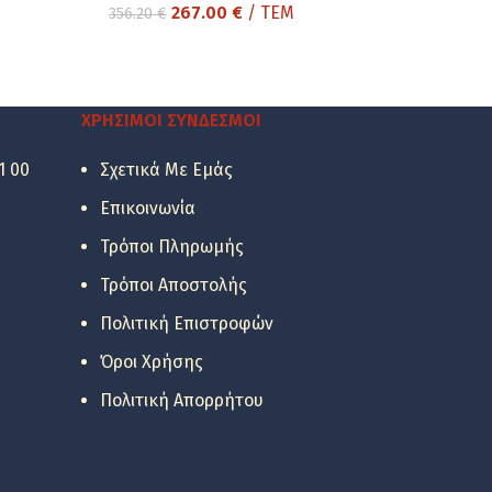
Original
Η
267.00
€
/ ΤΕΜ
356.20
€
price
τρέχουσα
was:
τιμή
356.20 €.
είναι:
267.00 €.
ΧΡΉΣΙΜΟΙ ΣΎΝΔΕΣΜΟΙ
1 00
Σχετικά Με Εμάς
Επικοινωνία
Τρόποι Πληρωμής
Τρόποι Αποστολής
Πολιτική Επιστροφών
Όροι Χρήσης
Πολιτική Απορρήτου