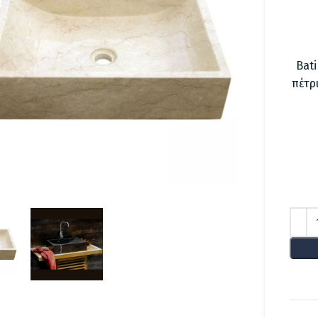
Bati
πέτρ
lick to enlarge