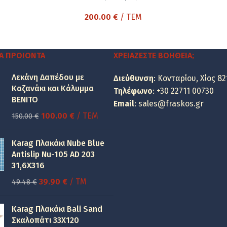
200.00
€
/ ΤΕΜ
Α ΠΡΟΙΌΝΤΑ
ΧΡΕΙΆΖΕΣΤΕ ΒΟΉΘΕΙΑ;
Λεκάνη Δαπέδου με
Διεύθυνση
: Κονταρίου, Χίος 82
Καζανάκι και Κάλυμμα
Τηλέφωνο
:
+30 22711 00730
BENITO
Email
:
sales@fraskos.gr
Original
Η
100.00
€
/ ΤΕΜ
150.00
€
price
τρέχουσα
was:
τιμή
Karag Πλακάκι Nube Blue
150.00 €.
είναι:
Antislip Nu-105 AD 203
31,6X316
100.00 €.
Original
Η
39.90
€
/ TM
49.48
€
price
τρέχουσα
was:
τιμή
Karag Πλακάκι Bali Sand
49.48 €.
είναι:
Σκαλοπάτι 33Χ120