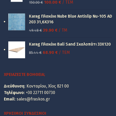
Original
Η
100.00
€
/ ΤΕΜ
150.00
€
price
τρέχουσα
was:
τιμή
Karag Πλακάκι Nube Blue Antislip Nu-105 AD
150.00 €.
είναι:
203 31,6X316
100.00 €.
Original
Η
39.90
€
/ TM
49.48
€
price
τρέχουσα
was:
τιμή
Karag Πλακάκι Bali Sand Σκαλοπάτι 33Χ120
49.48 €.
είναι:
Original
Η
68.90
€
/ ΤΕΜ
85.44
€
39.90 €.
price
τρέχουσα
was:
τιμή
85.44 €.
είναι:
ΧΡΕΙΆΖΕΣΤΕ ΒΟΉΘΕΙΑ;
68.90 €.
Διεύθυνση
: Κονταρίου, Χίος 821 00
Τηλέφωνο
:
+30 22711 00730
Email
:
sales@fraskos.gr
ΧΡΉΣΙΜΟΙ ΣΎΝΔΕΣΜΟΙ