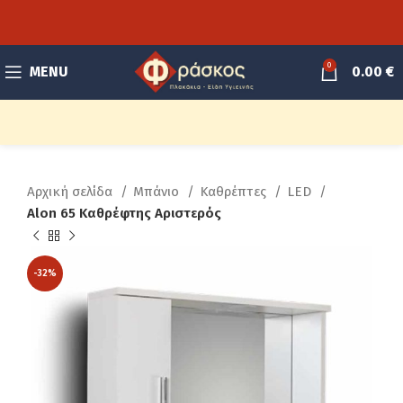
0
MENU
0.00
€
Αρχική σελίδα
Μπάνιο
Καθρέπτες
LED
Alon 65 Καθρέφτης Αριστερός
-32%