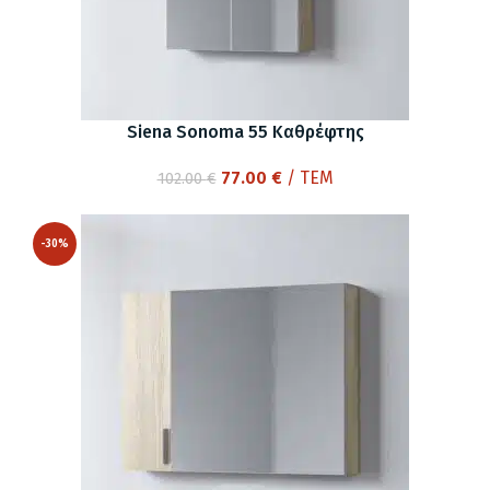
Siena Sonoma 55 Καθρέφτης
Original
Η
77.00
€
/ ΤΕΜ
102.00
€
price
τρέχουσα
was:
τιμή
-30%
102.00 €.
είναι:
77.00 €.