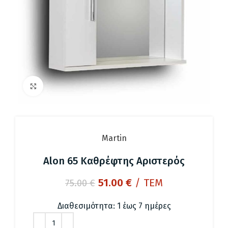
Click to enlarge
Martin
Alon 65 Καθρέφτης Αριστερός
Original
Η
51.00
€
/ ΤΕΜ
75.00
€
price
τρέχουσα
was:
τιμή
Διαθεσιμότητα: 1 έως 7 ημέρες
75.00 €.
είναι: