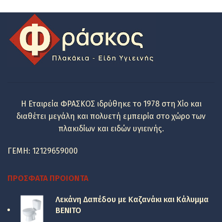
was:
τιμή
124.00 €.
είναι:
89.00 €.
Η Εταιρεία ΦΡΑΣΚΟΣ ιδρύθηκε το 1978 στη Χίο και
διαθέτει μεγάλη και πολυετή εμπειρία στο χώρο των
πλακιδίων και ειδών υγιεινής.
ΓΕΜΗ: 12129659000
ΠΡΌΣΦΑΤΑ ΠΡΟΙΌΝΤΑ
Λεκάνη Δαπέδου με Καζανάκι και Κάλυμμα
BENITO