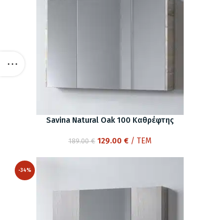
Savina Natural Oak 100 Καθρέφτης
Original
Η
129.00
€
/ ΤΕΜ
189.00
€
price
τρέχουσα
was:
τιμή
-34%
189.00 €.
είναι:
129.00 €.