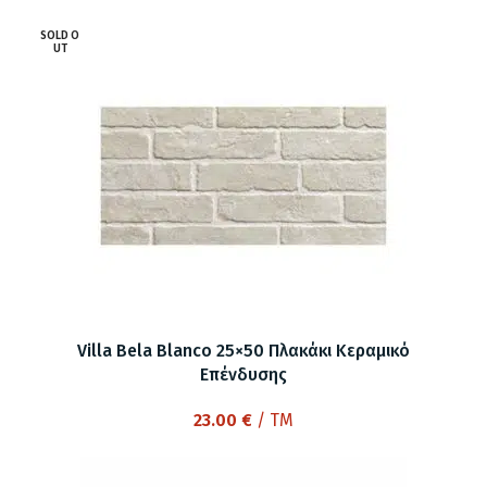
was:
τιμή
SOLD O
70.06 €.
είναι:
UT
56.50 €.
Villa Bela Blanco 25×50 Πλακάκι Κεραμικό
Επένδυσης
23.00
€
/ TM