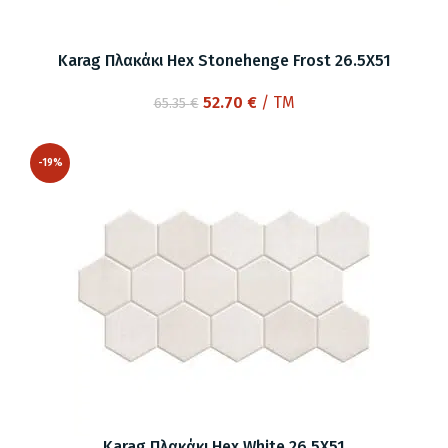
Karag Πλακάκι Hex Stonehenge Frost 26.5X51
Original
Η
52.70
€
/ TM
65.35
€
price
τρέχουσα
was:
τιμή
-19%
65.35 €.
είναι:
52.70 €.
Karag Πλακάκι Hex White 26.5X51