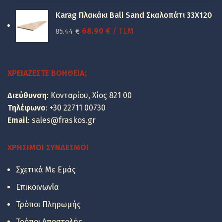
price
τρέχουσα
was:
τιμή
Karag Πλακάκι Bali Sand Σκαλοπάτι 33Χ120
49.48 €.
είναι:
Original
Η
68.90
€
/ ΤΕΜ
85.44
€
39.90 €.
price
τρέχουσα
was:
τιμή
85.44 €.
είναι:
ΧΡΕΙΆΖΕΣΤΕ ΒΟΉΘΕΙΑ;
68.90 €.
Διεύθυνση
: Κονταρίου, Χίος 821 00
Τηλέφωνο
:
+30 22711 00730
Email
:
sales@fraskos.gr
ΧΡΉΣΙΜΟΙ ΣΎΝΔΕΣΜΟΙ
Σχετικά Με Εμάς
Επικοινωνία
Τρόποι Πληρωμής
Τρόποι Αποστολής