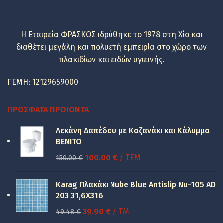
Η Εταιρεία ΦΡΑΣΚΟΣ ιδρύθηκε το 1978 στη Χίο και
διαθέτει μεγάλη και πολυετή εμπειρία στο χώρο των
πλακιδίων και ειδών υγιεινής.
ΓΕΜΗ: 12129659000
ΠΡΌΣΦΑΤΑ ΠΡΟΙΌΝΤΑ
Λεκάνη Δαπέδου με Καζανάκι και Κάλυμμα
BENITO
Original
Η
100.00
€
/ ΤΕΜ
150.00
€
price
τρέχουσα
was:
τιμή
Karag Πλακάκι Nube Blue Antislip Nu-105 AD
150.00 €.
είναι:
203 31,6X316
100.00 €.
Original
Η
39.90
€
/ TM
49.48
€