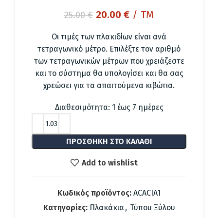
Original
Η
20.00
€
/ TM
25.00
€
price
τρέχουσα
was:
τιμή
Οι τιμές των πλακιδίων είναι ανά
25.00 €.
είναι:
τετραγωνικό μέτρο. Επιλέξτε τον αριθμό
20.00 €.
των τετραγωνικών μέτρων που χρειάζεστε
και το σύστημα θα υπολογίσει και θα σας
χρεώσει για τα απαιτούμενα κιβώτια.
Διαθεσιμότητα: 1 έως 7 ημέρες
ΠΡΟΣΘΉΚΗ ΣΤΟ ΚΑΛΆΘΙ
Add to wishlist
Κωδικός προϊόντος:
ACACIA1
Κατηγορίες:
Πλακάκια
,
Τύπου Ξύλου