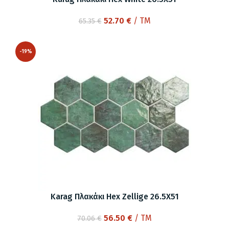
Original
Η
52.70
€
/ TM
65.35
€
price
τρέχουσα
was:
τιμή
-19%
65.35 €.
είναι:
52.70 €.
Karag Πλακάκι Hex Zellige 26.5X51
Original
Η
56.50
€
/ TM
70.06
€
price
τρέχουσα