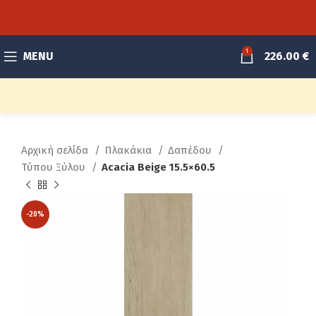
1
MENU
226.00
€
Αρχική σελίδα
Πλακάκια
Δαπέδου
Τύπου Ξύλου
Acacia Beige 15.5×60.5
-20%