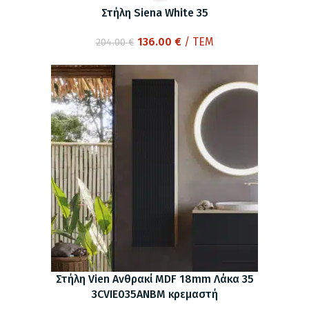
Στήλη Siena White 35
Original
Η
136.00
€
/ ΤΕΜ
204.00
€
price
τρέχουσα
was:
τιμή
204.00 €.
είναι:
136.00 €.
Στήλη Vien Ανθρακί MDF 18mm Λάκα 35
3CVIE035ANBM κρεμαστή