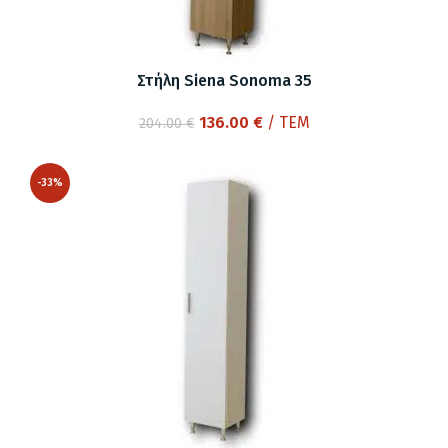
Στήλη Siena Sonoma 35
Original
Η
136.00
€
/ ΤΕΜ
204.00
€
price
τρέχουσα
was:
τιμή
-33%
204.00 €.
είναι:
136.00 €.