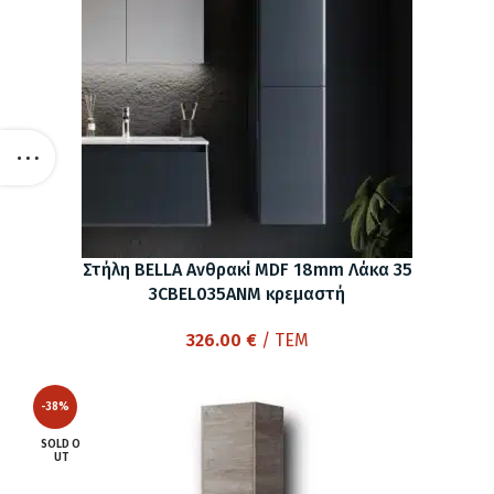
Στήλη BELLA Ανθρακί MDF 18mm Λάκα 35
3CBEL035ANM κρεμαστή
326.00
€
/ ΤΕΜ
-38%
SOLD O
UT