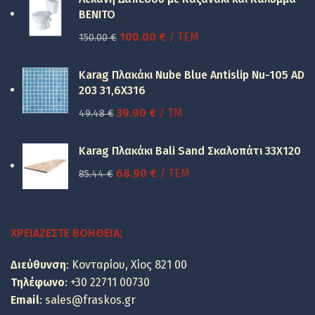
BENITO
Original
Η
100.00
€
/ ΤΕΜ
150.00
€
price
τρέχουσα
was:
τιμή
Karag Πλακάκι Nube Blue Antislip Nu-105 AD
150.00 €.
είναι:
203 31,6X316
100.00 €.
Original
Η
39.90
€
/ TM
49.48
€
price
τρέχουσα
was:
τιμή
Karag Πλακάκι Bali Sand Σκαλοπάτι 33Χ120
49.48 €.
είναι:
Original
Η
68.90
€
/ ΤΕΜ
85.44
€
39.90 €.
price
τρέχουσα
was:
τιμή
85.44 €.
είναι:
ΧΡΕΙΆΖΕΣΤΕ ΒΟΉΘΕΙΑ;
68.90 €.
Διεύθυνση
: Κονταρίου, Χίος 821 00
Τηλέφωνο
:
+30 22711 00730
Email
:
sales@fraskos.gr