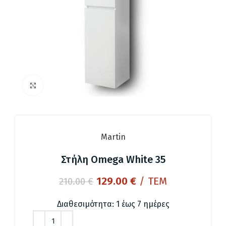
Click to enlarge
Martin
Στήλη Omega White 35
Original
Η
129.00
€
/ ΤΕΜ
210.00
€
price
τρέχουσα
was:
τιμή
Διαθεσιμότητα: 1 έως 7 ημέρες
210.00 €.
είναι: