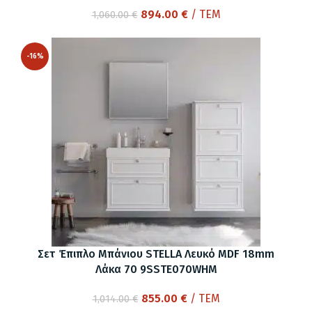
Original
Η
894.00
€
/ ΤΕΜ
1,060.00
€
price
τρέχουσα
was:
τιμή
-16%
1,060.00 €.
είναι:
894.00 €.
Σετ Έπιπλο Μπάνιου STELLA Λευκό MDF 18mm
Λάκα 70 9SSTE070WHM
Original
Η
855.00
€
/ ΤΕΜ
1,014.00
€