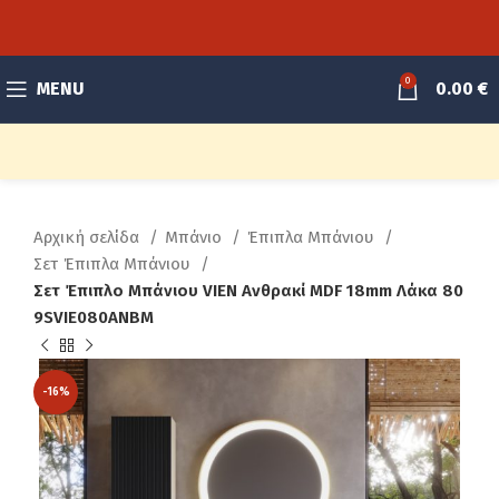
0
MENU
0.00
€
Αρχική σελίδα
Μπάνιο
Έπιπλα Μπάνιου
Σετ Έπιπλα Μπάνιου
Σετ Έπιπλο Μπάνιου VIEN Ανθρακί MDF 18mm Λάκα 80
9SVIE080ANBM
-16%