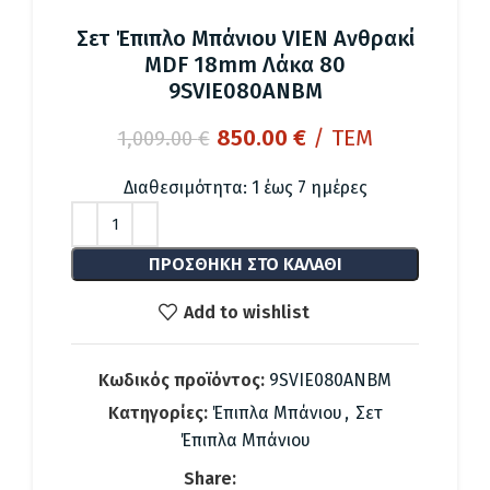
Σετ Έπιπλο Μπάνιου VIEN Ανθρακί
MDF 18mm Λάκα 80
9SVIE080ANBM
Original
Η
850.00
€
/ ΤΕΜ
1,009.00
€
price
τρέχουσα
was:
τιμή
Διαθεσιμότητα: 1 έως 7 ημέρες
1,009.00 €.
είναι:
850.00 €.
ΠΡΟΣΘΉΚΗ ΣΤΟ ΚΑΛΆΘΙ
Add to wishlist
Κωδικός προϊόντος:
9SVIE080ANBM
Κατηγορίες:
Έπιπλα Μπάνιου
,
Σετ
Έπιπλα Μπάνιου
Share: