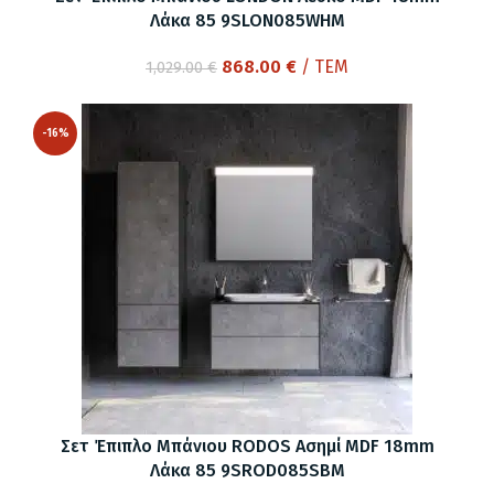
Λάκα 85 9SLON085WHM
Original
Η
868.00
€
/ ΤΕΜ
1,029.00
€
price
τρέχουσα
was:
τιμή
-16%
1,029.00 €.
είναι:
868.00 €.
Σετ Έπιπλο Μπάνιου RODOS Ασημί MDF 18mm
Λάκα 85 9SROD085SBM