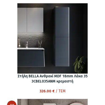
price
τρέχουσα
was:
τιμή
1,014.00 €.
είναι:
855.00 €.
Στήλη BELLA Ανθρακί MDF 18mm Λάκα 35
3CBEL035ANM κρεμαστή
326.00
€
/ ΤΕΜ