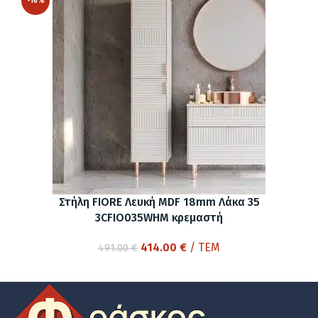
-16%
Στήλη FIORE Λευκή MDF 18mm Λάκα 35
3CFIO035WHM κρεμαστή
Original
Η
414.00
€
/ ΤΕΜ
491.00
€
price
τρέχουσα
was:
τιμή
491.00 €.
είναι:
414.00 €.