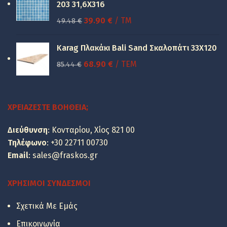
150.00 €.
είναι:
203 31,6X316
100.00 €.
Original
Η
39.90
€
/ TM
49.48
€
price
τρέχουσα
was:
τιμή
Karag Πλακάκι Bali Sand Σκαλοπάτι 33Χ120
49.48 €.
είναι:
Original
Η
68.90
€
/ ΤΕΜ
85.44
€
39.90 €.
price
τρέχουσα
was:
τιμή
85.44 €.
είναι:
ΧΡΕΙΆΖΕΣΤΕ ΒΟΉΘΕΙΑ;
68.90 €.
Διεύθυνση
: Κονταρίου, Χίος 821 00
Τηλέφωνο
:
+30 22711 00730
Email
:
sales@fraskos.gr
ΧΡΉΣΙΜΟΙ ΣΎΝΔΕΣΜΟΙ
Σχετικά Με Εμάς
Επικοινωνία