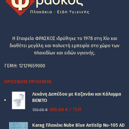
Η Εταιρεία ΦΡΑΣΚΟΣ ιδρύθηκε το 1978 στη Χίο και
διαθέτει μεγάλη και πολυετή εμπειρία στο χώρο των
πλακιδίων και ειδών υγιεινής.
ΓΕΜΗ: 12129659000
ΠΡΌΣΦΑΤΑ ΠΡΟΙΌΝΤΑ
Λεκάνη Δαπέδου με Καζανάκι και Κάλυμμα
BENITO
Original
Η
100.00
€
/ ΤΕΜ
150.00
€
price
τρέχουσα
was:
τιμή
Karag Πλακάκι Nube Blue Antislip Nu-105 AD