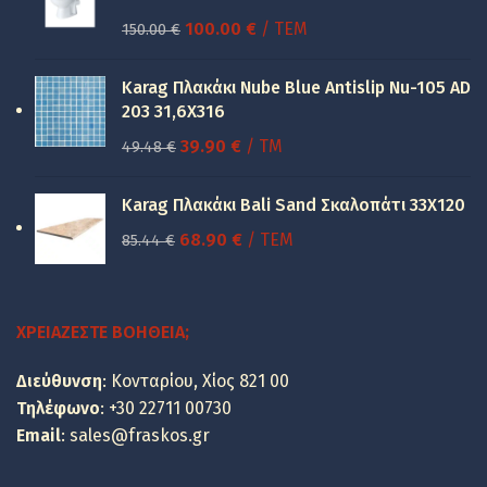
Original
Η
100.00
€
/ ΤΕΜ
150.00
€
price
τρέχουσα
was:
τιμή
Karag Πλακάκι Nube Blue Antislip Nu-105 AD
150.00 €.
είναι:
203 31,6X316
100.00 €.
Original
Η
39.90
€
/ TM
49.48
€
price
τρέχουσα
was:
τιμή
Karag Πλακάκι Bali Sand Σκαλοπάτι 33Χ120
49.48 €.
είναι:
Original
Η
68.90
€
/ ΤΕΜ
85.44
€
39.90 €.
price
τρέχουσα
was:
τιμή
85.44 €.
είναι:
ΧΡΕΙΆΖΕΣΤΕ ΒΟΉΘΕΙΑ;
68.90 €.
Διεύθυνση
: Κονταρίου, Χίος 821 00
Τηλέφωνο
:
+30 22711 00730
Email
:
sales@fraskos.gr