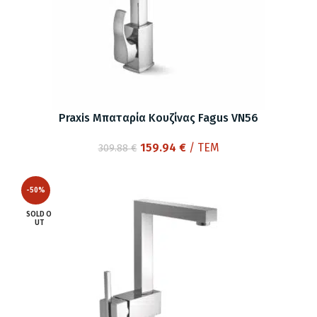
Praxis Μπαταρία Κουζίνας Fagus VN56
Original
Η
159.94
€
/ ΤΕΜ
309.88
€
price
τρέχουσα
was:
τιμή
-50%
309.88 €.
είναι:
159.94 €.
SOLD O
UT