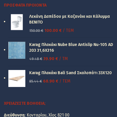
ΠΡΌΣΦΑΤΑ ΠΡΟΙΌΝΤΑ
Λεκάνη Δαπέδου με Καζανάκι και Κάλυμμα
BENITO
Original
Η
100.00
€
/ ΤΕΜ
150.00
€
price
τρέχουσα
was:
τιμή
Karag Πλακάκι Nube Blue Antislip Nu-105 AD
150.00 €.
είναι:
203 31,6X316
100.00 €.
Original
Η
39.90
€
/ TM
49.48
€
price
τρέχουσα
was:
τιμή
Karag Πλακάκι Bali Sand Σκαλοπάτι 33Χ120
49.48 €.
είναι:
Original
Η
68.90
€
/ ΤΕΜ
85.44
€
39.90 €.
price
τρέχουσα
was:
τιμή
85.44 €.
είναι:
ΧΡΕΙΆΖΕΣΤΕ ΒΟΉΘΕΙΑ;
68.90 €.
Διεύθυνση
: Κονταρίου, Χίος 821 00