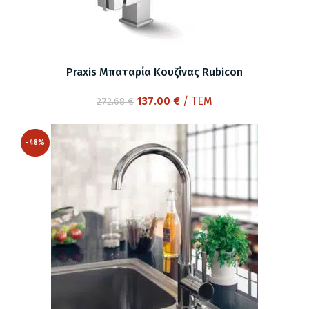
Praxis Μπαταρία Κουζίνας Rubicon
Original
Η
137.00
€
/ ΤΕΜ
272.68
€
price
τρέχουσα
was:
τιμή
-48%
272.68 €.
είναι:
137.00 €.