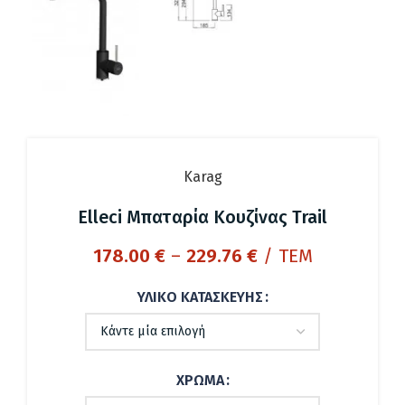
Karag
Elleci Μπαταρία Κουζίνας Trail
Price
178.00
€
–
229.76
€
/ ΤΕΜ
range:
178.00 €
ΥΛΙΚΌ ΚΑΤΑΣΚΕΥΉΣ
through
229.76 €
ΧΡΏΜΑ