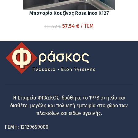
Μπαταρία Κουζίνας Rosa Inox K127
Original
Η
57.54
€
/ ΤΕΜ
111.48
€
price
τρέχουσα
was:
τιμή
111.48 €.
είναι:
57.54 €.
Η Εταιρεία ΦΡΑΣΚΟΣ ιδρύθηκε το 1978 στη Χίο και
διαθέτει μεγάλη και πολυετή εμπειρία στο χώρο των
πλακιδίων και ειδών υγιεινής.
ΓΕΜΗ: 12129659000