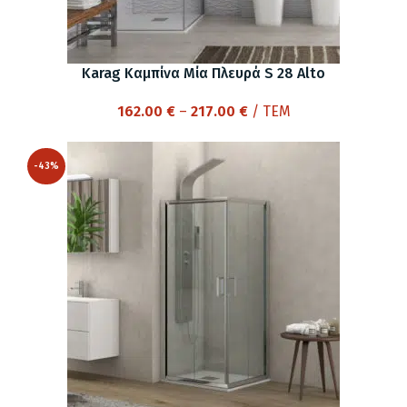
Karag Καμπίνα Μία Πλευρά S 28 Alto
Price
162.00
€
–
217.00
€
/ ΤΕΜ
range:
162.00 €
-43%
through
217.00 €