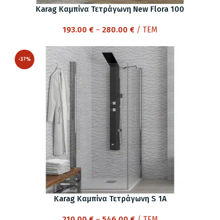
Karag Καμπίνα Τετράγωνη New Flora 100
Price
193.00
€
–
280.00
€
/ ΤΕΜ
range:
193.00 €
-37%
through
280.00 €
Karag Καμπίνα Τετράγωνη S 1A
Price
210.00
€
–
546.00
€
/ ΤΕΜ