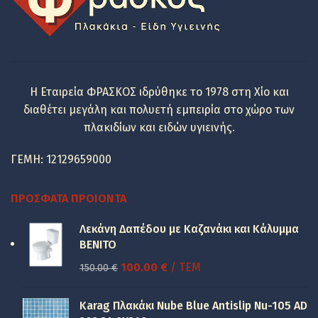
Η Εταιρεία ΦΡΑΣΚΟΣ ιδρύθηκε το 1978 στη Χίο και
διαθέτει μεγάλη και πολυετή εμπειρία στο χώρο των
πλακιδίων και ειδών υγιεινής.
ΓΕΜΗ: 12129659000
ΠΡΌΣΦΑΤΑ ΠΡΟΙΌΝΤΑ
Λεκάνη Δαπέδου με Καζανάκι και Κάλυμμα
BENITO
Original
Η
100.00
€
/ ΤΕΜ
150.00
€
price
τρέχουσα
was:
τιμή
Karag Πλακάκι Nube Blue Antislip Nu-105 AD