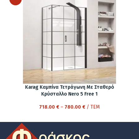
through
702.00 €
Karag Καμπίνα Τετράγωνη Με Σταθερό
Κρύσταλλο Nero 5 Free 1
Price
718.00
€
–
780.00
€
/ ΤΕΜ
range:
718.00 €
through
780.00 €