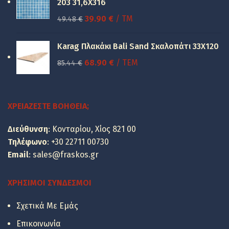
150.00 €.
είναι:
203 31,6X316
100.00 €.
Original
Η
39.90
€
/ TM
49.48
€
price
τρέχουσα
was:
τιμή
Karag Πλακάκι Bali Sand Σκαλοπάτι 33Χ120
49.48 €.
είναι:
Original
Η
68.90
€
/ ΤΕΜ
85.44
€
39.90 €.
price
τρέχουσα
was:
τιμή
85.44 €.
είναι:
ΧΡΕΙΆΖΕΣΤΕ ΒΟΉΘΕΙΑ;
68.90 €.
Διεύθυνση
: Κονταρίου, Χίος 821 00
Τηλέφωνο
:
+30 22711 00730
Email
:
sales@fraskos.gr
ΧΡΉΣΙΜΟΙ ΣΎΝΔΕΣΜΟΙ
Σχετικά Με Εμάς
Επικοινωνία