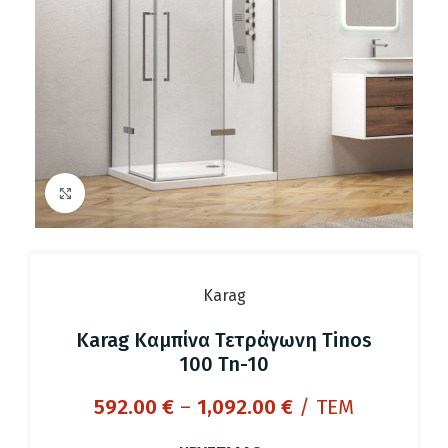
Click to enlarge
Karag
Karag Καμπίνα Τετράγωνη Tinos
100 Tn-10
Price
592.00
€
–
1,092.00
€
/ ΤΕΜ
range: