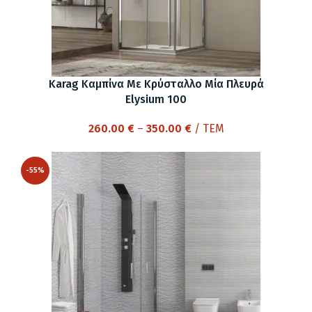
Karag Καμπίνα Με Κρύσταλλο Μία Πλευρά
Elysium 100
Price
260.00
€
–
350.00
€
/ ΤΕΜ
range:
260.00 €
-55%
through
350.00 €