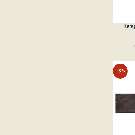
Karag
6
-19%