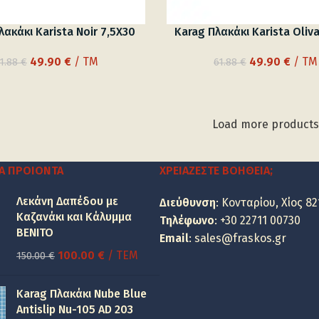
λακάκι Karista Noir 7,5X30
Karag Πλακάκι Karista Oliv
Original
Η
Original
Η
49.90
€
/ TM
49.90
€
/ TM
1.88
€
61.88
€
price
τρέχουσα
price
τρέχ
was:
τιμή
was:
τιμή
61.88 €.
είναι:
61.88 €.
είναι:
49.90 €.
49.90
Load more products
Α ΠΡΟΙΌΝΤΑ
ΧΡΕΙΆΖΕΣΤΕ ΒΟΉΘΕΙΑ;
Λεκάνη Δαπέδου με
Διεύθυνση
: Κονταρίου, Χίος 82
Καζανάκι και Κάλυμμα
Τηλέφωνο
:
+30 22711 00730
BENITO
Email
:
sales@fraskos.gr
Original
Η
100.00
€
/ ΤΕΜ
150.00
€
price
τρέχουσα
was:
τιμή
Karag Πλακάκι Nube Blue
150.00 €.
είναι:
Antislip Nu-105 AD 203