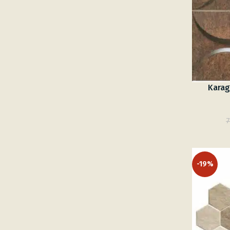
Karag
7
-19%