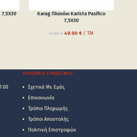
a 7,5X30
Karag Πλακάκι Karista Pasifico
7,5X30
ουσα
Original
Η
49.90
€
/ TM
61.88
€
price
τρέχουσα
was:
τιμή
 €.
61.88 €.
είναι:
49.90 €.
ΧΡΉΣΙΜΟΙ ΣΎΝΔΕΣΜΟΙ
1 00
Σχετικά Με Εμάς
Επικοινωνία
Τρόποι Πληρωμής
Τρόποι Αποστολής
Πολιτική Επιστροφών