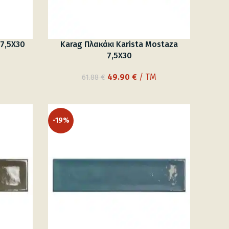
 7,5X30
Karag Πλακάκι Karista Mostaza
7,5X30
ουσα
Original
Η
49.90
€
/ TM
61.88
€
price
τρέχουσα
was:
τιμή
 €.
61.88 €.
είναι:
-19%
49.90 €.