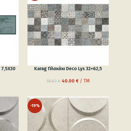
 7,5X30
Karag Πλακάκι Deco Lys 32×62,5
Original
Η
40.00
€
/ TM
56.67
€
ουσα
price
τρέχουσα
was:
τιμή
56.67 €.
είναι:
-19%
 €.
40.00 €.