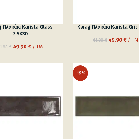
 Πλακάκι Karista Glass
Karag Πλακάκι Karista Gris
7,5X30
Original
Η
49.90
€
/ TM
61.88
€
Original
Η
price
τρέχ
49.90
€
/ TM
1.88
€
price
τρέχουσα
was:
τιμή
was:
τιμή
61.88 €.
είναι:
61.88 €.
είναι:
49.90
-19%
49.90 €.