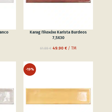
lanco
Karag Πλακάκι Karista Burdeos
7,5X30
Original
Η
49.90
€
/ TM
61.88
€
ουσα
price
τρέχουσα
was:
τιμή
61.88 €.
είναι:
-19%
 €.
49.90 €.