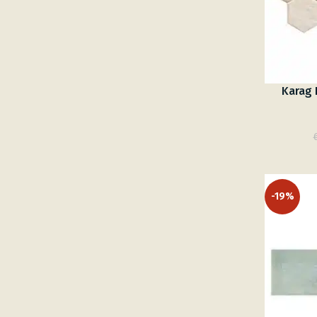
Karag 
-19%