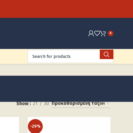
0
Show
21
30
-29%