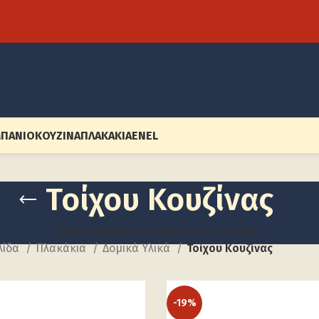
ΠΆΝΙΟ
ΚΟΥΖΊΝΑ
ΠΛΑΚΆΚΙΑ
EN
EL
Τοίχου Κουζίνας
ΔΙΑΚΟΣΜΗΤΙΚΆ ΠΛΑΚΙΔΊΩΝ
ΤΟΊΧΟΥ ΚΟΥΖΊΝΑΣ
λίδα
Πλακάκια
Δομικά Υλικά
Τοίχου Κουζίνας
-19%