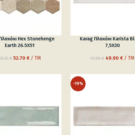
Πλακάκι Hex Stonehenge
Karag Πλακάκι Karista B
Earth 26.5X51
7,5X30
Original
Η
Original
Η
52.70
€
/ TM
49.90
€
/ TM
65.35
€
61.88
€
price
τρέχουσα
price
τρέχ
was:
τιμή
was:
τιμή
65.35 €.
είναι:
61.88 €.
είναι:
-19%
52.70 €.
49.90