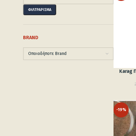
Ελάχιστη
Μέγιστη
τιμή
τιμή
ΦΙΛΤΡΆΡΙΣΜΑ
BRAND
Karag Π
-19%