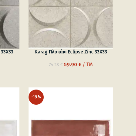
 33X33
Karag Πλακάκι Eclipse Zinc 33X33
Original
Η
59.90
€
/ TM
74.28
€
ουσα
price
τρέχουσα
was:
τιμή
74.28 €.
είναι:
 €.
59.90 €.
-19%