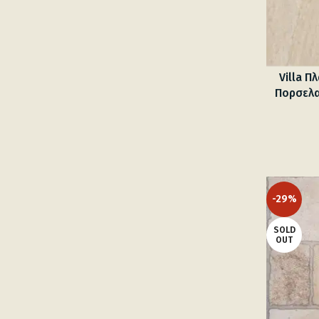
Villa Π
Πορσελα
-29%
SOLD
OUT