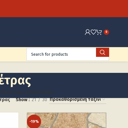
0
έτρας
Υ
ΤΎΠΟΥ ΞΎΛΟΥ
ΤΎΠΟΥ ΠΈΤΡΑΣ
έτρας
Show
21
30
-19%