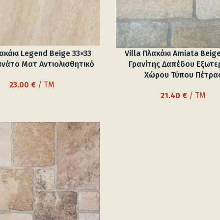
λακάκι Legend Beige 33×33
Villa Πλακάκι Αmiata Beige
νάτο Ματ Αντιολισθητικό
Γρανίτης Δαπέδου Εξωτε
Χώρου Τύπου Πέτρα
23.00
€
/ TM
21.40
€
/ TM