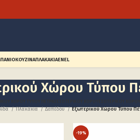
ΠΆΝΙΟ
ΚΟΥΖΊΝΑ
ΠΛΑΚΆΚΙΑ
EN
EL
ερικού Χώρου Τύπου Π
ΙΚΟΎ ΧΏΡΟΥ ΤΎΠΟΥ ΠΈΤΡΑΣ
ΕΣΩΤΕΡΙΚΟΎ ΧΏΡΟΥ
ΕΣΩΤΕΡΙΚΟΎ ΧΏΡΟ
λίδα
Πλακάκια
Δαπέδου
Εξωτερικού Χώρου Τύπου Π
-19%