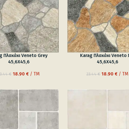
g Πλακάκι Veneto Grey
Karag Πλακάκι Veneto 
45,6X45,6
45,6X45,6
Original
Η
Original
Η
18.90
€
/ TM
18.90
€
/ TM
3.44
€
23.44
€
price
τρέχουσα
price
τρέχ
was:
τιμή
was:
τιμή
23.44 €.
είναι:
23.44 €.
είναι:
18.90 €.
18.90