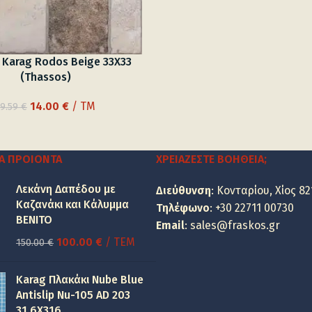
 Karag Rodos Beige 33X33
(Thassos)
Original
Η
14.00
€
/ TM
19.59
€
price
τρέχουσα
was:
τιμή
19.59 €.
είναι:
Α ΠΡΟΙΌΝΤΑ
ΧΡΕΙΆΖΕΣΤΕ ΒΟΉΘΕΙΑ;
14.00 €.
Λεκάνη Δαπέδου με
Διεύθυνση
: Κονταρίου, Χίος 82
Καζανάκι και Κάλυμμα
Τηλέφωνο
:
+30 22711 00730
BENITO
Email
:
sales@fraskos.gr
Original
Η
100.00
€
/ ΤΕΜ
150.00
€
price
τρέχουσα
was:
τιμή
Karag Πλακάκι Nube Blue
150.00 €.
είναι:
Antislip Nu-105 AD 203
31,6X316
100.00 €.