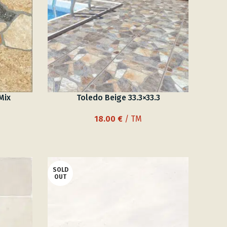
Mix
Toledo Beige 33.3×33.3
18.00
€
/ TM
ουσα
SOLD
 €.
OUT