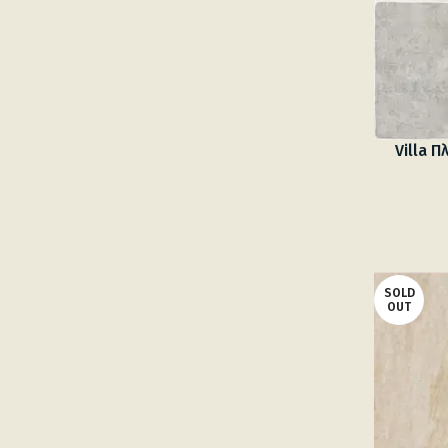
Villa 
SOLD
OUT