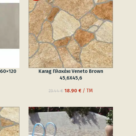
 60×120
Karag Πλακάκι Veneto Brown
45,6X45,6
ουσα
Original
Η
18.90
€
/ TM
23.44
€
price
τρέχουσα
was:
τιμή
 €.
23.44 €.
είναι:
18.90 €.