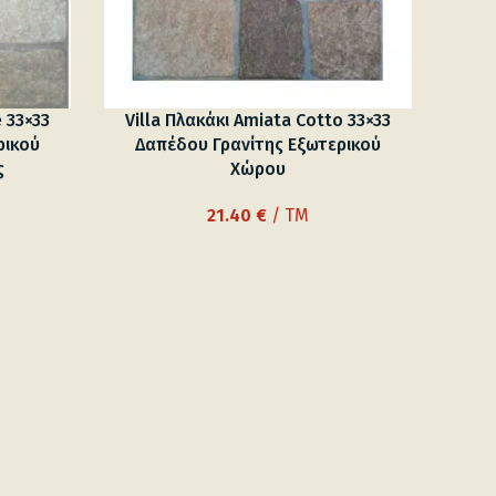
 33×33
Villa Πλακάκι Αmiata Cotto 33×33
ρικού
Δαπέδου Γρανίτης Εξωτερικού
ς
Χώρου
21.40
€
/ TM