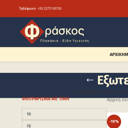
Τηλέφωνο
:
+30 22711 00730
ΑΡΧΙΚΉ
Μ
Εξωτ
ΕΞΩΤΕΡΙΚΟΎ ΧΏΡΟΥ
ΕΞΩΤΕΡ
ΦΙΛΤΡΆΡΙΣΜΑ ΜΕ ΤΙΜΉ
Αρχική σε
-19%