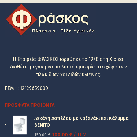
6.10 €.
είναι:
3.00 €.
Η Εταιρεία ΦΡΑΣΚΟΣ ιδρύθηκε το 1978 στη Χίο και
διαθέτει μεγάλη και πολυετή εμπειρία στο χώρο των
πλακιδίων και ειδών υγιεινής.
ΓΕΜΗ: 12129659000
ΠΡΌΣΦΑΤΑ ΠΡΟΙΌΝΤΑ
Λεκάνη Δαπέδου με Καζανάκι και Κάλυμμα
BENITO
Original
Η
100.00
€
/ ΤΕΜ
150.00
€