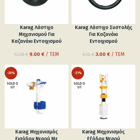
Karag Λάστιχο
Karag Λάστιχο Συστολής
Μηχανισμού Για
Για Καζανάκι
Καζανάκι Εντοιχισμού
Εντοιχισμού
Original
Η
Original
Η
9.00
€
/ ΤΕΜ
3.00
€
/ ΤΕΜ
12.28
€
6.10
€
price
τρέχουσα
price
τρέχουσα
was:
τιμή
was:
τιμή
-30%
-31%
12.28 €.
είναι:
6.10 €.
είναι:
9.00 €.
3.00 €.
SOLD O
SOLD O
UT
UT
Karag Μηχανισμός
Karag Μηχανισμός
Εισόδου Νερού Με
Εξόδου Νερού