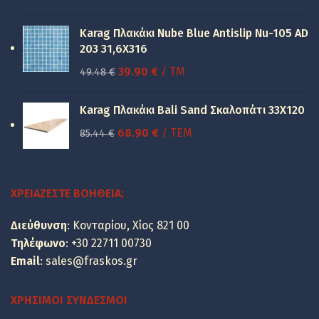
price
τρέχουσα
was:
τιμή
Karag Πλακάκι Nube Blue Antislip Nu-105 AD
150.00 €.
είναι:
203 31,6X316
100.00 €.
Original
Η
39.90
€
/ TM
49.48
€
price
τρέχουσα
was:
τιμή
Karag Πλακάκι Bali Sand Σκαλοπάτι 33Χ120
49.48 €.
είναι:
Original
Η
68.90
€
/ ΤΕΜ
85.44
€
39.90 €.
price
τρέχουσα
was:
τιμή
85.44 €.
είναι:
ΧΡΕΙΆΖΕΣΤΕ ΒΟΉΘΕΙΑ;
68.90 €.
Διεύθυνση
: Κονταρίου, Χίος 821 00
Τηλέφωνο
:
+30 22711 00730
Email
:
sales@fraskos.gr
ΧΡΉΣΙΜΟΙ ΣΎΝΔΕΣΜΟΙ