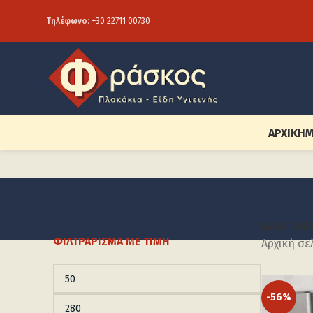
Τηλέφωνο
:
+30 22711 00730
ΑΡΧΙΚΉ
Μ
ΈΝΘΕΤΟΙ
ΕΠ
ΦΙΛΤΡΆΡΙΣΜΑ ΜΕ ΤΙΜΉ
Αρχική σε
-56%