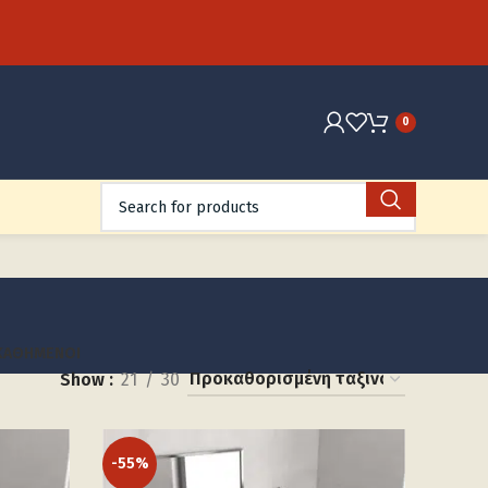
0
ΚΑΘΉΜΕΝΟΙ
Show
21
30
-55%