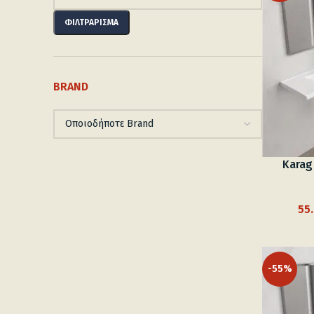
Ελάχιστη
Μέγιστη
τιμή
τιμή
ΦΙΛΤΡΆΡΙΣΜΑ
BRAND
Karag
55
-55%