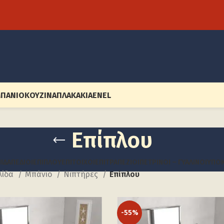
ΠΆΝΙΟ
ΚΟΥΖΊΝΑ
ΠΛΑΚΆΚΙΑ
EN
EL
Επίπλου
ΙΔΑΠΈΔΙΟΙ
ΕΠΊΠΛΟΥ
ΕΠΊΤΟΙΧΟΙ
ΕΠΙΤΡΑΠΈΖΙΟΙ
ΠΈΤΡΙΝΟΙ – ΓΥΆΛΙΝΟΙ
ΥΠΟ
λίδα
Μπάνιο
Νιπτήρες
Επίπλου
-55%