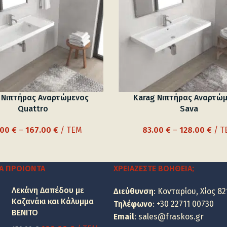
 Νιπτήρας Αναρτώμενος
Karag Νιπτήρας Αναρτώ
Quattro
Sava
Price
Pric
.00
€
–
167.00
€
/ ΤΕΜ
83.00
€
–
128.00
€
/ Τ
range:
ran
105.00 €
83.0
through
thr
Α ΠΡΟΙΌΝΤΑ
ΧΡΕΙΆΖΕΣΤΕ ΒΟΉΘΕΙΑ;
167.00 €
128.
Λεκάνη Δαπέδου με
Διεύθυνση
: Κονταρίου, Χίος 82
Καζανάκι και Κάλυμμα
Τηλέφωνο
:
+30 22711 00730
BENITO
Email
:
sales@fraskos.gr