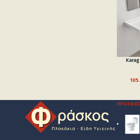
Karag
105
ΠΡΌΣΦΑΤ