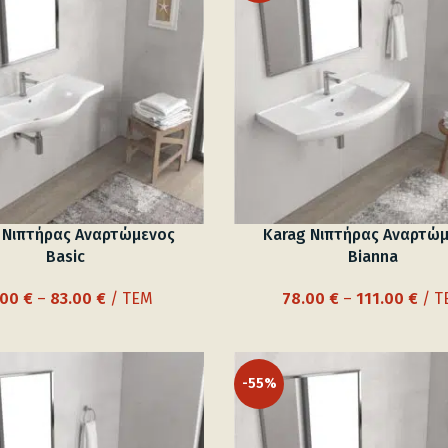
 Νιπτήρας Αναρτώμενος
Karag Νιπτήρας Αναρτώ
Basic
Bianna
Price
Pric
.00
€
–
83.00
€
/ ΤΕΜ
78.00
€
–
111.00
€
/ Τ
range:
rang
55.00 €
78.0
through
thr
-55%
83.00 €
111.